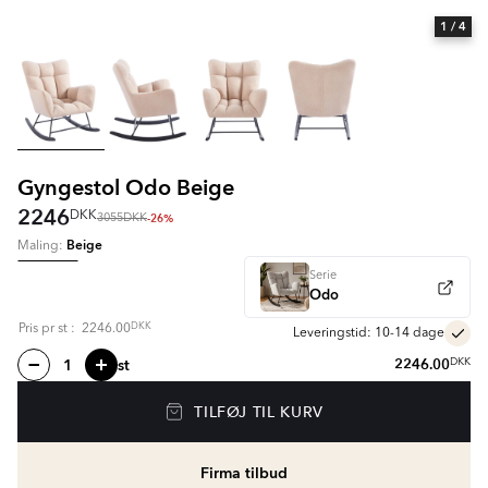
1
/ 4
Gyngestol Odo Beige
2246
DKK
-26%
3055
DKK
Beige
Maling:
Serie
Odo
DKK
Pris pr
st
:
2246.00
Leveringstid: 10-14 dage
st
2246.00
DKK
TILFØJ TIL KURV
Firma tilbud