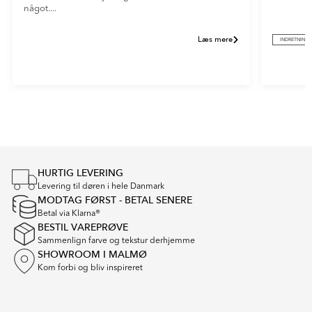
något....
Læs mere
INDRETNING
Item
1
of
2
HURTIG LEVERING
Levering til døren i hele Danmark
MODTAG FØRST - BETAL SENERE
Betal via Klarna®
BESTIL VAREPRØVE
Sammenlign farve og tekstur derhjemme
SHOWROOM I MALMØ
Kom forbi og bliv inspireret