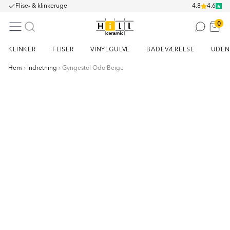
Flise- & klinkeruge
4.8
4.6
0
KLINKER
FLISER
VINYLGULVE
BADEVÆRELSE
UDEN
Hem
Indretning
Gyngestol Odo Beige
Item
1
of
4