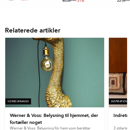
4036
DKK
-31%
2216
DK
Item
1
of
Relaterede artikler
16
VORES BRANDS
INSPIRATION
Werner & Voss: Belysning til hjemmet, der
Indretn
fortæller noget
Werner & Voss: Belysning för hem som berättar
3 stilarter