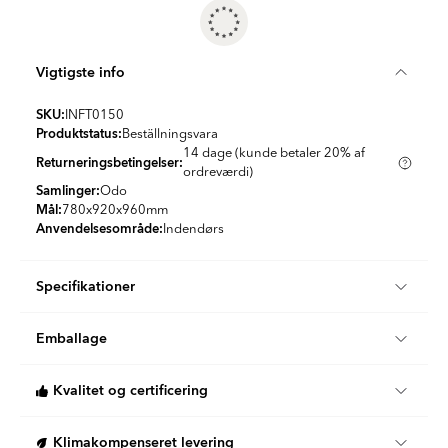
Vigtigste info
SKU:
INFT0150
Produktstatus:
Beställningsvara
14 dage (kunde betaler 20% af
Returneringsbetingelser:
ordreværdi)
Samlinger:
Odo
Mål:
780x920x960
mm
Anvendelsesområde:
Indendørs
Specifikationer
Produktmateriale:
Stof, Metal, Gummitræ
Emballage
Farve:
Beige
Land:
Polen
Stk/boks:
1
Kvalitet og certificering
KG per Kasse:
15
Når du køber interiørprodukter hos Hill Ceramic, kan du være
Klimakompenseret levering