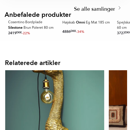
1
Se alle samlinger
of
Anbefalede produkter
8
Omni
Cosentino Bordplade
r
Højskab
Eg Mat 185 cm
Spejlsk
Silestone
Brun Poleret 80 cm
60 cm
4886
DKK
-34%
2419
DKK
-22%
3727
DK
Item
1
of
Relaterede artikler
16