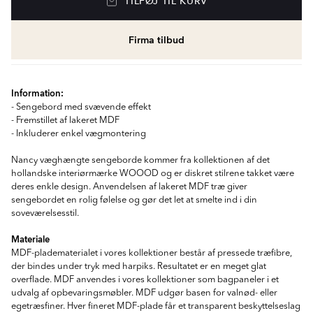
TILFØJ TIL KURV
Firma tilbud
Information:
- Sengebord med svævende effekt
- Fremstillet af lakeret MDF
- Inkluderer enkel vægmontering
Nancy væghængte sengeborde kommer fra kollektionen af det
hollandske interiørmærke WOOOD og er diskret stilrene takket være
deres enkle design. Anvendelsen af lakeret MDF træ giver
sengebordet en rolig følelse og gør det let at smelte ind i din
soveværelsesstil.
Materiale
MDF-pladematerialet i vores kollektioner består af pressede træfibre,
der bindes under tryk med harpiks. Resultatet er en meget glat
overflade. MDF anvendes i vores kollektioner som bagpaneler i et
udvalg af opbevaringsmøbler. MDF udgør basen for valnød- eller
egetræsfiner. Hver fineret MDF-plade får et transparent beskyttelseslag