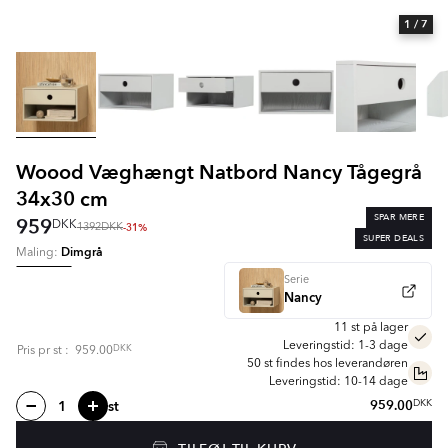
1
/ 7
Woood Væghængt Natbord Nancy Tågegrå
34x30 cm
SPAR MERE
959
DKK
-31%
1392
DKK
SUPER DEALS
Dimgrå
Maling:
Serie
Nancy
11 st på lager
Leveringstid: 1-3 dage
DKK
Pris pr
st
:
959.00
50 st findes hos leverandøren
Leveringstid: 10-14 dage
st
959.00
DKK