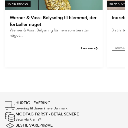
VORES BRANDS
INSPIRATION
Werner & Voss: Belysning til hjemmet, der
Indretn
fortæller noget
Werner & Voss: Belysning för hem som berättar
3 stilarter
något....
Læs mere
INDRETNING
Item
1
of
2
HURTIG LEVERING
Levering til døren i hele Danmark
MODTAG FØRST - BETAL SENERE
Betal via Klarna®
BESTIL VAREPRØVE