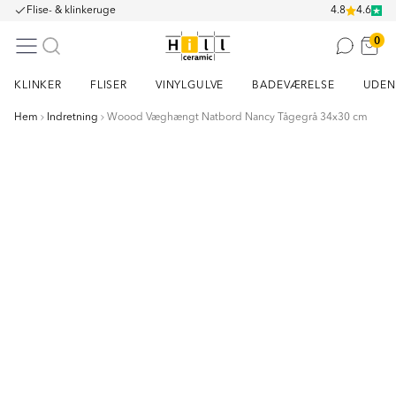
Flise- & klinkeruge
4.8
4.6
0
KLINKER
FLISER
VINYLGULVE
BADEVÆRELSE
UDEN
Hem
Indretning
Woood Væghængt Natbord Nancy Tågegrå 34x30 cm
Item
1
of
7