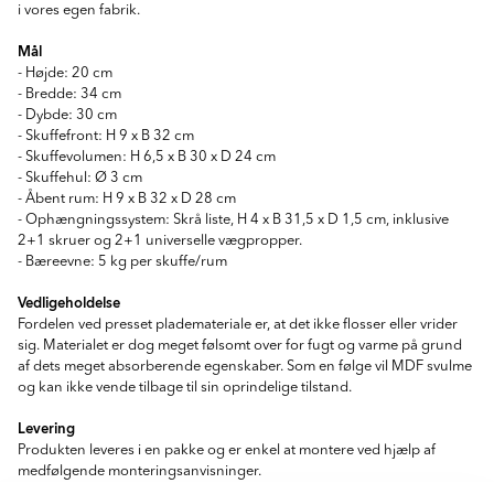
i vores egen fabrik.
Mål
- Højde: 20 cm
- Bredde: 34 cm
- Dybde: 30 cm
- Skuffefront: H 9 x B 32 cm
- Skuffevolumen: H 6,5 x B 30 x D 24 cm
- Skuffehul: Ø 3 cm
- Åbent rum: H 9 x B 32 x D 28 cm
- Ophængningssystem: Skrå liste, H 4 x B 31,5 x D 1,5 cm, inklusive
2+1 skruer og 2+1 universelle vægpropper.
- Bæreevne: 5 kg per skuffe/rum
Vedligeholdelse
Fordelen ved presset plademateriale er, at det ikke flosser eller vrider
sig. Materialet er dog meget følsomt over for fugt og varme på grund
af dets meget absorberende egenskaber. Som en følge vil MDF svulme
og kan ikke vende tilbage til sin oprindelige tilstand.
Levering
Produkten leveres i en pakke og er enkel at montere ved hjælp af
medfølgende monteringsanvisninger.