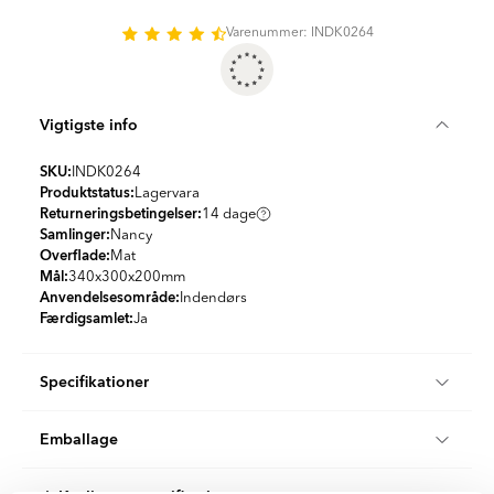
Varenummer: INDK0264
Vigtigste info
SKU:
INDK0264
Produktstatus:
Lagervara
Returneringsbetingelser:
14 dage
Samlinger:
Nancy
Overflade:
Mat
Mål:
340x300x200
mm
Anvendelsesområde:
Indendørs
Færdigsamlet:
Ja
Specifikationer
Produktmateriale:
Mdf
Emballage
Farve:
Gra
Land:
Nederlandene
Stk/boks:
1
Form:
Rektangulær