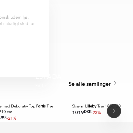
onisk udemiljø.
 naturligt sted for
ningen efter dine
både moderne og
ende udemiljø,
ESPADA
Se alle samlinger
Serie
Fortis
Lilleby
pe med Dekorativ Top
Træ
Skærm
Træ 183x120 cm
DKK
1019
-23%
210 cm
DKK
-21%