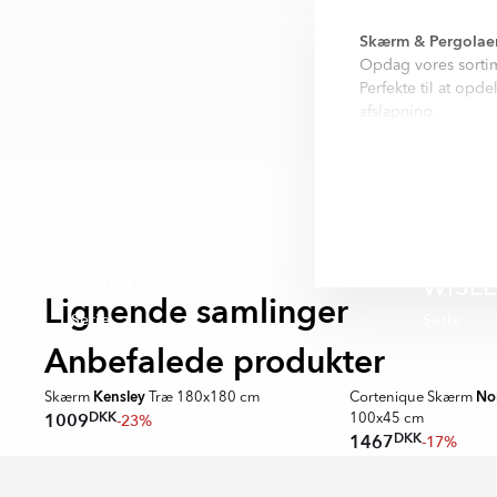
Skærm & Pergolaer –
Opdag vores sortime
Perfekte til at opd
afslapning.
Vi tilbyder både pro
behov. Med holdbar
klassiske udemiljøe
Skærm Fairford Træ
perfekt til afslapni
FORTIS
WISL
Lignende samlinger
Serie
Serie
Anbefalede produkter
SUPER DEALS
Kensley
No
Skærm
Træ 180x180 cm
Cortenique Skærm
DKK
1009
-23%
100x45 cm
DKK
1467
-17%
Item
1