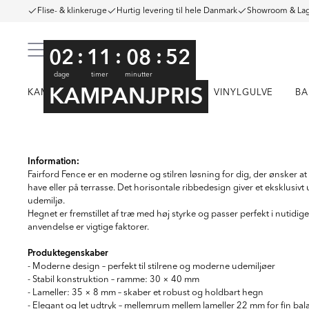
Flise- & klinkeruge
Hurtig levering til hele Danmark
Showroom & Lag
:
:
:
02
11
08
51
dage
timer
minutter
KAMPANJPRIS
KAMPAGNE
KLINKER
FLISER
VINYLGULVE
BA
Item
1
Information:
of
Fairford Fence er en moderne og stilren løsning for dig, der ønsker a
5
have eller på terrasse. Det horisontale ribbedesign giver et eksklusivt
udemiljø.
Hegnet er fremstillet af træ med høj styrke og passer perfekt i nutid
anvendelse er vigtige faktorer.
Produktegenskaber
- Moderne design – perfekt til stilrene og moderne udemiljøer
- Stabil konstruktion – ramme: 30 × 40 mm
- Lameller: 35 × 8 mm – skaber et robust og holdbart hegn
- Elegant og let udtryk – mellemrum mellem lameller 22 mm for fin ba