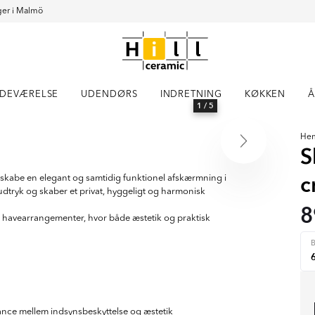
er i Malmö
DEVÆRELSE
UDENDØRS
INDRETNING
KØKKEN
Å
1
/ 5
He
S
t skabe en elegant og samtidig funktionel afskærmning i
 udtryk og skaber et privat, hyggeligt og harmonisk
8
ige havearrangementer, hvor både æstetik og praktisk
lance mellem indsynsbeskyttelse og æstetik