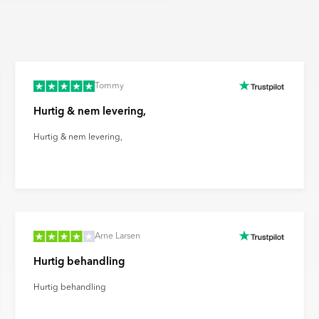
 pr. tonkilometer med omkring 50
rgsmål, eller hvis du vil have
nisering og investerer løbende i
g kvalitetssikringsprocesser.
redygtige logistikløsninger i hele
billedet kan afvige fra den
es forvrængning af
nt om fremskridt inden for
llinger og andre faktorer.
Tommy
ovation for fremtidens
Hurtig & nem levering,
 du med til at støtte en mere
s klimaaftryk.
Hurtig & nem levering,
Arne Larsen
Hurtig behandling
Hurtig behandling