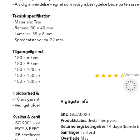
- Alsidig anvendelse – egnet som indsynsbeskyttelse både på terrasser
Teknisk specifikation
- Materiale: Træ
- Ramme: 30 × 40 mm
- Lameller: 35 × 8 mm
- Spredeafstand: ca. 22 mm
Tilgængelige mål
- 180 × 60 cm
- 180 × 90 cm
- 180 × 120 cm
Varenum
- 180 × 150 cm
- 180 × 180 cm
Holdbarhed & vedligeholdelse
- 10 års garanti mod råd og nedbrydning
Vigtigste info
- Vedligeholdelsesfri – ingen yderligere behandling kræves efter instal
SKU:
GRJA0020
Kvalitet & certificeringer
Produktstatus:
Beställningsvara
- ISO 9001 – kvalitetssikret produktion
Returneringsbetingelser:
14 dage (kunde be
- FSC® & PEFC – træ fra ansvarligt og certificeret skovbrug
Samlinger:
Fairford
- ITB-certificeret – testet for styrke og langvarig holdbarhed
Overflade:
Mat