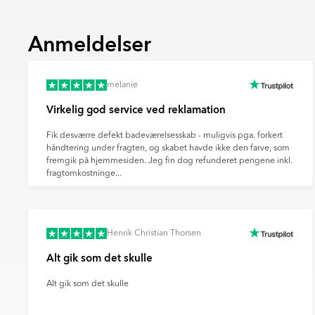
Sverige.
allerede reduceret sine udledninger
% siden 2008.
Tøv ikke med at kontakte os, hvis du har spø
DSV har en klar strategi for dekarbo
mere information om vores certificeringer o
Anmeldelser
grøn energi, energieffektivitet og bæ
Bemærk venligst, at farven på produktet på 
Norden.
faktiske produkts farve, da dette kan skyld
Begge virksomheder rapporterer åbe
farvegengivelse fra din skærm, kameraindsti
melanie
Scope 1–3-udledninger og driver inn
klimavenlige leverancer.
Virkelig god service ved reklamation
Når du vælger levering via DHL eller DSV, er
bæredygtig fremtid og reducere transporten
Fik desværre defekt badeværelsesskab - muligvis pga. forkert
håndtering under fragten, og skabet havde ikke den farve, som
fremgik på hjemmesiden. Jeg fin dog refunderet pengene inkl.
fragtomkostninge...
Henrik Christian Thorsen
Alt gik som det skulle
Alt gik som det skulle