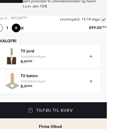
samt produkter til udendørsområder og haven
t.o.m. den 10/8.
DKK
s pr
st
:
899.00
Leveringstid: 14-18 dage
st
899.00
DKK
VALGFRI
Til jord
Installationstype
fr.
9
DKK
Til beton
Installationstype
fr.
9
DKK
TILFØJ TIL KURV
Firma tilbud