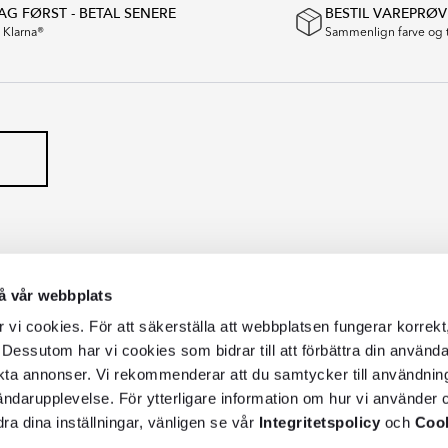
G FØRST - BETAL SENERE
BESTIL VAREPRØV
a Klarna®
Sammenlign farve og 
å vår webbplats
vi cookies. För att säkerställa att webbplatsen fungerar korrekt
 Dessutom har vi cookies som bidrar till att förbättra din använd
kta annonser. Vi rekommenderar att du samtycker till användnin
vändarupplevelse. För ytterligare information om hur vi använder c
dra dina inställningar, vänligen se vår
Integritetspolicy
och
Cook