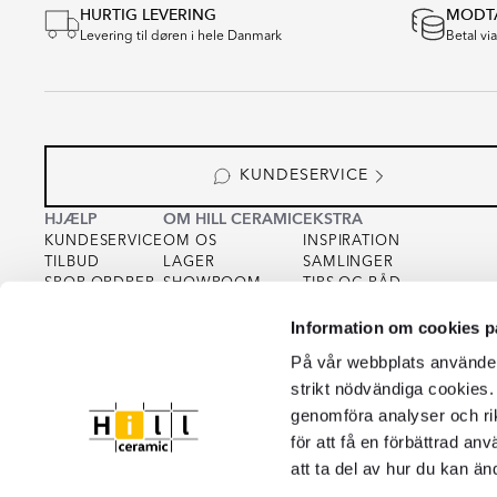
HURTIG LEVERING
MODTA
of
Levering til døren i hele Danmark
Betal vi
16
KUNDESERVICE
HJÆLP
OM HILL CERAMIC
EKSTRA
KUNDESERVICE
OM OS
INSPIRATION
TILBUD
LAGER
SAMLINGER
SPOR ORDRER
SHOWROOM
TIPS OG RÅD
KØBSVILKÅR
FOR PARTNERS
INTEGRITETSPOLITIK
Information om cookies p
VAREPRØVE
FOR KREATØRER
COOKIEPOLICY
KVALITET
På vår webbplats använder 
strikt nödvändiga cookies.
genomföra analyser och ri
för att få en förbättrad an
att ta del av hur du kan än