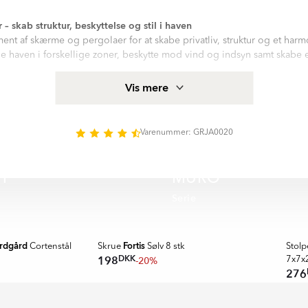
 skab struktur, beskyttelse og stil i haven
nt af skærme og pergolaer for at skabe privatliv, struktur og et harm
ele haven i forskellige zoner, beskytte mod vind og indsyn samt skabe et
dukter og tilbehør til installation, hvilket gør det nemt at tilpasse løs
Vis mere
e materialer og stilrent design passer vores skærme og pergolaer 
r.
 180x60 cm hjælper dig med at skabe et mere funktionelt og indbyd
Varenummer: GRJA0020
ng og sociale stunder.
EY
MURO
Serie
rdgård
Fortis
Cortenstål
Skrue
Sølv 8 stk
Stol
DKK
198
-20%
7x7x
276