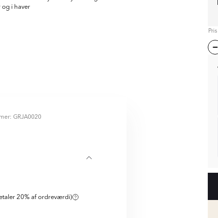
 og i haver
Pri
mer: GRJA0020
lation
taler 20% af ordreværdi)