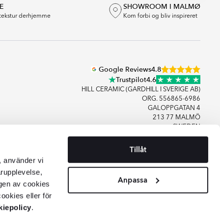
E
SHOWROOM I MALMØ
tekstur derhjemme
Kom forbi og bliv inspireret
Google Reviews
4.8
Trustpilot
4.6
HILL CERAMIC (GARDHILL I SVERIGE AB)
ORG. 556865-6986
GALOPPGATAN 4
213 77 MALMÖ
SWEDEN
Tillåt
+46406083480
, använder vi
KONTAKT OS
arupplevelse,
Anpassa
gen av cookies
ookies eller för
iepolicy
.