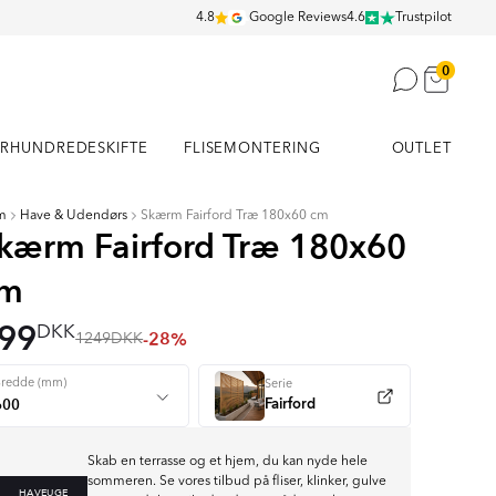
4.8
Google Reviews
4.6
Trustpilot
0
RHUNDREDESKIFTE
FLISEMONTERING
OUTLET
m
Have & Udendørs
Skærm Fairford Træ 180x60 cm
kærm Fairford Træ 180x60
cm
99
DKK
-28%
1249
DKK
Bredde (mm)
Serie
Fairford
Skab en terrasse og et hjem, du kan nyde hele
sommeren. Se vores tilbud på fliser, klinker, gulve
HAVEUGE