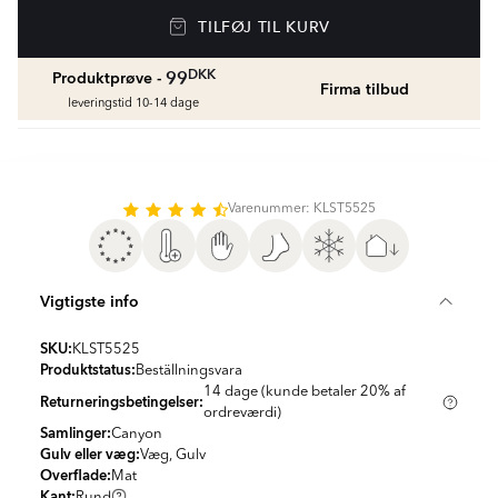
Vådrumssilikone
TILFØJ TIL KURV
Se farver og beregn den rette mængde
vådrumssilikone
fr.
75
DKK
DKK
99
Produktprøve -
Firma tilbud
leveringstid 10-14 dage
Rengøring & Vedligeholdelse
fr.
169
DKK
Varenummer: KLST5525
Fliseliste
Beregn og køb
fr.
38
DKK
Vigtigste info
SKU:
KLST5525
Produktstatus:
Beställningsvara
14 dage (kunde betaler 20% af
Returneringsbetingelser:
ordreværdi)
Samlinger:
Canyon
Gulv eller væg:
Væg, Gulv
Overflade:
Mat
Kant:
Rund