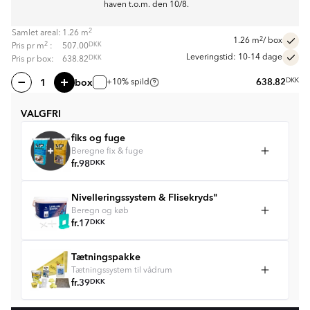
haven t.o.m. den 10/8.
2
Samlet areal:
1.26
m
2
1.26
m
/ box
2
DKK
Pris pr
m
:
507.00
Leveringstid: 10-14 dage
DKK
Pris pr box:
638.82
box
638.82
DKK
+10% spild
VALGFRI
fiks og fuge
Beregne fix & fuge
fr.
98
DKK
Nivelleringssystem & Flisekryds"
Beregn og køb
fr.
17
DKK
Tætningspakke
Tætningssystem til vådrum
fr.
39
DKK