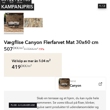
dage
timer
minutter
KAMPANJPRIS
1
/ 2
Vægflise Canyon Flerfarvet Mat 30x60 cm
507
2
DKK
/
m
2
-19%
517
DKK
/
m
2
Vid köp av mer än 5.04
m
419
2
DKK
/
m
Serie
Canyon
Skab en terrasse og et hjem, du kan nyde hele
sommeren. Se vores tilbud på fliser, klinker,
FLISE- & KLINKERUGE
gulve samt produkter til udendørsområder og