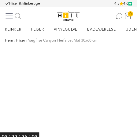
Flise- & klinkeruge
4.8
4.6
0
KLINKER
FLISER
VINYLGULVE
BADEVÆRELSE
UDEN
Hem
Fliser
Vægflise Canyon Flerfarvet Mat 30x60 cm
Item
1
of
2
:
:
:
03
22
25
03