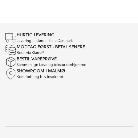
Item
1
of
5
HURTIG LEVERING
Levering til døren i hele Danmark
MODTAG FØRST - BETAL SENERE
Betal via Klarna®
BESTIL VAREPRØVE
Sammenlign farve og tekstur derhjemme
SHOWROOM I MALMØ
Kom forbi og bliv inspireret