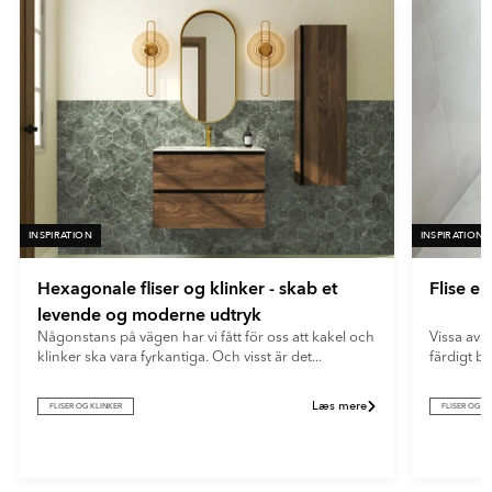
fliser giver et blødt og moderne udtryk og skjuler effektivt
fingeraftryk og genskin.
INSPIRATION
INSPIRATION
Hexagonale fliser og klinker - skab et
Flise e
levende og moderne udtryk
Någonstans på vägen har vi fått för oss att kakel och
Vissa av o
klinker ska vara fyrkantiga. Och visst är det...
färdigt b
Læs mere
FLISER OG KLINKER
FLISER OG K