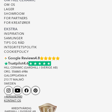
OM HILL CERAMIC
OM OS
LAGER
SHOWROOM
FOR PARTNERS
FOR KREATØRER
EKSTRA
INSPIRATION
SAMLINGER
TIPS OG RÅD
INTEGRITETSPOLITIK
COOKIEPOLICY
Google Reviews
4.8
Trustpilot
4.6
HILL CERAMIC (GARDHILL I SVERIGE AB)
ORG. 556865-6986
GALOPPGATAN 4
213 77 MALMÖ
SWEDEN
+46406083480
KONTAKT OS