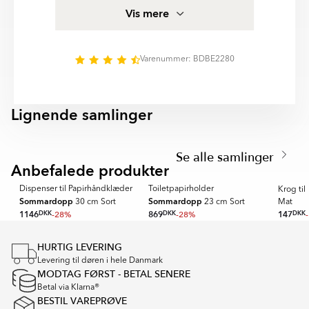
of
Med Vægmonteret montering og materialer som Rustfrit
Vis mere
6
Stål tilbyder produkterne både praktisk anvendelse og
et elegant udtryk. Det gennemtænkte design gør det
nemt at skabe et harmonisk, organiseret og funktionelt
Varenummer: BDBE2280
badeværelse med fokus på kvalitet, komfort og lang
holdbarhed.
Lignende samlinger
CHARON
KONA
Item
1
Se alle samlinger
of
Anbefalede produkter
SPARA MER
SPARA MER
3
Dispenser til Papirhåndklæder
Toiletpapirholder
k
Krog ti
Sommardopp
Sommardopp
30 cm Sort
23 cm Sort
Mat
1146
DKK
-28%
869
DKK
-28%
147
DKK
Item
1
HURTIG LEVERING
of
Levering til døren i hele Danmark
16
MODTAG FØRST - BETAL SENERE
Betal via Klarna®
BESTIL VAREPRØVE