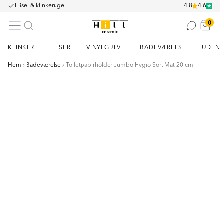
Flise- & klinkeruge
4.8
4.6
0
KLINKER
FLISER
VINYLGULVE
BADEVÆRELSE
UDEN
Hem
Badeværelse
Toiletpapirholder Jumbo Hygio Sort Mat 20 cm
Item
1
of
2