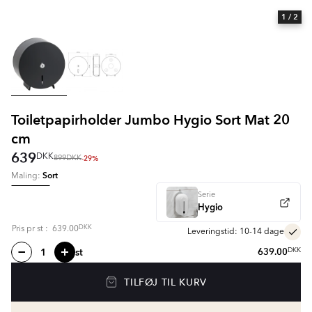
1
/ 2
Toiletpapirholder Jumbo Hygio Sort Mat 20
cm
639
DKK
-29%
899
DKK
Sort
Maling:
Serie
Hygio
DKK
Pris pr
st
:
639.00
Leveringstid: 10-14 dage
st
639.00
DKK
TILFØJ TIL KURV