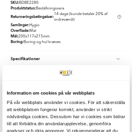
SKU:
BDBE2280
Produktstatus:
Beställningsvara
14 dage (kunde betaler 20% af
Returneringsbetingelser:
ordreværdi)
Samlinger:
Hygio
Overflade:
Mat
Mål:
200x117x215
mm
Boring:
Boring og hul kræves
Specifikationer
Produktmateriale:
Rustfrit Stål
Emballage
Udseende:
Solid farve
Farve:
Sort
Stk/boks:
1
Land:
Tjekkiet
Kvalitet og certificering
KG per Kasse:
Information om cookies på vår webbplats
0.86
På vår webbplats använder vi cookies. För att säkerställa
Når du handler hos Hill Ceramic, køber du certificerede
Klimakompenseret levering
produkter af højeste klasse, der opfylder svenske
att webbplatsen fungerar korrekt, använder vi strikt
byggestandarder.
nödvändiga cookies. Dessutom har vi cookies som bidrar
Vi tilbyder 100 % klimakompenserede leveringer i samarbejde
Alle produkter fra kategorien "Badeværelsestilbehør"
Hill Ceramic tilbyder kvalitets- og certificerede
till att förbättra din användarupplevelse, genomföra
med DHL og DSV i Danmark og Sverige.
badeværelsesprodukter. De fleste af vores produkter kommer
analyser och rikta annonser. Vi rekommenderar att du
Begge vores logistikpartnere arbejder aktivt for at reducere