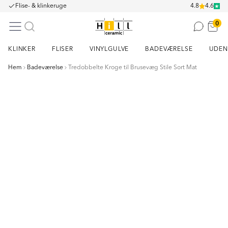
Flise- & klinkeruge
4.8
4.6
0
KLINKER
FLISER
VINYLGULVE
BADEVÆRELSE
UDEN
Hem
Badeværelse
Tredobbelte Kroge til Brusevæg Stile Sort Mat
Item
1
of
2