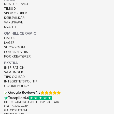
KUNDESERVICE
TILBUD
SPOR ORDRER
KØBSVILKÅR
VAREPRØVE
KVALITET
OM HILL CERAMIC
OM OS
LAGER
SHOWROOM
FOR PARTNERS
FOR KREATØRER
EKSTRA
INSPIRATION
SAMLINGER
TIPS OG RÅD
INTEGRITETSPOLITIK
COOKIEPOLICY
Google Reviews
4.8
Trustpilot
4.6
HILL CERAMIC (GARDHILL I SVERIGE AB)
ORG. 556865-6986
GALOPPGATAN 4