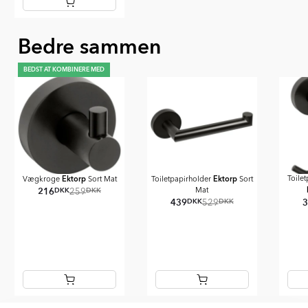
Item
Bedre sammen
1
of
1
BEDST AT KOMBINERE MED
Ektorp
Ektorp
Toile
Vægkroge
Sort Mat
Toiletpapirholder
Sort
216
DKK
DKK
Mat
259
439
DKK
DKK
529
Item