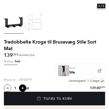
1
/ 2
Tredobbelte Kroge til Brusevæg Stile Sort
Mat
139
DKK
-31%
201
DKK
Sort
Maling:
Serie
Stile
DKK
Pris pr
st
:
139.00
Leveringstid: 1-3 dage
st
139.00
DKK
TILFØJ TIL KURV