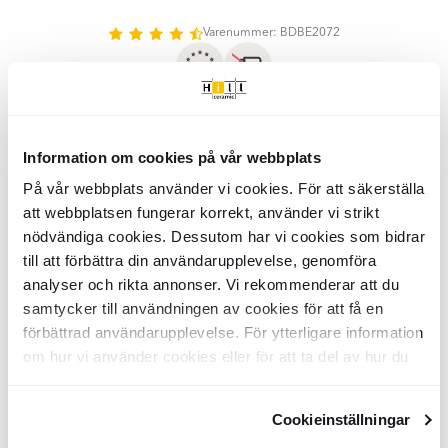
1
of
Varenummer: BDBE2072
20
Vigtigste info
Information om cookies på vår webbplats
SKU:
BDBE2072
Produktstatus:
Lagervara
På vår webbplats använder vi cookies. För att säkerställa
Returneringsbetingelser:
14 dage
att webbplatsen fungerar korrekt, använder vi strikt
Samlinger:
Stile
Overflade:
nödvändiga cookies. Dessutom har vi cookies som bidrar
Mat
Mål:
175x87x34
mm
till att förbättra din användarupplevelse, genomföra
Boring:
Ingen boring kræves
analyser och rikta annonser. Vi rekommenderar att du
samtycker till användningen av cookies för att få en
Specifikationer
förbättrad användarupplevelse. För ytterligare information
om hur vi använder cookies eller för att ta del av hur du
Produktmateriale:
Messing
kan ändra dina inställningar, vänligen se vår
Emballage
Udseende:
Solid farve
Integritetspolicy
och
Cookiepolicy
.
Farve:
Sort
Cookieinställningar
Stk/boks:
1
Land:
Tjekkiet
Kvalitet og certificering
KG per Kasse:
0.11