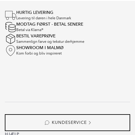
Item
1
HURTIG LEVERING
of
Levering til døren i hele Danmark
16
MODTAG FØRST - BETAL SENERE
Betal via Klarna®
BESTIL VAREPRØVE
Sammenlign farve og tekstur derhjemme
SHOWROOM I MALMØ
Kom forbi og bliv inspireret
KUNDESERVICE
HJÆLP