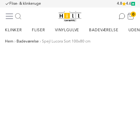
Flise- & klinkeruge
4.8
4.6
0
KLINKER
FLISER
VINYLGULVE
BADEVÆRELSE
UDEN
Hem
Badeværelse
Spejl Lucora Sort 100x80 cm
Item
1
of
6