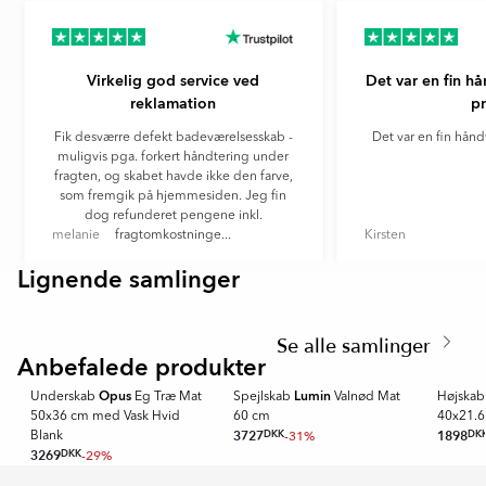
of
7
Virkelig god service ved
Det var en fin hå
reklamation
pr
Fik desværre defekt badeværelsesskab -
Det var en fin håndv
muligvis pga. forkert håndtering under
fragten, og skabet havde ikke den farve,
som fremgik på hjemmesiden. Jeg fin
dog refunderet pengene inkl.
melanie
fragtomkostninge...
Kirsten
Lignende samlinger
Item
EKSKÄR TOPS
OMNI
1
Item
of
1
6
Se alle samlinger
of
Anbefalede produkter
TRENDIGT
6
Opus
Lumin
Underskab
Eg Træ Mat
Spejlskab
Valnød Mat
Højska
50x36 cm med Vask Hvid
60 cm
40x21.
3727
DKK
-31%
1898
DK
Blank
3269
DKK
-29%
Item