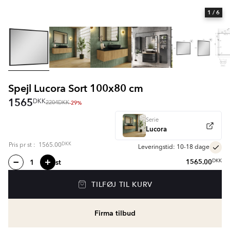
1
/ 6
Spejl Lucora Sort 100x80 cm
1565
DKK
-29%
2204
DKK
Serie
Lucora
DKK
Pris pr
st
:
1565.00
Leveringstid: 10-18 dage
st
1565.00
DKK
TILFØJ TIL KURV
Firma tilbud