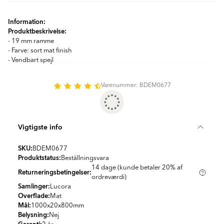
Information:
Produktbeskrivelse:
- 19 mm ramme
- Farve: sort mat finish
- Vendbart spejl
Varenummer: BDEM0677
Vigtigste info
SKU:
BDEM0677
Produktstatus:
Beställningsvara
14 dage (kunde betaler 20% af
Returneringsbetingelser:
ordreværdi)
Samlinger:
Lucora
Overflade:
Mat
Mål:
1000x20x800
mm
Belysning:
Nej