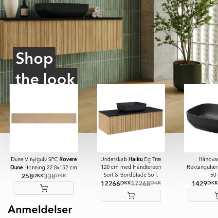
Shop
the look
Rovere
Haiku
Dune Vinylgulv SPC
Underskab
Eg Træ
Håndva
Dune
120 cm med Håndtereen
Rektangulær 
Honning 22.8x152 cm
258
338
DKK
DKK
Sort & Bordplade Sort
50
12266
17268
1429
DKK
DKK
DKK
Anmeldelser
Item
1