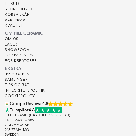
TILBUD
SPOR ORDRER
KØBSVILKÅR
VAREPRØVE
KVALITET
OM HILL CERAMIC
OM OS
LAGER
SHOWROOM
FOR PARTNERS
FOR KREATØRER
EKSTRA
INSPIRATION
SAMLINGER
TIPS OG RÅD
INTEGRITETSPOLITIK
COOKIEPOLICY
Google Reviews
4.8
Trustpilot
4.6
HILL CERAMIC (GARDHILL I SVERIGE AB)
ORG. 556865-6986
GALOPPGATAN 4
213 77 MALMÖ
SWEDEN