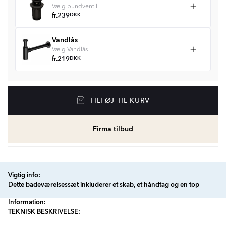
Vælg bundventil
fr.
239
DKK
Vandlås
Vælg Vandlås
fr.
219
DKK
TILFØJ TIL KURV
Firma tilbud
Vigtig info:
Dette badeværelsessæt inkluderer et skab, et håndtag og en top
Information:
TEKNISK BESKRIVELSE: