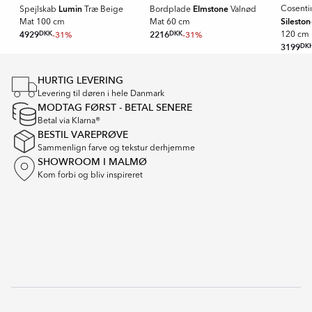
Lumin
Elmstone
Cosenti
Spejlskab
Træ Beige
Bordplade
Valnød
Sileston
Mat 100 cm
Mat 60 cm
4929
DKK
-31%
2216
DKK
-31%
120 cm
3199
DK
Item
1
HURTIG LEVERING
of
Levering til døren i hele Danmark
16
MODTAG FØRST - BETAL SENERE
Betal via Klarna®
BESTIL VAREPRØVE
Sammenlign farve og tekstur derhjemme
SHOWROOM I MALMØ
Kom forbi og bliv inspireret