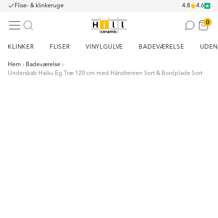
Flise- & klinkeruge
4.8
4.6
0
KLINKER
FLISER
VINYLGULVE
BADEVÆRELSE
UDEN
Hem
Badeværelse
Underskab Haiku Eg Træ 120 cm med Håndtereen Sort & Bordplade Sort
Item
1
of
11