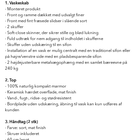
1. Vaskeskab
- Monteret produkt
- Front og ramme dækket med udvalgt finer
- Front med fint fræsede slidser i slående sort
- 2 skuffer
- Soft-close skinner, der sikrer stille og blød lukning
- Fuld udtræk for nem adgang til indholdet i skufferne
- Skuffer uden udskæring til en sifon
- Installation af en vask er mulig centralt med en traditionel sifon eller
på højre/venstre side med en pladsbesparende sifon
- 2 højdejusterbare metalvægophæng med en samlet bæreevne på
240 kg
2. Top
- 100% naturlig kompakt marmor
- Keramisk hærdet overflade, mat finish
- Vand-, fugt-, ridse- og stødresistent
- Bordplade uden udskæring, åbning til vask kan kun udføres af
kunden
3. Håndtag (2 stk)
- Farve: sort, mat finish
- Skruer inkluderet
- 60 cm langt