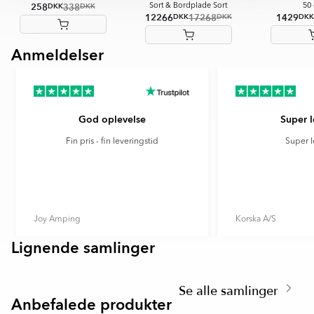
258
338
DKK
DKK
Sort & Bordplade Sort
50
12266
17268
1429
DKK
DKK
DKK
Anmeldelser
Item
1
of
7
God oplevelse
Super l
Fin pris - fin leveringstid
Super l
Joy Amping
Korska A/S
Lignende samlinger
Item
EKSKÄR TOPS
OMNI
1
Item
of
1
6
Se alle samlinger
🥇 TOPPDESIGN 2026
of
Anbefalede produkter
SPARA MER
6