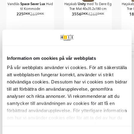
Space-Saver Lux
Unity
Vandlås
Hvid
Højskab
med To Døre Eg
Højska
til Kommode
Træ Mat 40x35.2x180 cm
Træ 
225
3556
1
DKK
DKK
DKK
DKK
269
4268
Item
Information om cookies på vår webbplats
1
På vår webbplats använder vi cookies. För att säkerställa
of
Varenummer: BDEM0201
att webbplatsen fungerar korrekt, använder vi strikt
15
nödvändiga cookies. Dessutom har vi cookies som bidrar
till att förbättra din användarupplevelse, genomföra
Vigtigste info
analyser och rikta annonser. Vi rekommenderar att du
samtycker till användningen av cookies för att få en
SKU:
BDEM0201
förbättrad användarupplevelse. För ytterligare information
Produktstatus:
Beställningsvara
om hur vi använder cookies eller för att ta del av hur du
14 dage (kunde betaler 20% af
Returneringsbetingelser:
kan ändra dina inställningar, vänligen se vår
ordreværdi)
Samlinger:
Haiku
Integritetspolicy
och
Cookiepolicy
.