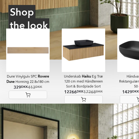
Shop
the look
Rovere
Haiku
Dune Vinylgulv SPC
Underskab
Eg Træ
Håndva
Dune
120 cm med Håndtereen
Rektangulær 
Honning 22.8x180 cm
329
413
DKK
DKK
Sort & Bordplade Sort
50
12266
17268
1429
DKK
DKK
DKK
Item
1
of
7