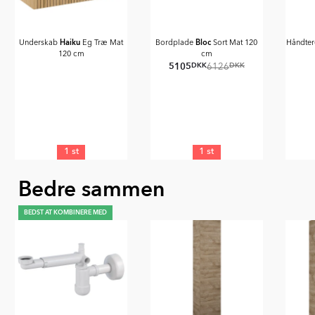
Haiku
Bloc
Underskab
Eg Træ Mat
Bordplade
Sort Mat 120
Håndte
120 cm
cm
5105
DKK
DKK
6126
1 st
1 st
Item
Bedre sammen
1
of
3
BEDST AT KOMBINERE MED