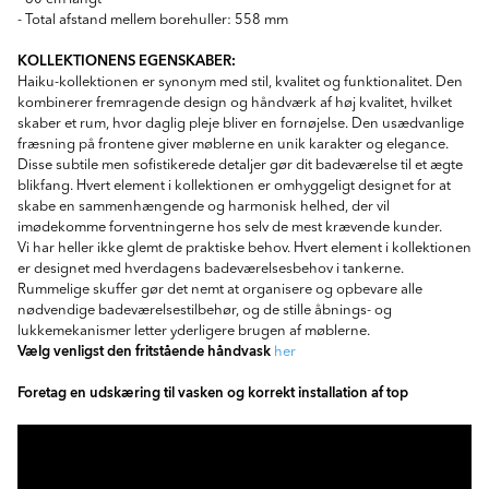
- Total afstand mellem borehuller: 558 mm
KOLLEKTIONENS EGENSKABER:
Haiku-kollektionen er synonym med stil, kvalitet og funktionalitet. Den
kombinerer fremragende design og håndværk af høj kvalitet, hvilket
skaber et rum, hvor daglig pleje bliver en fornøjelse. Den usædvanlige
fræsning på frontene giver møblerne en unik karakter og elegance.
Disse subtile men sofistikerede detaljer gør dit badeværelse til et ægte
blikfang. Hvert element i kollektionen er omhyggeligt designet for at
skabe en sammenhængende og harmonisk helhed, der vil
imødekomme forventningerne hos selv de mest krævende kunder.
Vi har heller ikke glemt de praktiske behov. Hvert element i kollektionen
er designet med hverdagens badeværelsesbehov i tankerne.
Rummelige skuffer gør det nemt at organisere og opbevare alle
nødvendige badeværelsestilbehør, og de stille åbnings- og
lukkemekanismer letter yderligere brugen af møblerne.
Vælg venligst den fritstående håndvask
her
Foretag en udskæring til vasken og korrekt installation af top