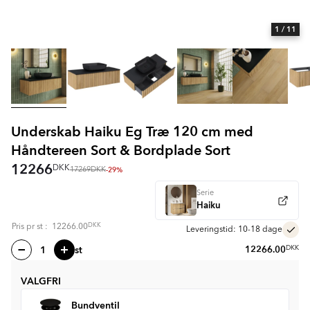
1
/ 11
Underskab Haiku Eg Træ 120 cm med
Håndtereen Sort & Bordplade Sort
12266
DKK
-29%
17269
DKK
Serie
Haiku
DKK
Pris pr
st
:
12266.00
Leveringstid: 10-18 dage
st
12266.00
DKK
VALGFRI
Bundventil