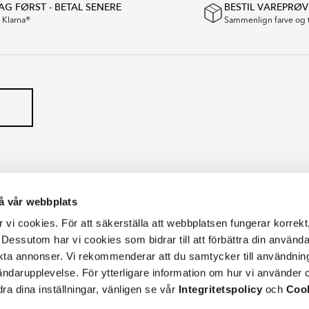
G FØRST - BETAL SENERE
BESTIL VAREPRØV
a Klarna®
Sammenlign farve og 
å vår webbplats
vi cookies. För att säkerställa att webbplatsen fungerar korrekt
 Dessutom har vi cookies som bidrar till att förbättra din använd
kta annonser. Vi rekommenderar att du samtycker till användnin
vändarupplevelse. För ytterligare information om hur vi använder c
dra dina inställningar, vänligen se vår
Integritetspolicy
och
Cook