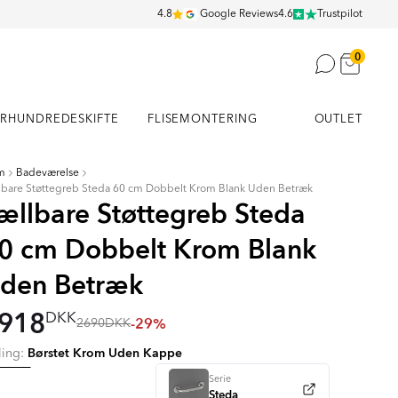
4.8
Google Reviews
4.6
Trustpilot
0
RHUNDREDESKIFTE
FLISEMONTERING
OUTLET
m
Badeværelse
lbare Støttegreb Steda 60 cm Dobbelt Krom Blank Uden Betræk
ællbare Støttegreb Steda
0 cm Dobbelt Krom Blank
den Betræk
918
DKK
-29%
2690
DKK
Børstet Krom Uden Kappe
ling:
Serie
Steda