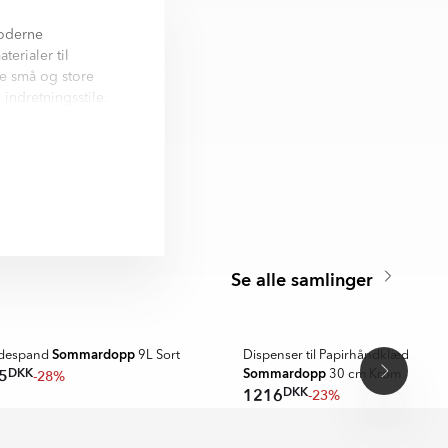
moderne
erialer til
de små og store
 indretningsstile.
tet og sikkerhed,
raktisk anvendelse
aniseret og
Se alle samlinger
A MER
Sommardopp
ldespand
9L Sort
Dispenser til Papirhåndklæder
Sommardopp
DKK
5
-28%
30 cm Krom
DKK
1216
-23%