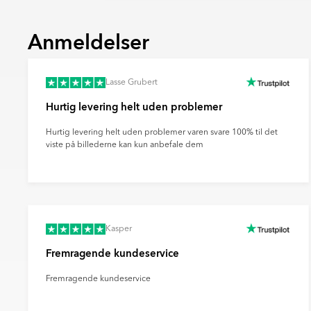
allerede reduceret sine udledninger
kvalitetsstyringsrevision for at sikre, at lov
% siden 2008.
DSV har en klar strategi for dekarbo
Tøv ikke med at kontakte os, hvis du har spør
Anmeldelser
grøn energi, energieffektivitet og bæ
mere om vores certificeringer og kvalitetss
Norden.
Bemærk venligst, at produktets farve på bill
Begge virksomheder rapporterer åbe
produkt, hvilket skyldes forvrængning af f
Lasse Grubert
Scope 1–3-udledninger og driver inn
kameraindstillinger og andre faktorer.
klimavenlige leverancer.
Hurtig levering helt uden problemer
Bemærk venligst, at farven på produktet på 
Når du vælger levering via DHL eller DSV, er
faktiske produkts farve, da dette kan skyld
bæredygtig fremtid og reducere transporten
Hurtig levering helt uden problemer varen svare 100% til det
farvegengivelse fra din skærm, kameraindsti
viste på billederne kan kun anbefale dem
Kasper
Fremragende kundeservice
Fremragende kundeservice