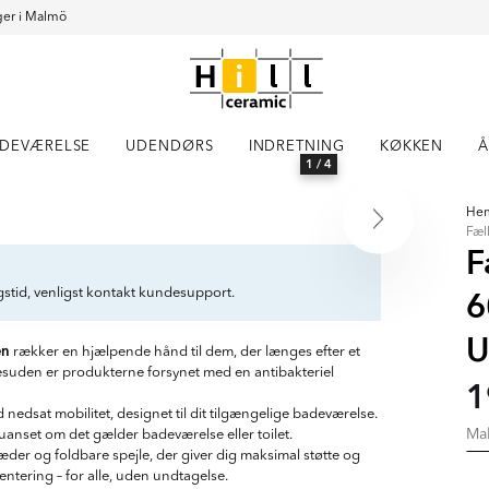
er i Malmö
DEVÆRELSE
UDENDØRS
INDRETNING
KØKKEN
Å
1
/ 4
He
Fæl
F
6
ngstid, venligst kontakt kundesupport.
U
en
rækker en hjælpende hånd til dem, der længes efter et
esuden er produkterne forsynet med en antibakteriel
1
edsat mobilitet, designet til dit tilgængelige badeværelse.
Ma
, uanset om det gælder badeværelse eller toilet.
der og foldbare spejle, der giver dig maksimal støtte og
ntering – for alle, uden undtagelse.