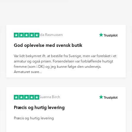
 pr. tonkilometer med omkring 50
e og regler overholdes.
nisering og investerer løbende i
gsmål, eller hvis du vil vide
redygtige logistikløsninger i hele
ikringsprocesser.
edet kan afvige fra det faktiske
nt om fremskridt inden for
arvegengivelsen fra din skærm,
Ida Rasmussen
ovation for fremtidens
God oplevelse med svensk butik
billedet kan afvige fra den
 du med til at støtte en mere
es forvrængning af
s klimaaftryk.
Var lidt bekymret ift. at bestille fra Sverige, men var forelsket i et
llinger og andre faktorer.
armatur og også prisen. Forsendelsen var forbløffende hurtigt
fremme (som i DK) og jeg kunne følge den undervejs.
Armaturet svare...
Suanna Birch
Præcis og hurtig levering
Præcis og hurtig levering