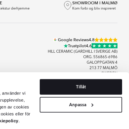
E
SHOWROOM I MALMØ
tekstur derhjemme
Kom forbi og bliv inspireret
Google Reviews
4.8
Trustpilot
4.6
HILL CERAMIC (GARDHILL I SVERIGE AB)
ORG. 556865-6986
GALOPPGATAN 4
213 77 MALMÖ
SWEDEN
Tillåt
+46406083480
, använder vi
KONTAKT OS
arupplevelse,
Anpassa
gen av cookies
ookies eller för
iepolicy
.