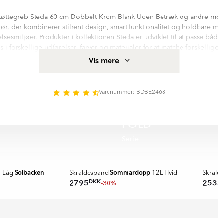
Støttegreb Steda 60 cm Dobbelt Krom Blank Uden Betræk og andre 
r, der kombinerer stilrent design, smart funktionalitet og holdbare mat
smiljøer. Produkter i kollektionen Steda er udviklet til at passe bå
i forskellige udførelser, farver og materialer for at matche forskellige
b Steda 60 cm Dobbelt Krom Blank Uden Betræk tilbyder ekstra stabili
Vis mere
 foldbare design sparer plads og giver et stilrent udtryk.
ntering og materialer som Rustfrit Stål tilbyder produkterne både p
yk. Det gennemtænkte design gør det nemt at skabe et harmonisk, org
Varenummer: BDBE2468
relse med fokus på kvalitet, komfort og lang holdbarhed.
A
FOLD
Serie
SPAR
Solbacken
Sommardopp
n Låg
Skraldespand
12L Hvid
Skra
DKK
2795
253
-30%