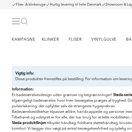
Flise- & klinkeruge
Hurtig levering til hele Danmark
Showroom & Lag
KAMPAGNE
KLINKER
FLISER
VINYLGULVE
BA
Item
1
Vigtig info:
of
Disse produkter fremstilles på bestilling. For information om leveri
4
Information:
Steda-seri
Et badeværelsesdesign uden grænser og begrænsninger!
tilgængeligt badeværelse, hvor hver bevægelse præges af tryghed. D
pulverlakering, der opfylder selv de strengeste hygiejnekrav.
Badeværelsestilbehør tilpasset ældre, handicappede og personer med n
Tilbehøret og udstyret er for alle, der har brug for at lette mobiliteten
Steda-produktlinjen
tilbyder håndtag, foldbare støttehåndtag, brusesæ
komfort. Vi lægger stor vægt på enkel bevægelsesfrihed og tydelig orie