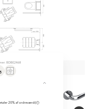
mer: BDBE2468
D
taler 20% af ordreværdi)