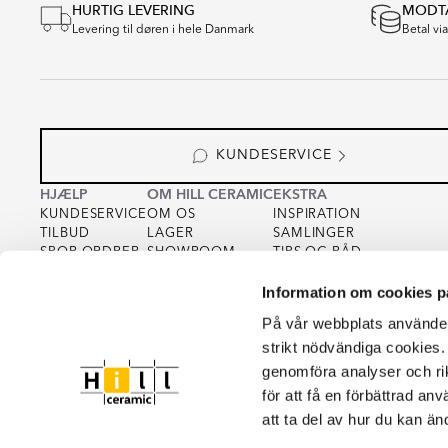
HURTIG LEVERING
MODTA
of
Levering til døren i hele Danmark
Betal vi
16
KUNDESERVICE
HJÆLP
OM HILL CERAMIC
EKSTRA
KUNDESERVICE
OM OS
INSPIRATION
TILBUD
LAGER
SAMLINGER
SPOR ORDRER
SHOWROOM
TIPS OG RÅD
KØBSVILKÅR
FOR PARTNERS
INTEGRITETSPOLITIK
Information om cookies p
VAREPRØVE
FOR KREATØRER
COOKIEPOLICY
KVALITET
På vår webbplats använder 
strikt nödvändiga cookies.
genomföra analyser och ri
för att få en förbättrad an
att ta del av hur du kan än