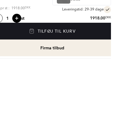
DKK
s pr
st
:
1918.00
Leveringstid: 29-39 dage
st
1918.00
DKK
TILFØJ TIL KURV
Firma tilbud