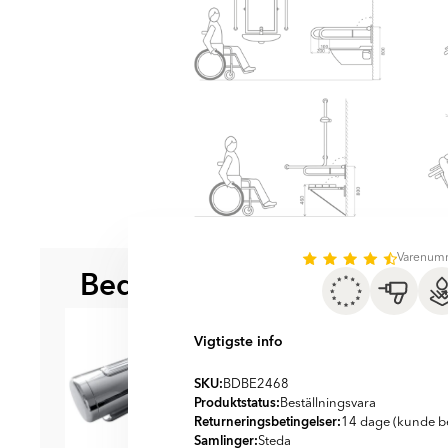
Varenum
Bedre sammen
BEDST AT KOMBINERE ME
Vigtigste info
SKU:
BDBE2468
Produktstatus:
Beställningsvara
Returneringsbetingelser:
14 dage (kunde be
Samlinger:
Steda