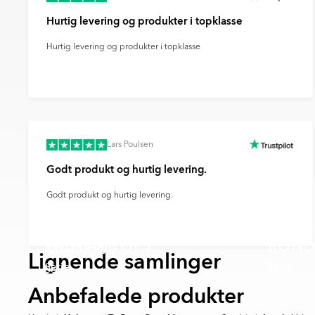
kameraindstillinger og andre faktorer.
klimavenlige leverancer.
Hurtig levering og produkter i topklasse
Bemærk venligst, at farven på produktet på 
Når du vælger levering via DHL eller DSV, er
faktiske produkts farve, da dette kan skyld
bæredygtig fremtid og reducere transporten
Hurtig levering og produkter i topklasse
farvegengivelse fra din skærm, kameraindsti
Lars Poulsen
Godt produkt og hurtig levering.
Godt produkt og hurtig levering.
EKSKÄR TOPS
RON
MADERA
Lignende samlinger
Serie
Serie
Serie
Anbefalede produkter