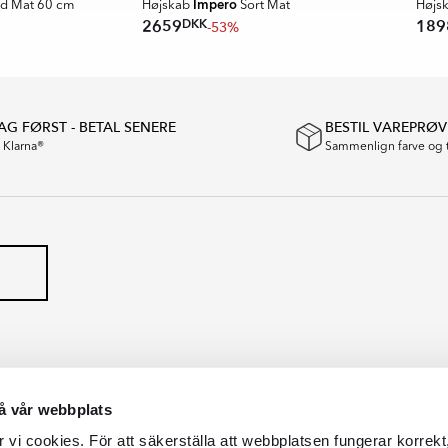
Impero
d Mat 60 cm
Højskab
Sort Mat
Højs
DKK
2659
189
-53%
G FØRST - BETAL SENERE
BESTIL VAREPRØV
a Klarna®
Sammenlign farve og 
å vår webbplats
vi cookies. För att säkerställa att webbplatsen fungerar korrekt