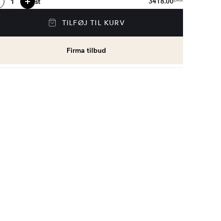
st
3418.00
DKK
TILFØJ TIL KURV
Firma tilbud