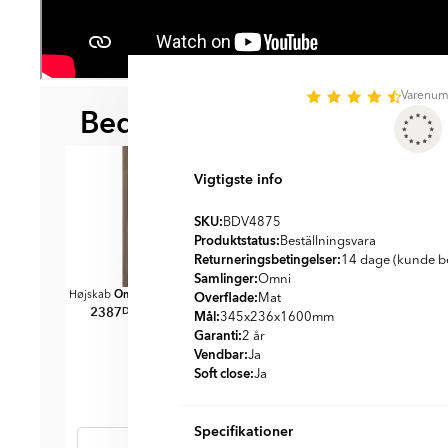
Varenu
Bedre sammen
BEDST AT KOMBINERE ME
Vigtigste info
SKU:
BDV4875
Produktstatus:
Beställningsvara
Returneringsbetingelser:
14 dage (kunde be
Samlinger:
Omni
Omni
Omni
Overflade:
nød Mat 185
Højskab
Træ Mørkt Mat
Badeværelseshylde
Badevære
Mat
2387
DKK
DKK
Valnød Mat 60 cm
Valnø
2865
Mål:
345x236x1600
mm
879
916
DKK
DKK
DKK
D
859
1059
Garanti:
2 år
Vendbar:
Ja
Soft close:
Ja
Specifikationer