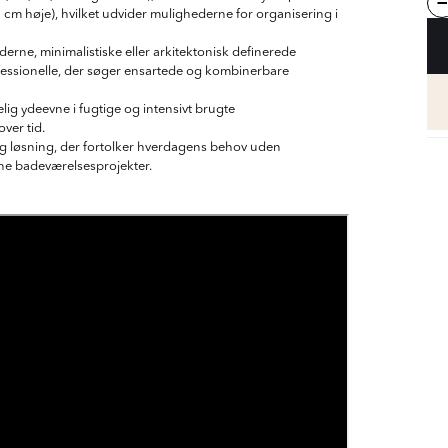
m høje), hvilket udvider mulighederne for organisering i
erne, minimalistiske eller arkitektonisk definerede
ofessionelle, der søger ensartede og kombinerbare
lig ydeevne i fugtige og intensivt brugte
ver tid.
ig løsning, der fortolker hverdagens behov uden
rne badeværelsesprojekter.