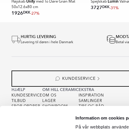
Unity
Lumin
e
Højskab
med To Døre Grøn Mat
Spejlskab
Valnø
DKK
3727
-31%
50x12.6x80 cm
DKK
1926
-27%
Item
1
HURTIG LEVERING
MODTA
of
Levering til døren i hele Danmark
Betal vi
16
KUNDESERVICE
HJÆLP
OM HILL CERAMIC
EKSTRA
KUNDESERVICE
OM OS
INSPIRATION
TILBUD
LAGER
SAMLINGER
SPOR ORDRER
SHOWROOM
TIPS OG RÅD
KØBSVILKÅR
FOR PARTNERS
INTEGRITETSPOLITIK
Information om cookies p
VAREPRØVE
FOR KREATØRER
COOKIEPOLICY
KVALITET
På vår webbplats använder 