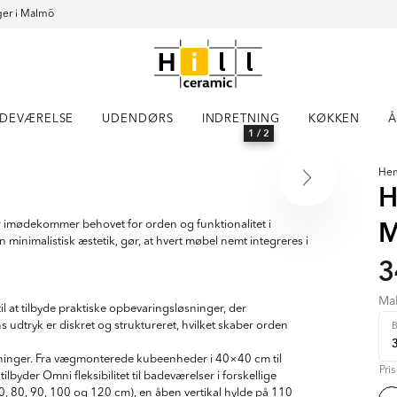
er i Malmö
DEVÆRELSE
UDENDØRS
INDRETNING
KØKKEN
Å
1
/ 2
He
H
M
 imødekommer behovet for orden og funktionalitet i
minimalistisk æstetik, gør, at hvert møbel nemt integreres i
3
Ma
 at tilbyde praktiske opbevaringsløsninger, der
udtryk er diskret og struktureret, hvilket skaber orden
nløsninger. Fra vægmonterede kubeenheder i 40×40 cm til
Pri
der Omni fleksibilitet til badeværelser i forskellige
70, 80, 90, 100 og 120 cm), en åben vertikal hylde på 110