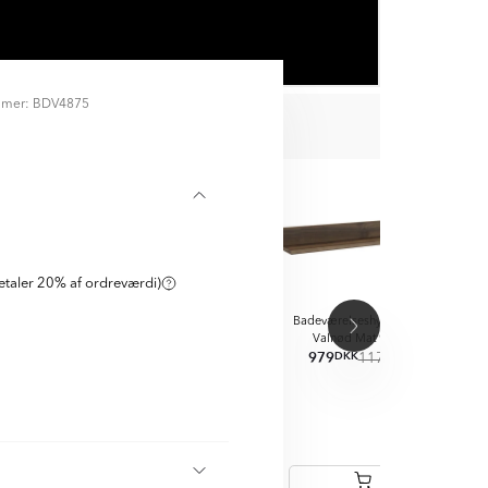
mmer: BDV4875
D
taler 20% af ordreværdi)
Omni
Omni
Omni
lseshylde
Badeværelseshylde
Badeværelseshylde
Bad
d Mat 70 cm
Valnød Mat 80 cm
Valnød Mat 90 cm
949
979
1
KK
DKK
DKK
DKK
DKK
DKK
1099
1139
1178