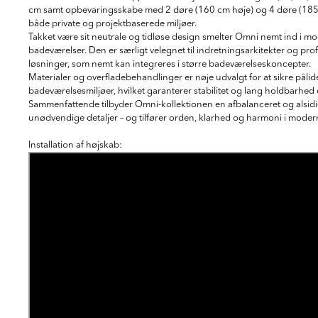
cm samt opbevaringsskabe med 2 døre (160 cm høje) og 4 døre (185 c
både private og projektbaserede miljøer.
Takket være sit neutrale og tidløse design smelter Omni nemt ind i mod
badeværelser. Den er særligt velegnet til indretningsarkitekter og pr
løsninger, som nemt kan integreres i større badeværelseskoncepter.
Materialer og overfladebehandlinger er nøje udvalgt for at sikre pålide
badeværelsesmiljøer, hvilket garanterer stabilitet og lang holdbarhed o
Sammenfattende tilbyder Omni-kollektionen en afbalanceret og alsid
unødvendige detaljer – og tilfører orden, klarhed og harmoni i mode
Installation af højskab: