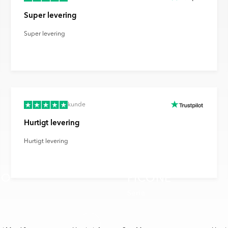
Super levering
billedet kan afvige fra den
 du med til at støtte en mere
es forvrængning af
s klimaaftryk.
Super levering
llinger og andre faktorer.
kunde
Hurtigt levering
Hurtigt levering
DO
PICONE
Serie