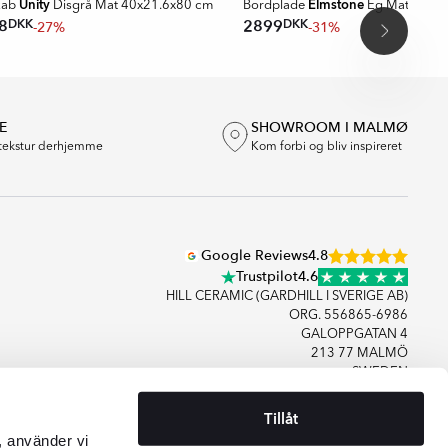
Unity
Elmstone
kab
Disgrå Mat 40x21.6x80 cm
Bordplade
Eg Mat 100 
DKK
DKK
8
2899
-27%
-31%
E
SHOWROOM I MALMØ
tekstur derhjemme
Kom forbi og bliv inspireret
Google Reviews
4.8
Trustpilot
4.6
HILL CERAMIC (GARDHILL I SVERIGE AB)
ORG. 556865-6986
GALOPPGATAN 4
213 77 MALMÖ
SWEDEN
Tillåt
+46406083480
, använder vi
KONTAKT OS