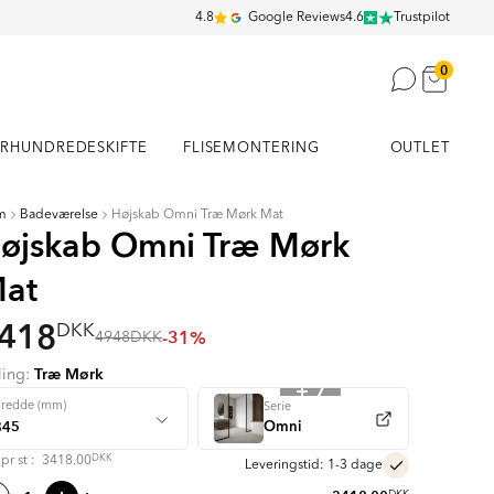
4.8
Google Reviews
4.6
Trustpilot
0
RHUNDREDESKIFTE
FLISEMONTERING
OUTLET
m
Badeværelse
Højskab Omni Træ Mørk Mat
øjskab Omni Træ Mørk
at
418
DKK
-31%
4948
DKK
Træ Mørk
ling:
+ 7
Bredde (mm)
Serie
Omni
DKK
s pr
st
:
3418.00
Leveringstid: 1-3 dage