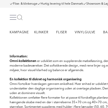
Flise- & klinkeruge
Hurtig levering til hele Danmark
Showroom & Lag
KAMPAGNE
KLINKER
FLISER
VINYLGULVE
BA
Item
1
Information:
Omni-kollektionen
of
er udviklet som en supplerende møbelløsning, der
2
moderne badeværelser. Det sofistikerede design, med rene linjer og en 
miljøer, hvor visuel klarhed og balance er afgørende.
En kollektion til diskret og harmonisk organisering
Omni fortolker hverdagen gennem enkelhed. Hver enhed er udviklet til
understøtter den daglige organisering uden at overtage pladsen. Dens 
uden at dominere visuelt.
Kollektionen omfatter flere formater for at passe til forskellige pla
hængende skabe med en dør i størrelserne 35×70 cm og 40×70 cm, tilby
størrelser. Sortimentet suppleres med hylder i flere længder (50, 60, 