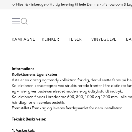
Flise- & klinkeruge
Hurtig levering til hele Danmark
Showroom & Lag
KAMPAGNE
KLINKER
FLISER
VINYLGULVE
BA
Item
1
Information:
Kollektionens Egenskaber:
of
4
Asta er en dristig og trendy kollektion for dig, der vil sætte farve på
Kollektionen kendetegnes ved strukturerede fronter i fire distinkte far
eg – hver giver badeværelset et moderne og udtryksfuldt indtryk.
Kollektionen findes i bredderne 600, 800, 1000 og 1200 mm – alle m
håndtag for en sømløs æstetik.
Fremstillet i Frankrig og leveres færdigsamlet for nem installation.
Teknisk Beskrivelse:
1. Vaskeskab: