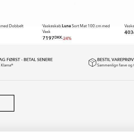
Serie
🥇 TO
SPARA MER
SPAR
Luna
med Dobbelt
Vaskeskab
Sort Mat 100 cm med
Vask
403
Vask
DKK
7197
-24%
G FØRST - BETAL SENERE
BESTIL VAREPRØV
a Klarna®
Sammenlign farve og 