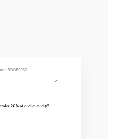
mer: BDOF0052
D
taler 20% af ordreværdi)