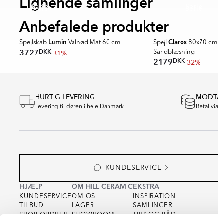
Lignende samlinger
Serie
Serie
Serie
Serie
Anbefalede produkter
Lumin
Claros
cm
Spejlskab
Valnød Mat 60 cm
Spejl
80x70 cm 
DKK
3727
-31%
Sandblæsning
DKK
2179
-32%
Item
1
of
HURTIG LEVERING
MODTA
16
Levering til døren i hele Danmark
Betal vi
KUNDESERVICE
HJÆLP
OM HILL CERAMIC
EKSTRA
KUNDESERVICE
OM OS
INSPIRATION
TILBUD
LAGER
SAMLINGER
SPOR ORDRER
SHOWROOM
TIPS OG RÅD