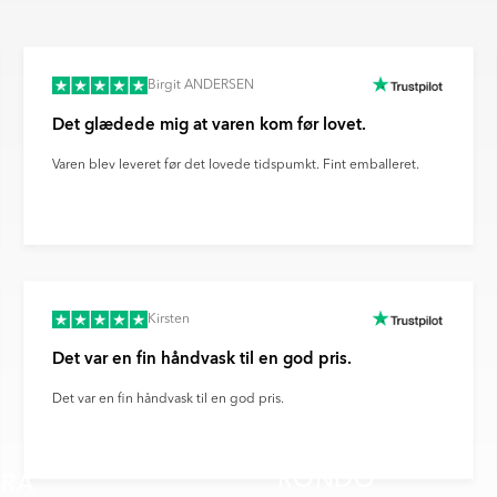
nisering og investerer løbende i
gsmål, eller hvis du vil vide
redygtige logistikløsninger i hele
ikringsprocesser.
edet kan afvige fra det faktiske
nt om fremskridt inden for
arvegengivelsen fra din skærm,
Birgit ANDERSEN
ovation for fremtidens
Det glædede mig at varen kom før lovet.
billedet kan afvige fra den
 du med til at støtte en mere
es forvrængning af
s klimaaftryk.
Varen blev leveret før det lovede tidspumkt. Fint emballeret.
llinger og andre faktorer.
Kirsten
Det var en fin håndvask til en god pris.
Det var en fin håndvask til en god pris.
RONDO
RA