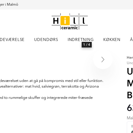
er i Malmö
DEVÆRELSE
UDENDØRS
INDRETNING
KØKKEN
Å
1
/ 4
He
Und
U
M
 badeværelset uden at gå på kompromis med stil eller funktion.
vealternativer: mat hvid, salviegrøn, terrakotta og Arizona
B
ed to rummelige skuffer og integrerede miter-fræsede
6
Ma