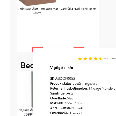
Asta
Olia
Underskab
Terrakotta Mat
Vask
Hvid Blank 60 cm
60 cm
1 st
1 st
Item
Varenum
1
Bedre sammen
of
BEDST AT KOMBINERE ME
Vigtigste info
2
SKU:
BDOF0052
Produktstatus:
Beställningsvara
Returneringsbetingelser:
14 dage (kunde be
Samlinger:
Asta
Overflade:
Mat
Mål:
600x455x560
mm
Antal Tvättställ:
Enkelt
Asta
Højskab
Salviegrøn Mat
Overløb:
Med overløb
5099
DKK
DKK
6119