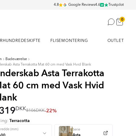
4.8
Google Reviews
4.6
Trustpilot
0
RHUNDREDESKIFTE
FLISEMONTERING
OUTLET
m
Badeværelse
erskab Asta Terrakotta Mat 60 cm med Vask Hvid Blank
nderskab Asta Terrakotta
at 60 cm med Vask Hvid
lank
319
DKK
-22%
8106
DKK
Terracotta
ling:
Bredde (mm)
Serie
Asta