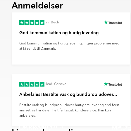
DSV har en klar strategi for dekarbo
Tøv ikke med at kontakte os, hvis du har spør
Anmeldelser
grøn energi, energieffektivitet og bæ
mere om vores certificeringer og kvalitetss
Norden.
Bemærk venligst, at produktets farve på bill
Begge virksomheder rapporterer åbe
produkt, hvilket skyldes forvrængning af f
Frk_Bech
Scope 1–3-udledninger og driver inn
kameraindstillinger og andre faktorer.
klimavenlige leverancer.
God kommunikation og hurtig levering
Bemærk venligst, at farven på produktet på 
Når du vælger levering via DHL eller DSV, er
faktiske produkts farve, da dette kan skyld
bæredygtig fremtid og reducere transporten
God kommunikation og hurtig levering. Ingen problemer med
farvegengivelse fra din skærm, kameraindsti
at få sendt til Danmark.
Heidi Gericke
Anbefales! Bestilte vask og bundprop udover…
Bestilte vask og bundprop udover hurtigere levering end først
anslået, så har de en helt fantastisk kundeservice. Kan kun
anbefales.
EKSKÄR TOPS
OMNI
CARRANO
MADE