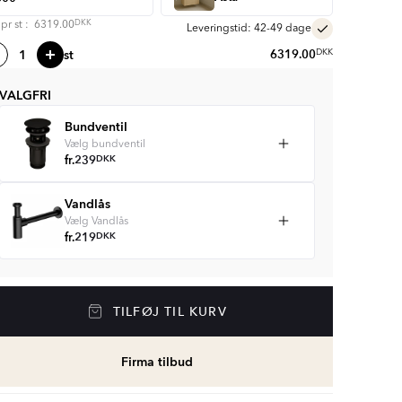
DKK
s pr
st
:
6319.00
Leveringstid: 42-49 dage
st
6319.00
DKK
VALGFRI
Bundventil
Vælg bundventil
fr.
239
DKK
Vandlås
Vælg Vandlås
fr.
219
DKK
TILFØJ TIL KURV
Firma tilbud