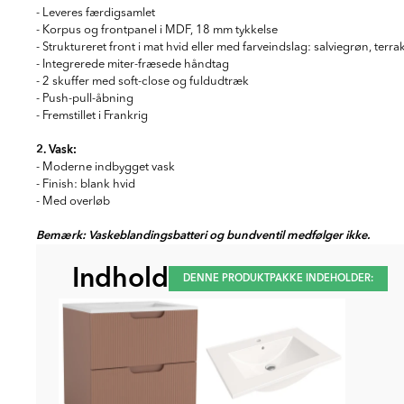
- Leveres færdigsamlet
- Korpus og frontpanel i MDF, 18 mm tykkelse
- Struktureret front i mat hvid eller med farveindslag: salviegrøn, terra
- Integrerede miter-fræsede håndtag
- 2 skuffer med soft-close og fuldudtræk
- Push-pull-åbning
- Fremstillet i Frankrig
2. Vask:
- Moderne indbygget vask
- Finish: blank hvid
- Med overløb
Bemærk: Vaskeblandingsbatteri og bundventil medfølger ikke.
Indhold
DENNE PRODUKTPAKKE INDEHOLDER: