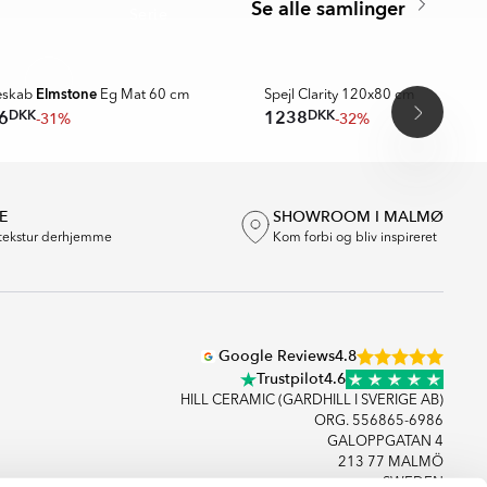
Se alle samlinger
Serie
PPDESIGN 2026
A MER
Elmstone
eskab
Eg Mat 60 cm
Spejl Clarity 120x80 cm
DKK
DKK
6
1238
-31%
-32%
E
SHOWROOM I MALMØ
tekstur derhjemme
Kom forbi og bliv inspireret
Google Reviews
4.8
Trustpilot
4.6
HILL CERAMIC (GARDHILL I SVERIGE AB)
ORG. 556865-6986
GALOPPGATAN 4
213 77 MALMÖ
SWEDEN