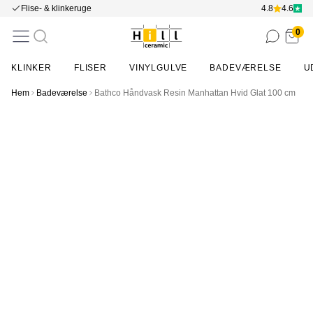
Flise- & klinkeruge
4.8
4.6
0
KLINKER
FLISER
VINYLGULVE
BADEVÆRELSE
U
Hem
Badeværelse
Bathco Håndvask Resin Manhattan Hvid Glat 100 cm
Item
1
of
2