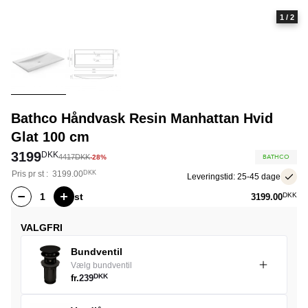
1
/ 2
Bathco Håndvask Resin Manhattan Hvid
Glat 100 cm
3199
DKK
BATHCO
4417
DKK
-28%
Pris pr
st
:
3199.00
DKK
Leveringstid: 25-45 dage
st
DKK
3199.00
VALGFRI
Bundventil
Vælg bundventil
DKK
fr.
239