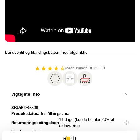
Bundventil og blandingsbatteri medfølger ikke
Varenummer: BDB5599
Vigtigste info
SKU:
BDB5599
Produktstatus:
Beställningsvara
14 dage (kunde betaler 20% af
Returneringsbetingelser:
ordreværdi)
Samlinger:
Resin
Overflade:
Blank