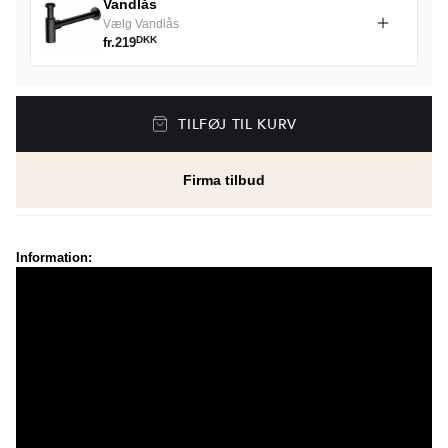
Vandlås
Vælg Vandlås
DKK
fr.
219
TILFØJ TIL KURV
Firma tilbud
Information: