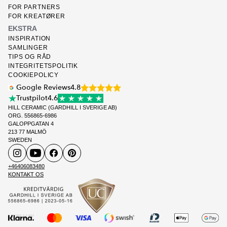
FOR PARTNERS
FOR KREATØRER
EKSTRA
INSPIRATION
SAMLINGER
TIPS OG RÅD
INTEGRITETSPOLITIK
COOKIEPOLICY
Google Reviews
4.8
Trustpilot
4.6
HILL CERAMIC (GARDHILL I SVERIGE AB)
ORG. 556865-6986
GALOPPGATAN 4
213 77 MALMÖ
SWEDEN
+46406083480
KONTAKT OS