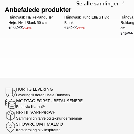
6
Se alle samlinger
of
Anbefalede produkter
SPARA MER
2
Håndvask
Tia
Rektangulær
Håndvask Rund
Ella
S Hvid
Håndva
Højre Hvid Blank 50 cm
Blank
Rektang
-24%
-33%
1056
DKK
576
DKK
cm
845
DKK
Item
1
of
16
HURTIG LEVERING
Levering til døren i hele Danmark
MODTAG FØRST - BETAL SENERE
Betal via Klarna®
BESTIL VAREPRØVE
Sammenlign farve og tekstur derhjemme
SHOWROOM I MALMØ
Kom forbi og bliv inspireret