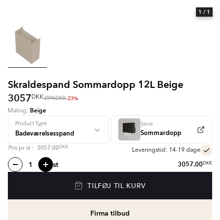
1
/ 1
Skraldespand Sommardopp 12L Beige
3057
DKK
-23%
3996
DKK
Beige
Maling:
Product Type
Serie
Sommardopp
DKK
Pris pr
st
:
3057.00
Leveringstid: 14-19 dage
st
3057.00
DKK
TILFØJ TIL KURV
Firma tilbud