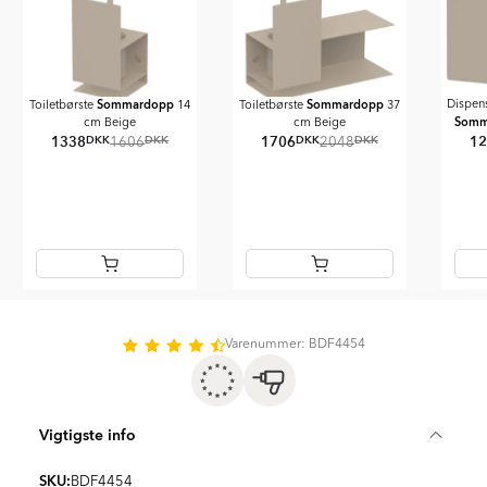
Sommardopp
Sommardopp
Dispens
Toiletbørste
14
Toiletbørste
37
Somm
cm Beige
cm Beige
1338
1706
1
DKK
DKK
DKK
DKK
1606
2048
Item
1
of
Varenummer: BDF4454
6
Vigtigste info
SKU:
BDF4454