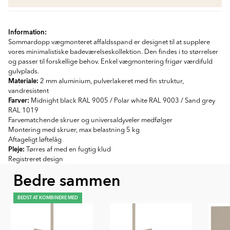
Information:
Sommardopp vægmonteret affaldsspand er designet til at supplere
vores minimalistiske badeværelseskollektion. Den findes i to størrelser
og passer til forskellige behov. Enkel vægmontering frigør værdifuld
gulvplads.
Materiale:
2 mm aluminium, pulverlakeret med fin struktur,
vandresistent
Farver:
Midnight black RAL 9005 / Polar white RAL 9003 / Sand grey
RAL 1019
Farvematchende skruer og universaldyveler medfølger
Montering med skruer, max belastning 5 kg
Aftageligt løftelåg
Pleje:
Tørres af med en fugtig klud
Registreret design
Bedre sammen
BEDST AT KOMBINERE MED