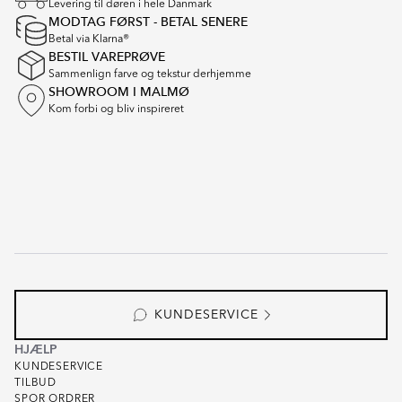
Levering til døren i hele Danmark
16
MODTAG FØRST - BETAL SENERE
Betal via Klarna®
BESTIL VAREPRØVE
Sammenlign farve og tekstur derhjemme
SHOWROOM I MALMØ
Kom forbi og bliv inspireret
KUNDESERVICE
HJÆLP
KUNDESERVICE
TILBUD
SPOR ORDRER