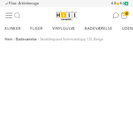
Flise- & klinkeruge
4.8
4.6
0
KLINKER
FLISER
VINYLGULVE
BADEVÆRELSE
UDEN
Hem
Badeværelse
Skraldespand Sommardopp 12L Beige
Item
1
of
1