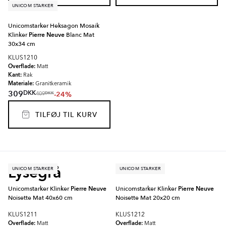
UNICOM STARKER
Unicomstarker Heksagon Mosaik
Klinker
Pierre Neuve
Blanc Mat
30x34 cm
KLUS1210
Overflade:
Matt
Kant:
Rak
Materiale:
Granitkeramik
DKK
309
-24%
DKK
409
TILFØJ TIL KURV
Lysegrå
UNICOM STARKER
UNICOM STARKER
Unicomstarker Klinker
Pierre Neuve
Unicomstarker Klinker
Pierre Neuve
Noisette Mat 40x60 cm
Noisette Mat 20x20 cm
KLUS1211
KLUS1212
Overflade:
Overflade:
Matt
Matt