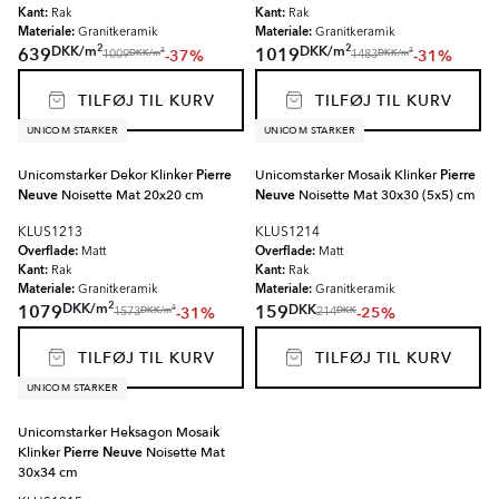
Kant:
Kant:
Rak
Rak
Materiale:
Materiale:
Granitkeramik
Granitkeramik
2
2
DKK
/
m
DKK
/
m
639
1019
-37%
-31%
2
2
DKK
/
m
DKK
/
m
1009
1483
TILFØJ TIL KURV
TILFØJ TIL KURV
UNICOM STARKER
UNICOM STARKER
Unicomstarker Dekor Klinker
Pierre
Unicomstarker Mosaik Klinker
Pierre
Neuve
Noisette Mat 20x20 cm
Neuve
Noisette Mat 30x30 (5x5) cm
KLUS1213
KLUS1214
Overflade:
Overflade:
Matt
Matt
Kant:
Kant:
Rak
Rak
Materiale:
Materiale:
Granitkeramik
Granitkeramik
2
DKK
/
m
DKK
1079
159
-31%
-25%
2
DKK
/
m
DKK
1573
214
TILFØJ TIL KURV
TILFØJ TIL KURV
UNICOM STARKER
Unicomstarker Heksagon Mosaik
Klinker
Pierre Neuve
Noisette Mat
30x34 cm