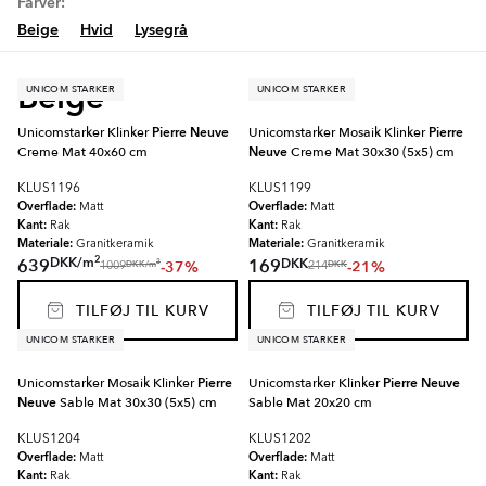
Farver:
Beige
Hvid
Lysegrå
Beige
UNICOM STARKER
UNICOM STARKER
Unicomstarker Klinker
Pierre Neuve
Unicomstarker Mosaik Klinker
Pierre
Creme Mat 40x60 cm
Neuve
Creme Mat 30x30 (5x5) cm
KLUS1196
KLUS1199
Overflade:
Overflade:
Matt
Matt
Kant:
Kant:
Rak
Rak
Materiale:
Materiale:
Granitkeramik
Granitkeramik
2
DKK
/
m
DKK
639
169
-37%
-21%
2
DKK
/
m
DKK
1009
214
TILFØJ TIL KURV
TILFØJ TIL KURV
UNICOM STARKER
UNICOM STARKER
Unicomstarker Mosaik Klinker
Pierre
Unicomstarker Klinker
Pierre Neuve
Neuve
Sable Mat 30x30 (5x5) cm
Sable Mat 20x20 cm
KLUS1204
KLUS1202
Overflade:
Overflade:
Matt
Matt
Kant:
Kant:
Rak
Rak