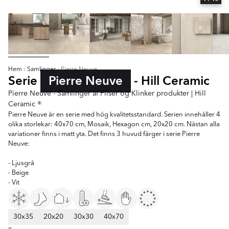
Hem
Samlinger
Pierre Neuve
Serie
Pierre Neuve
- Hill Ceramic
Pierre Neuve - Samlinger af Fliser og Klinker produkter | Hill
Ceramic ®
Pierre Neuve är en serie med hög kvalitetsstandard. Serien innehåller 4
olika storlekar: 40x70 cm, Mosaik, Hexagon cm, 20x20 cm. Nästan alla
variationer finns i matt yta. Det finns 3 huvud färger i serie Pierre
Neuve:
- Ljusgrå
- Beige
- Vit
30x35
20x20
30x30
40x70