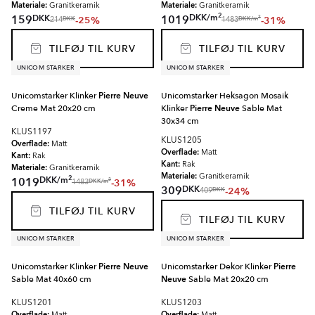
Materiale:
Materiale:
Granitkeramik
Granitkeramik
2
DKK
/
m
DKK
159
1019
-25%
-31%
2
DKK
DKK
/
m
214
1483
TILFØJ TIL KURV
TILFØJ TIL KURV
UNICOM STARKER
UNICOM STARKER
Unicomstarker Klinker
Pierre Neuve
Unicomstarker Heksagon Mosaik
Creme Mat 20x20 cm
Klinker
Pierre Neuve
Sable Mat
30x34 cm
KLUS1197
KLUS1205
Overflade:
Matt
Overflade:
Matt
Kant:
Rak
Kant:
Rak
Materiale:
Granitkeramik
Materiale:
Granitkeramik
2
DKK
/
m
1019
-31%
2
DKK
/
m
1483
DKK
309
-24%
DKK
409
TILFØJ TIL KURV
TILFØJ TIL KURV
UNICOM STARKER
UNICOM STARKER
Unicomstarker Klinker
Pierre Neuve
Unicomstarker Dekor Klinker
Pierre
Sable Mat 40x60 cm
Neuve
Sable Mat 20x20 cm
KLUS1201
KLUS1203
Overflade:
Overflade: