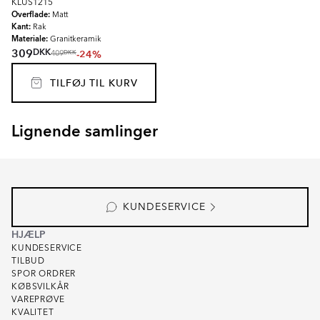
KLUS1215
Overflade:
Matt
Kant:
Rak
Materiale:
Granitkeramik
DKK
309
-24%
DKK
409
TILFØJ TIL KURV
Lignende samlinger
GARDEN STONE
KIT-KAT
Item
1
of
4
KUNDESERVICE
HJÆLP
KUNDESERVICE
TILBUD
SPOR ORDRER
KØBSVILKÅR
VAREPRØVE
KVALITET