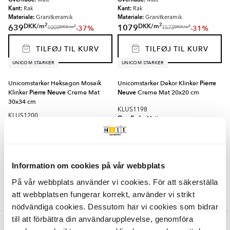
Matt
Matt
Kant:
Kant:
Rak
Rak
Materiale:
Materiale:
Granitkeramik
Granitkeramik
2
2
DKK
/
m
DKK
/
m
639
1079
-37%
-31%
2
2
DKK
/
m
DKK
/
m
1009
1573
TILFØJ TIL KURV
TILFØJ TIL KURV
UNICOM STARKER
UNICOM STARKER
Unicomstarker Heksagon Mosaik
Unicomstarker Dekor Klinker
Pierre
Klinker
Pierre Neuve
Creme Mat
Neuve
Creme Mat 20x20 cm
30x34 cm
KLUS1198
KLUS1200
Overflade:
Matt
Overflade:
Matt
Kant:
Rak
Kant:
Rak
Materiale:
Granitkeramik
Materiale:
Granitkeramik
2
DKK
/
m
1079
-31%
2
DKK
/
m
1573
DKK
309
-24%
DKK
409
Information om cookies på vår webbplats
TILFØJ TIL KURV
TILFØJ TIL KURV
På vår webbplats använder vi cookies. För att säkerställa
att webbplatsen fungerar korrekt, använder vi strikt
nödvändiga cookies. Dessutom har vi cookies som bidrar
till att förbättra din användarupplevelse, genomföra
UNICOM STARKER
UNICOM STARKER