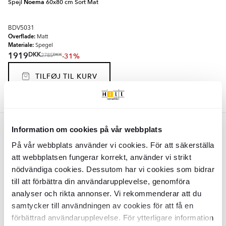
Spejl
Noema
60x80 cm Sort Mat
BDV5031
Overflade:
Matt
Materiale:
Spegel
DKK
1919
-31%
DKK
2785
TILFØJ TIL KURV
Grøn
Information om cookies på vår webbplats
På vår webbplats använder vi cookies. För att säkerställa
Spejl
Noema
60x80 cm Oliven Mat
att webbplatsen fungerar korrekt, använder vi strikt
nödvändiga cookies. Dessutom har vi cookies som bidrar
BDV5035
till att förbättra din användarupplevelse, genomföra
Overflade:
Matt
analyser och rikta annonser. Vi rekommenderar att du
Materiale:
Spegel
DKK
1919
-31%
DKK
samtycker till användningen av cookies för att få en
2785
förbättrad användarupplevelse. För ytterligare information
TILFØJ TIL KURV