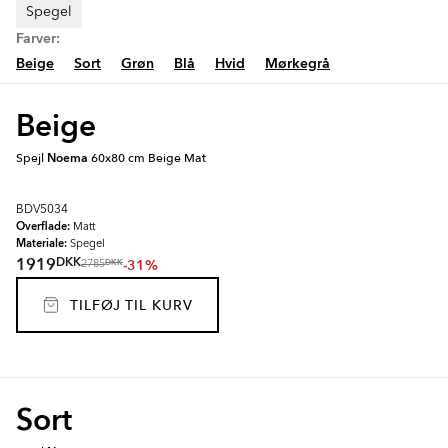
Spegel
Farver:
Beige
Sort
Grøn
Blå
Hvid
Mørkegrå
Beige
Spejl
Noema
60x80 cm Beige Mat
BDV5034
Overflade:
Matt
Materiale:
Spegel
DKK
1919
-31%
DKK
2785
TILFØJ TIL KURV
Sort