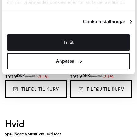
om hur vi använder cookies eller för att ta del av hur du
kan ändra dina inställningar, vänligen se vår
Integritetspolicy
och
Cookiepolicy
.
Cookieinställningar
Blå
Tillåt
Spejl
Noema
60x80 cm Blå Mat
Spejl
Noema
60x80 cm Mørkeblå
Mat
BDV5033
Anpassa
BDV5036
Overflade:
Overflade:
Matt
Matt
Materiale:
Materiale:
Spegel
Spegel
DKK
DKK
1919
1919
-31%
-31%
DKK
DKK
2785
2785
TILFØJ TIL KURV
TILFØJ TIL KURV
Hvid
Spejl
Noema
60x80 cm Hvid Mat