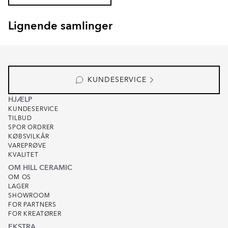
Lignende samlinger
EKSKÄR TOPS
OMNI
Item
1
of
6
KUNDESERVICE
HJÆLP
KUNDESERVICE
TILBUD
SPOR ORDRER
KØBSVILKÅR
VAREPRØVE
KVALITET
OM HILL CERAMIC
OM OS
LAGER
SHOWROOM
FOR PARTNERS
FOR KREATØRER
EKSTRA