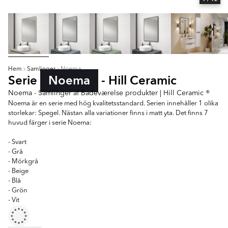
Hem
Samlinger
Noema
Serie
Noema
- Hill Ceramic
Noema - Samlinger af Badeværelse produkter | Hill Ceramic ®
Noema är en serie med hög kvalitetsstandard. Serien innehåller 1 olika
storlekar: Spegel. Nästan alla variationer finns i matt yta. Det finns 7
huvud färger i serie Noema:
- Svart
- Grå
- Mörkgrå
- Beige
- Blå
- Grön
- Vit