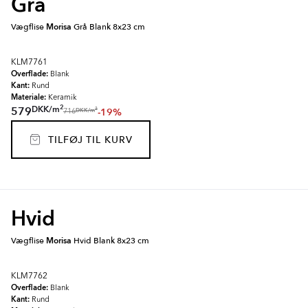
Gra
Vægflise
Morisa
Grå Blank 8x23 cm
KLM7761
Overflade:
Blank
Kant:
Rund
Materiale:
Keramik
2
DKK
/
m
579
-19%
2
DKK
/
m
716
TILFØJ TIL KURV
Hvid
Vægflise
Morisa
Hvid Blank 8x23 cm
KLM7762
Overflade:
Blank
Kant:
Rund