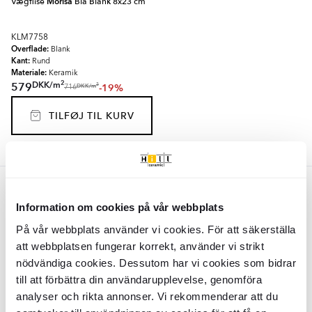
Vægflise
Morisa
Blå Blank 8x23 cm
KLM7758
Overflade:
Blank
Kant:
Rund
Materiale:
Keramik
2
DKK
/
m
579
-19%
2
DKK
/
m
716
TILFØJ TIL KURV
Beige
Information om cookies på vår webbplats
Vægflise
Morisa
Beige Blank 8x23
På vår webbplats använder vi cookies. För att säkerställa
cm
att webbplatsen fungerar korrekt, använder vi strikt
KLM7759
nödvändiga cookies. Dessutom har vi cookies som bidrar
Overflade:
Blank
Kant:
till att förbättra din användarupplevelse, genomföra
Rund
Materiale:
Keramik
analyser och rikta annonser. Vi rekommenderar att du
2
DKK
/
m
579
-19%
2
DKK
/
m
716