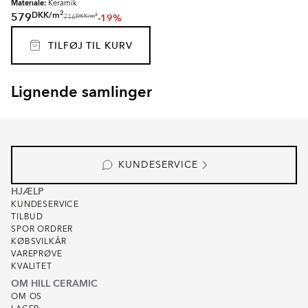
Materiale:
Keramik
2
DKK
/
m
579
-19%
2
DKK
/
m
716
TILFØJ TIL KURV
Lignende samlinger
GARDEN STONE
KIT-KAT
Item
1
of
4
KUNDESERVICE
HJÆLP
KUNDESERVICE
TILBUD
SPOR ORDRER
KØBSVILKÅR
VAREPRØVE
KVALITET
OM HILL CERAMIC
OM OS