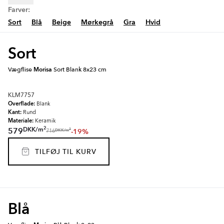
Farver:
Sort
Blå
Beige
Mørkegrå
Gra
Hvid
Sort
Vægflise
Morisa
Sort Blank 8x23 cm
KLM7757
Overflade:
Blank
Kant:
Rund
Materiale:
Keramik
2
DKK
/
m
579
-19%
2
DKK
/
m
716
TILFØJ TIL KURV
Blå