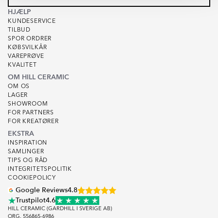
HJÆLP
KUNDESERVICE
TILBUD
SPOR ORDRER
KØBSVILKÅR
VAREPRØVE
KVALITET
OM HILL CERAMIC
OM OS
LAGER
SHOWROOM
FOR PARTNERS
FOR KREATØRER
EKSTRA
INSPIRATION
SAMLINGER
TIPS OG RÅD
INTEGRITETSPOLITIK
COOKIEPOLICY
Google Reviews
4.8
Trustpilot
4.6
HILL CERAMIC (GARDHILL I SVERIGE AB)
ORG. 556865-6986