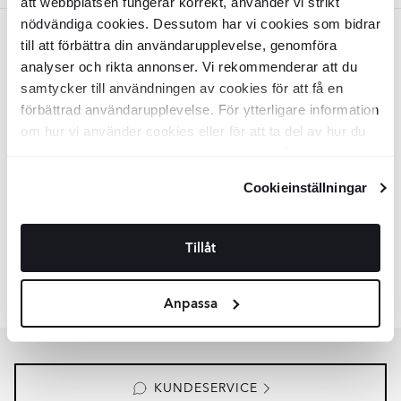
att webbplatsen fungerar korrekt, använder vi strikt
nödvändiga cookies. Dessutom har vi cookies som bidrar
Lysegrå
till att förbättra din användarupplevelse, genomföra
analyser och rikta annonser. Vi rekommenderar att du
Udendørs Klinker
Monolith
Lysegrå
samtycker till användningen av cookies för att få en
Mat-Relief 60x60 cm Tykkelse 20
mm
förbättrad användarupplevelse. För ytterligare information
om hur vi använder cookies eller för att ta del av hur du
KLST6473
Overflade:
Matt
kan ändra dina inställningar, vänligen se vår
Kant:
Rak
Integritetspolicy
och
Cookiepolicy
.
Materiale:
Granitkeramik
Cookieinställningar
2
DKK
/
m
839
-30%
2
DKK
/
m
1198
TILFØJ TIL KURV
Tillåt
Lignende samlinger
GARDEN STONE
KIT-KAT
Anpassa
Item
1
of
4
KUNDESERVICE