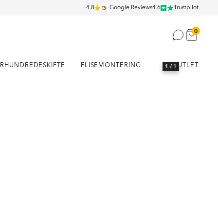
4.8
Google Reviews
4.6
Trustpilot
0
RHUNDREDESKIFTE
FLISEMONTERING
OUTLET
1
/ 1