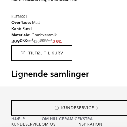
KLST6001
Overflade:
Matt
Kant:
Rund
Materiale:
Granitkeramik
2
2
DKK
/
m
DKK
/
m
309
-28%
430
TILFØJ TIL KURV
GARDEN STONE
KIT-K
Lignende samlinger
Serie
Serie
KUNDESERVICE
HJÆLP
OM HILL CERAMIC
EKSTRA
KUNDESERVICE
OM OS
INSPIRATION