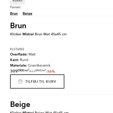
45x45
Farver:
Brun
Beige
Brun
Klinker
Mistral
Brun Mat 45x45 cm
KLST6002
Overflade:
Matt
Kant:
Rund
Materiale:
Granitkeramik
2
2
DKK
/
m
DKK
/
m
309
-26%
417
TILFØJ TIL KURV
Beige
Klinker
Mistral
Beige Mat 45x45 cm