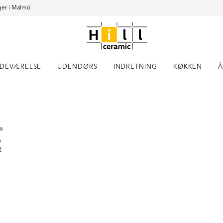
er i Malmö
DEVÆRELSE
UDENDØRS
INDRETNING
KØKKEN
Å
Item
1
of
1
®
a
2