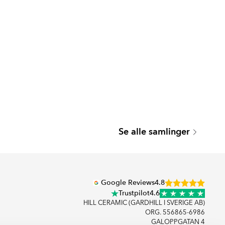
BELFORD
Se alle samlinger
Serie
Google Reviews
4.8
Trustpilot
4.6
HILL CERAMIC (GARDHILL I SVERIGE AB)
ORG. 556865-6986
GALOPPGATAN 4