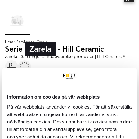
Hem
Samlinger
Zarela
Serie
Zarela
- Hill Ceramic
Zarela - Samlinger af Badeværelse produkter | Hill Ceramic ®
Tvättställ
Farver:
Sort
Information om cookies på vår webbplats
På vår webbplats använder vi cookies. För att säkerställa
Sort
att webbplatsen fungerar korrekt, använder vi strikt
nödvändiga cookies. Dessutom har vi cookies som bidrar
Håndvask
Zarela
Sort Mat 51x40 cm
till att förbättra din användarupplevelse, genomföra
analyser och rikta annonser. Vi rekommenderar att du