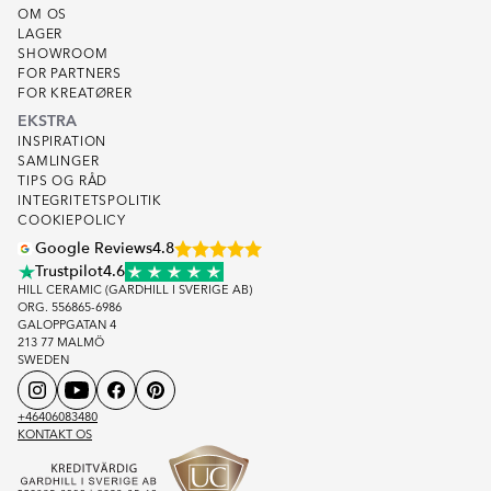
OM OS
LAGER
SHOWROOM
FOR PARTNERS
FOR KREATØRER
EKSTRA
INSPIRATION
SAMLINGER
TIPS OG RÅD
INTEGRITETSPOLITIK
COOKIEPOLICY
Google Reviews
4.8
Trustpilot
4.6
HILL CERAMIC (GARDHILL I SVERIGE AB)
ORG. 556865-6986
GALOPPGATAN 4
213 77 MALMÖ
SWEDEN
+46406083480
KONTAKT OS