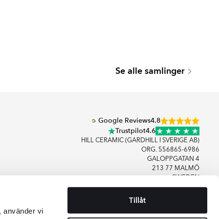
Se alle samlinger
Google Reviews
4.8
Trustpilot
4.6
HILL CERAMIC (GARDHILL I SVERIGE AB)
ORG. 556865-6986
GALOPPGATAN 4
213 77 MALMÖ
SWEDEN
Tillåt
+46406083480
, använder vi
KONTAKT OS