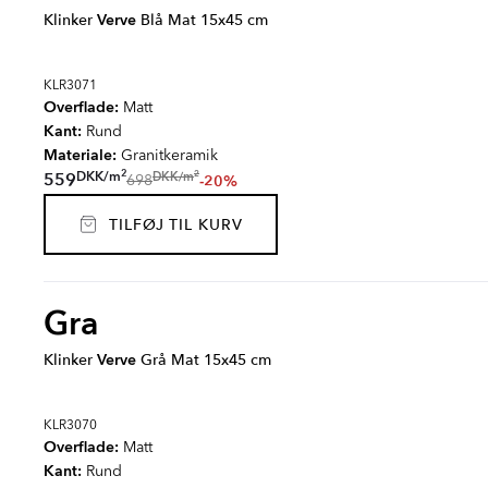
Klinker
Verve
Blå Mat 15x45 cm
KLR3071
Overflade:
Matt
Kant:
Rund
Materiale:
Granitkeramik
2
2
DKK
/
m
DKK
/
m
559
-20%
698
TILFØJ TIL KURV
Gra
Klinker
Verve
Grå Mat 15x45 cm
KLR3070
Overflade:
Matt
Kant:
Rund