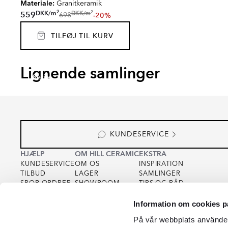
Materiale:
Granitkeramik
2
2
DKK
/
m
DKK
/
m
559
-20%
698
TILFØJ TIL KURV
OXID
META
Lignende samlinger
Serie
Serie
KUNDESERVICE
HJÆLP
OM HILL CERAMIC
EKSTRA
KUNDESERVICE
OM OS
INSPIRATION
TILBUD
LAGER
SAMLINGER
SPOR ORDRER
SHOWROOM
TIPS OG RÅD
KØBSVILKÅR
FOR PARTNERS
INTEGRITETSPOLITIK
Information om cookies p
VAREPRØVE
FOR KREATØRER
COOKIEPOLICY
KVALITET
På vår webbplats använder 