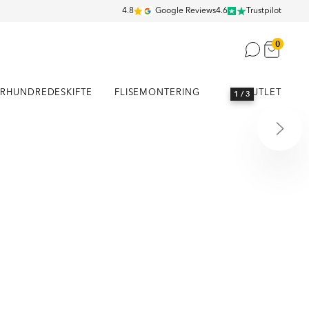
4.8
Google Reviews
4.6
Trustpilot
0
RHUNDREDESKIFTE
FLISEMONTERING
OUTLET
1
/ 3