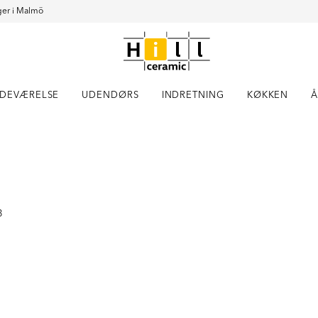
er i Malmö
DEVÆRELSE
UDENDØRS
INDRETNING
KØKKEN
Å
Item
1
of
3
3