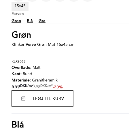
15x45
Farver:
Grøn
Blå
Gra
Grøn
Klinker
Verve
Grøn Mat 15x45 cm
KLR3069
Overflade:
Matt
Kant:
Rund
Materiale:
Granitkeramik
2
2
DKK
/
m
DKK
/
m
559
-20%
698
TILFØJ TIL KURV
Blå