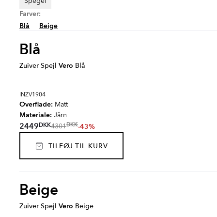
Spegel
Farver:
Blå
Beige
Blå
Zuiver Spejl
Vero
Blå
INZV1904
Overflade:
Matt
Materiale:
Järn
DKK
2449
DKK
-43%
4301
TILFØJ TIL KURV
Beige
Zuiver Spejl
Vero
Beige