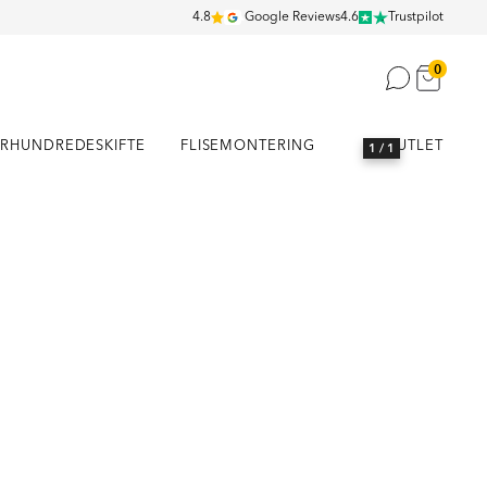
4.8
Google Reviews
4.6
Trustpilot
0
RHUNDREDESKIFTE
FLISEMONTERING
OUTLET
1
/ 1