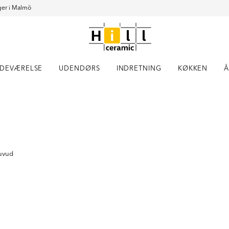
er i Malmö
DEVÆRELSE
UDENDØRS
INDRETNING
KØKKEN
Å
Item
1
of
1
huvud