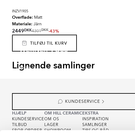
INZV1905
Overflade:
Matt
Materiale:
Järn
DKK
2449
DKK
-43%
4301
TILFØJ TIL KURV
WERNER VOSS
VASER
Lignende samlinger
Serie
KUNDESERVICE
HJÆLP
OM HILL CERAMIC
EKSTRA
KUNDESERVICE
OM OS
INSPIRATION
TILBUD
LAGER
SAMLINGER
SPOR ORDRER
SHOWROOM
TIPS OG RÅD