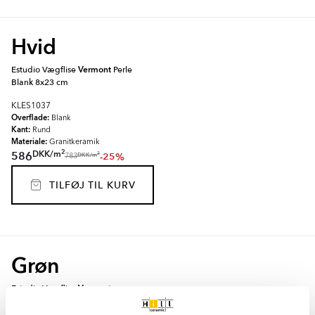
Hvid
Estudio Vægflise
Vermont
Perle
Blank 8x23 cm
KLES1037
Overflade:
Blank
Kant:
Rund
Materiale:
Granitkeramik
2
DKK
/
m
586
-25%
2
DKK
/
m
783
TILFØJ TIL KURV
Grøn
Estudio Vægflise
Vermont
Malakitgrøn Blank 8x23 cm