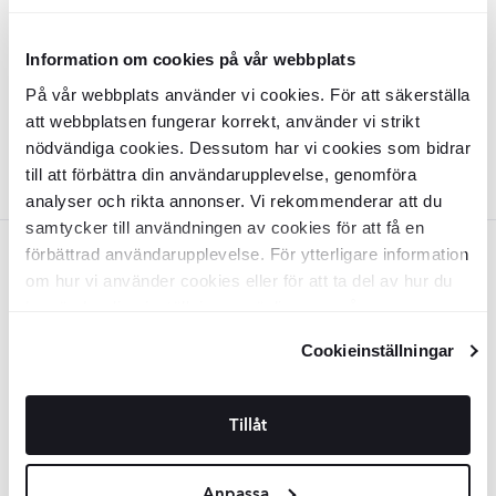
KLES1039
Overflade:
Blank
Kant:
Rund
Information om cookies på vår webbplats
Materiale:
Granitkeramik
2
DKK
/
m
586
På vår webbplats använder vi cookies. För att säkerställa
-25%
2
DKK
/
m
783
att webbplatsen fungerar korrekt, använder vi strikt
TILFØJ TIL KURV
nödvändiga cookies. Dessutom har vi cookies som bidrar
till att förbättra din användarupplevelse, genomföra
analyser och rikta annonser. Vi rekommenderar att du
samtycker till användningen av cookies för att få en
förbättrad användarupplevelse. För ytterligare information
Rød
om hur vi använder cookies eller för att ta del av hur du
Estudio Vægflise
Vermont
Heritage
kan ändra dina inställningar, vänligen se vår
Red Blank 8x23 cm
Integritetspolicy
och
Cookiepolicy
.
Cookieinställningar
KLES1043
Overflade:
Blank
Kant:
Rund
Materiale:
Granitkeramik
Tillåt
2
DKK
/
m
586
-25%
2
DKK
/
m
783
TILFØJ TIL KURV
Anpassa