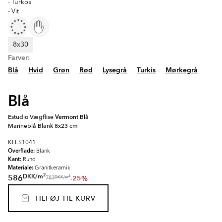
- Turkos
- Vit
8x30
Farver:
Blå
Hvid
Grøn
Rød
Lysegrå
Turkis
Mørkegrå
Blå
Estudio Vægflise
Vermont
Blå
Marineblå Blank 8x23 cm
KLES1041
Overflade:
Blank
Kant:
Rund
Materiale:
Granitkeramik
2
DKK
/
m
586
-25%
2
DKK
/
m
783
TILFØJ TIL KURV