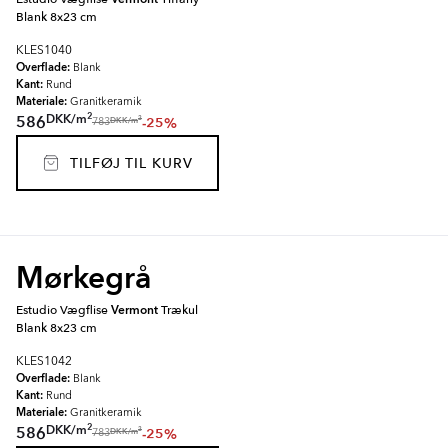
Blank 8x23 cm
KLES1040
Overflade:
Blank
Kant:
Rund
Materiale:
Granitkeramik
2
DKK
/
m
586
-25%
2
DKK
/
m
783
TILFØJ TIL KURV
Mørkegrå
Estudio Vægflise
Vermont
Trækul
Blank 8x23 cm
KLES1042
Overflade:
Blank
Kant:
Rund
Materiale:
Granitkeramik
2
DKK
/
m
586
-25%
2
DKK
/
m
783