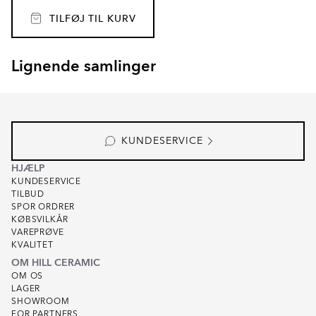
TILFØJ TIL KURV
Lignende samlinger
GARDEN STONE
KIT-KAT
Item
1
of
4
KUNDESERVICE
HJÆLP
KUNDESERVICE
TILBUD
SPOR ORDRER
KØBSVILKÅR
VAREPRØVE
KVALITET
OM HILL CERAMIC
OM OS
LAGER
SHOWROOM
FOR PARTNERS