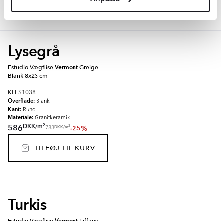
Lysegrå
Estudio Vægflise
Vermont
Greige
Blank 8x23 cm
KLES1038
Overflade:
Blank
Kant:
Rund
Materiale:
Granitkeramik
2
DKK
/
m
586
-25%
2
DKK
/
m
783
TILFØJ TIL KURV
Turkis
Estudio Vægflise
Vermont
Tiffany