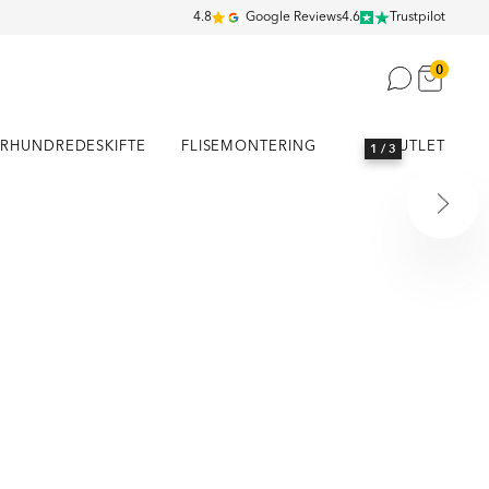
4.8
Google Reviews
4.6
Trustpilot
0
RHUNDREDESKIFTE
FLISEMONTERING
OUTLET
1
/ 3