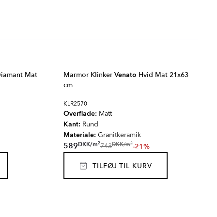
iamant Mat
Marmor Klinker
Venato
Hvid Mat 21x63
cm
KLR2570
Overflade:
Matt
Kant:
Rund
Materiale:
Granitkeramik
2
2
DKK
/
m
DKK
/
m
589
-21%
743
TILFØJ TIL KURV