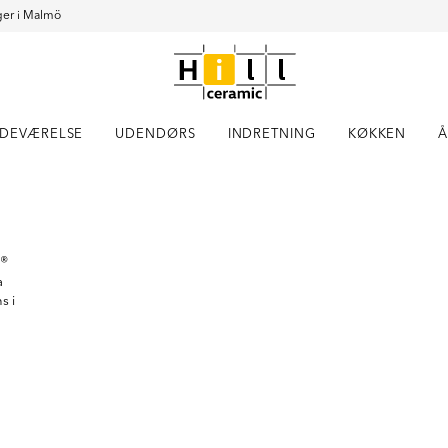
er i Malmö
DEVÆRELSE
UDENDØRS
INDRETNING
KØKKEN
Å
Item
1
of
3
 ®
a
s i