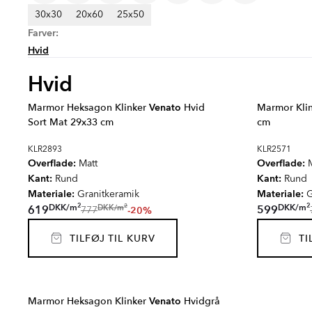
30x30
20x60
25x50
Farver:
Hvid
Hvid
Marmor Heksagon Klinker
Venato
Hvid
Marmor Kli
Sort Mat 29x33 cm
cm
KLR2893
KLR2571
Overflade:
Overflade:
Matt
M
Kant:
Kant:
Rund
Rund
Materiale:
Materiale:
Granitkeramik
G
2
2
2
DKK
/
m
DKK
/
m
DKK
/
m
619
599
-20%
777
TILFØJ TIL KURV
TIL
Marmor Heksagon Klinker
Venato
Hvidgrå