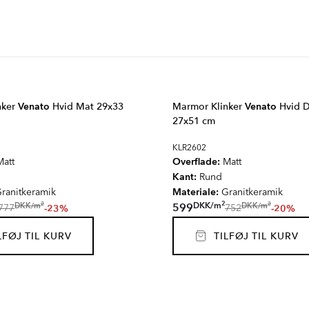
nker
Venato
Hvid Mat 29x33
Marmor Klinker
Venato
Hvid D
27x51 cm
KLR2602
Overflade:
att
Matt
Kant:
Rund
Materiale:
ranitkeramik
Granitkeramik
2
2
2
DKK
/
m
DKK
/
m
DKK
/
m
599
-23%
-20%
777
752
FØJ TIL KURV
TILFØJ TIL KURV