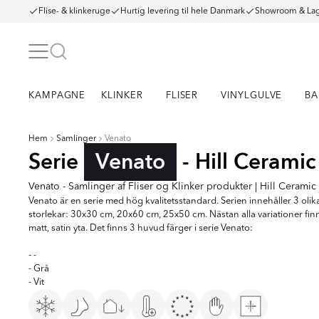
Flise- & klinkeruge
Hurtig levering til hele Danmark
Showroom & Lag
KAMPAGNE
KLINKER
FLISER
VINYLGULVE
BA
Hem
Samlinger
Venato
Serie
Venato
- Hill Ceramic
Venato - Samlinger af Fliser og Klinker produkter | Hill Ceramic
Venato är en serie med hög kvalitetsstandard. Serien innehåller 3 olik
storlekar: 30x30 cm, 20x60 cm, 25x50 cm. Nästan alla variationer finn
matt, satin yta. Det finns 3 huvud färger i serie Venato:
- -
- Grå
- Vit