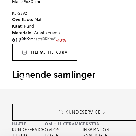
Mat 29x33 cm
KLR2892
Overflade:
Matt
Kant:
Rund
Materiale:
Granitkeramik
2
2
DKK
/
m
DKK
/
m
619
-20%
777
TILFØJ TIL KURV
EMPYRIO
CANT
ROSENDAL
MAR
Lignende samlinger
Serie
Serie
Serie
Serie
KUNDESERVICE
HJÆLP
OM HILL CERAMIC
EKSTRA
KUNDESERVICE
OM OS
INSPIRATION
TILBUD
LAGER
SAMLINGER