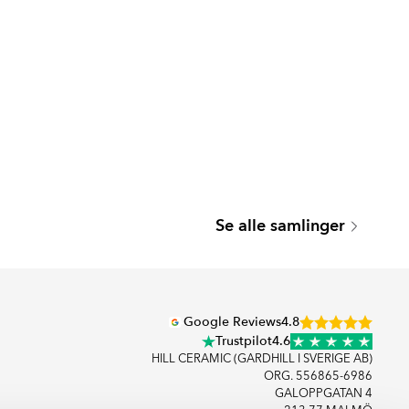
MICHELANGELO
CARRARA
VILALBA
Se alle samlinger
Serie
Serie
Google Reviews
4.8
Trustpilot
4.6
HILL CERAMIC (GARDHILL I SVERIGE AB)
ORG. 556865-6986
GALOPPGATAN 4