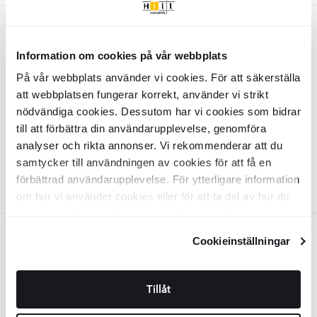
Beige
Information om cookies på vår webbplats
Væglampe
Varme
Beige Mat
På vår webbplats använder vi cookies. För att säkerställa
att webbplatsen fungerar korrekt, använder vi strikt
INTK1509
Overflade:
Matt
nödvändiga cookies. Dessutom har vi cookies som bidrar
Materiale:
Metall, Plast
till att förbättra din användarupplevelse, genomföra
DKK
218
-22%
DKK
279
analyser och rikta annonser. Vi rekommenderar att du
TILFØJ TIL KURV
samtycker till användningen av cookies för att få en
förbättrad användarupplevelse. För ytterligare information
om hur vi använder cookies eller för att ta del av hur du
kan ändra dina inställningar, vänligen se vår
Integritetspolicy
och
Cookiepolicy
.
Sort
Cookieinställningar
Væglampe
Varme
Sort Mat
Tillåt
INTK1512
Overflade:
Matt