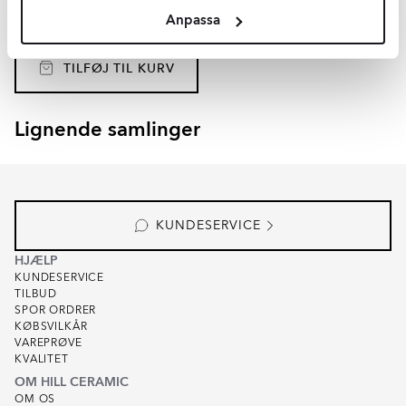
Materiale:
Metall, Plast, Tyg, Jute
Anpassa
DKK
248
-22%
DKK
319
TILFØJ TIL KURV
Lignende samlinger
RENOLIA
HELOR
Item
1
of
7
KUNDESERVICE
HJÆLP
KUNDESERVICE
TILBUD
SPOR ORDRER
KØBSVILKÅR
VAREPRØVE
KVALITET
OM HILL CERAMIC
OM OS