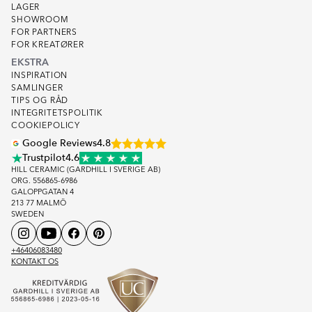
LAGER
SHOWROOM
FOR PARTNERS
FOR KREATØRER
EKSTRA
INSPIRATION
SAMLINGER
TIPS OG RÅD
INTEGRITETSPOLITIK
COOKIEPOLICY
Google Reviews
4.8
Trustpilot
4.6
HILL CERAMIC (GARDHILL I SVERIGE AB)
ORG. 556865-6986
GALOPPGATAN 4
213 77 MALMÖ
SWEDEN
+46406083480
KONTAKT OS