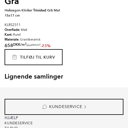
Gra
Heksagon Klinker
Trinidad
Grå Mat
15x17 cm
KLRS2311
Overflade:
Matt
Kant:
Rund
Materiale:
Granitkeramik
2
DKK
/
m
658
-23%
2
DKK
/
m
850
TILFØJ TIL KURV
Lignende samlinger
CARINO
AVENUE
Item
1
of
4
KUNDESERVICE
HJÆLP
KUNDESERVICE