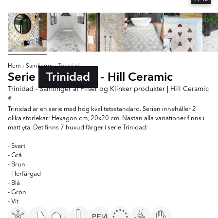
Hem
Samlinger
Trinidad
Serie
Trinidad
- Hill Ceramic
Trinidad - Samlinger af Fliser og Klinker produkter | Hill Ceramic
®
Trinidad är en serie med hög kvalitetsstandard. Serien innehåller 2
olika storlekar: Hexagon cm, 20x20 cm. Nästan alla variationer finns i
matt yta. Det finns 7 huvud färger i serie Trinidad:
- Svart
- Grå
- Brun
- Flerfärgad
- Blå
- Grön
- Vit