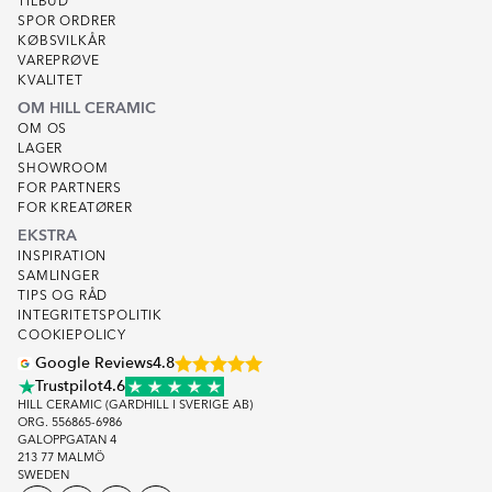
TILBUD
SPOR ORDRER
KØBSVILKÅR
VAREPRØVE
KVALITET
OM HILL CERAMIC
OM OS
LAGER
SHOWROOM
FOR PARTNERS
FOR KREATØRER
EKSTRA
INSPIRATION
SAMLINGER
TIPS OG RÅD
INTEGRITETSPOLITIK
COOKIEPOLICY
Google Reviews
4.8
Trustpilot
4.6
HILL CERAMIC (GARDHILL I SVERIGE AB)
ORG. 556865-6986
GALOPPGATAN 4
213 77 MALMÖ
SWEDEN