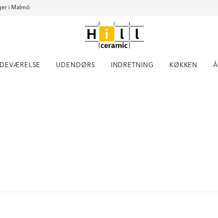
er i Malmö
DEVÆRELSE
UDENDØRS
INDRETNING
KØKKEN
Å
Item
1
of
4