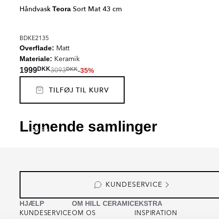
Håndvask
Sort Mat 43 cm
Teora
BDKE2135
Overflade:
Matt
Materiale:
Keramik
DKK
1999
DKK
-35%
3093
TILFØJ TIL KURV
VIBRANTE
ARCO
Lignende samlinger
Serie
Serie
KUNDESERVICE
HJÆLP
OM HILL CERAMIC
EKSTRA
KUNDESERVICE
OM OS
INSPIRATION