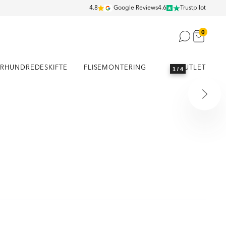
4.8
Google Reviews
4.6
Trustpilot
0
RHUNDREDESKIFTE
FLISEMONTERING
OUTLET
1
/ 4