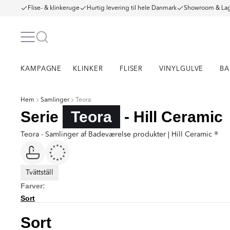
Flise- & klinkeruge
Hurtig levering til hele Danmark
Showroom & Lag
KAMPAGNE
KLINKER
FLISER
VINYLGULVE
BA
Hem
Samlinger
Teora
Serie
Teora
- Hill Ceramic
Teora - Samlinger af Badeværelse produkter | Hill Ceramic ®
Tvättställ
Farver:
Sort
Sort