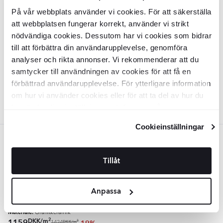
Natucer Vægflise Techno White
Natucer Vægflise Techno Snow
På vår webbplats använder vi cookies. För att säkerställa
Blank-Relief 10x40 cm
Blank-Relief 10x40 cm
att webbplatsen fungerar korrekt, använder vi strikt
KLNT1071
KLNT1072
nödvändiga cookies. Dessutom har vi cookies som bidrar
Overflade:
Overflade:
Blank
Blank
till att förbättra din användarupplevelse, genomföra
Kant:
Kant:
Rak
Rak
Materiale:
Materiale:
analyser och rikta annonser. Vi rekommenderar att du
Granitkeramik
Granitkeramik
2
2
DKK
/
m
DKK
/
m
1159
1159
-19%
-19%
2
2
DKK
/
m
DKK
/
m
1424
1424
samtycker till användningen av cookies för att få en
förbättrad användarupplevelse. För ytterligare information
TILFØJ TIL KURV
TILFØJ TIL KURV
om hur vi använder cookies eller för att ta del av hur du
kan ändra dina inställningar, vänligen se vår
Integritetspolicy
och
Cookiepolicy
.
Cookieinställningar
Grøn
NATUCER
Tillåt
Natucer Vægflise Techno Garden
Blank-Relief 10x40 cm
KLNT1073
Anpassa
Overflade:
Blank
Kant:
Rak
Materiale:
Granitkeramik
2
DKK
/
m
2
DKK
/
m
1424