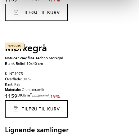
1159
-19%
TILFØJ TIL KURV
Mørkegrå
NATUCER
Natucer Vægflise Techno Mörkgrå
Blank-Relief 10x40 cm
KLNT1075
Overflade:
Blank
Kant:
Rak
Materiale:
Granitkeramik
2
DKK
/
m
1159
-19%
2
DKK
/
m
1424
TILFØJ TIL KURV
Lignende samlinger
OXID
METALCRAFT
Item