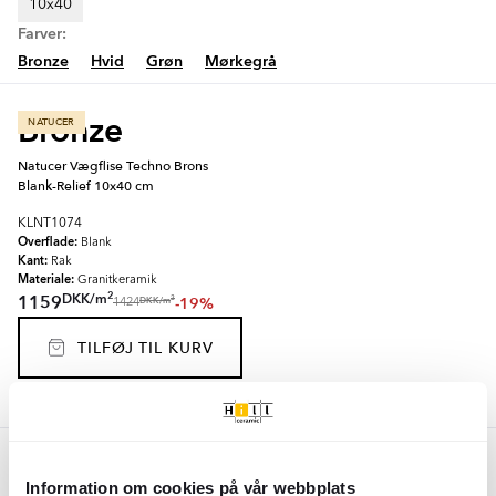
10x40
Farver:
Bronze
Hvid
Grøn
Mørkegrå
Bronze
NATUCER
Natucer Vægflise Techno Brons
Blank-Relief 10x40 cm
KLNT1074
Overflade:
Blank
Kant:
Rak
Materiale:
Granitkeramik
2
DKK
/
m
1159
-19%
2
DKK
/
m
1424
TILFØJ TIL KURV
Hvid
NATUCER
NATUCER
Information om cookies på vår webbplats