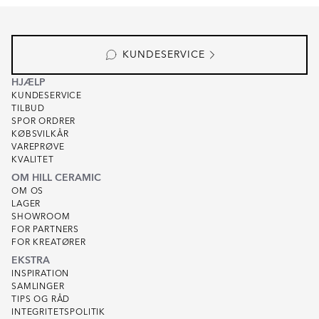
1
of
2
KUNDESERVICE
HJÆLP
KUNDESERVICE
TILBUD
SPOR ORDRER
KØBSVILKÅR
VAREPRØVE
KVALITET
OM HILL CERAMIC
OM OS
LAGER
SHOWROOM
FOR PARTNERS
FOR KREATØRER
EKSTRA
INSPIRATION
SAMLINGER
TIPS OG RÅD
INTEGRITETSPOLITIK