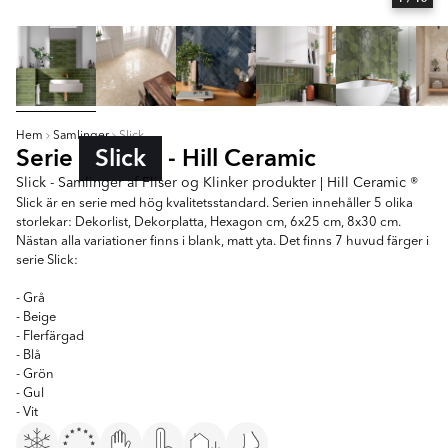
Hem
Samlinger
Slick
Serie
Slick
- Hill Ceramic
Slick - Samlinger af Fliser og Klinker produkter | Hill Ceramic ®
Slick är en serie med hög kvalitetsstandard. Serien innehåller 5 olika
storlekar: Dekorlist, Dekorplatta, Hexagon cm, 6x25 cm, 8x30 cm.
Nästan alla variationer finns i blank, matt yta. Det finns 7 huvud färger i
serie Slick:
- Grå
- Beige
- Flerfärgad
- Blå
- Grön
- Gul
- Vit