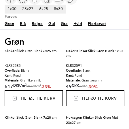
1x30
23x27
6x25
8x30
Farver:
Grøn
Blå
Beige
Gul
Gra
Hvid
Flerfarvet
Grøn
Klinker
Slick
Grøn Blank 6x25 cm
Dekor Klinker
Slick
Grøn Blank 1x30
cm
KLRS2585
KLRS2591
Overflade:
Overflade:
Blank
Blank
Kant:
Kant:
Rund
Rund
Materiale:
Materiale:
Granitkeramik
Granitkeramik
2
DKK
/
m
DKK
617
49
-23%
-30%
2
DKK
/
m
DKK
797
70
TILFØJ TIL KURV
TILFØJ TIL KURV
Klinker
Slick
Grøn Blank 7x28 cm
Heksagon Klinker
Slick
Grøn Mat
23x27 cm