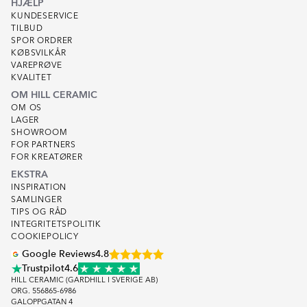
HJÆLP
KUNDESERVICE
TILBUD
SPOR ORDRER
KØBSVILKÅR
VAREPRØVE
KVALITET
OM HILL CERAMIC
OM OS
LAGER
SHOWROOM
FOR PARTNERS
FOR KREATØRER
EKSTRA
INSPIRATION
SAMLINGER
TIPS OG RÅD
INTEGRITETSPOLITIK
COOKIEPOLICY
Google Reviews
4.8
Trustpilot
4.6
HILL CERAMIC (GARDHILL I SVERIGE AB)
ORG. 556865-6986
GALOPPGATAN 4