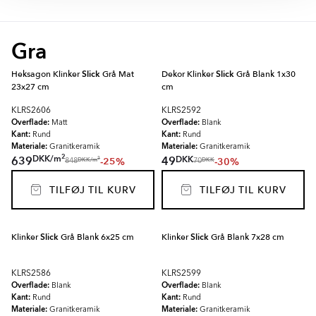
Gra
Heksagon Klinker
Slick
Grå Mat
Dekor Klinker
Slick
Grå Blank 1x30
23x27 cm
cm
KLRS2606
KLRS2592
Overflade:
Overflade:
Matt
Blank
Kant:
Kant:
Rund
Rund
Materiale:
Materiale:
Granitkeramik
Granitkeramik
2
DKK
/
m
DKK
639
49
-25%
-30%
2
DKK
/
m
DKK
848
70
TILFØJ TIL KURV
TILFØJ TIL KURV
Klinker
Slick
Grå Blank 6x25 cm
Klinker
Slick
Grå Blank 7x28 cm
KLRS2586
KLRS2599
Overflade:
Overflade:
Blank
Blank
Kant:
Kant:
Rund
Rund
Materiale:
Materiale:
Granitkeramik
Granitkeramik