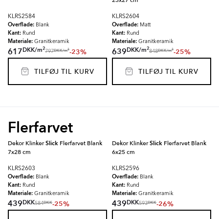
23x27 cm
KLRS2584
KLRS2604
Overflade:
Overflade:
Blank
Matt
Kant:
Kant:
Rund
Rund
Materiale:
Materiale:
Granitkeramik
Granitkeramik
2
2
DKK
/
m
DKK
/
m
617
639
-23%
-25%
2
2
DKK
/
m
DKK
/
m
797
848
TILFØJ TIL KURV
TILFØJ TIL KURV
Flerfarvet
Dekor Klinker
Slick
Flerfarvet Blank
Dekor Klinker
Slick
Flerfarvet Blank
7x28 cm
6x25 cm
KLRS2603
KLRS2596
Overflade:
Overflade:
Blank
Blank
Kant:
Kant:
Rund
Rund
Materiale:
Materiale:
Granitkeramik
Granitkeramik
DKK
DKK
439
439
-25%
-26%
DKK
DKK
584
593