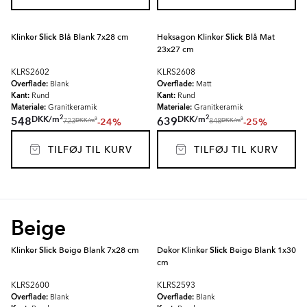
Klinker
Slick
Blå Blank 7x28 cm
Heksagon Klinker
Slick
Blå Mat
23x27 cm
KLRS2602
KLRS2608
Overflade:
Overflade:
Blank
Matt
Kant:
Kant:
Rund
Rund
Materiale:
Materiale:
Granitkeramik
Granitkeramik
2
2
DKK
/
m
DKK
/
m
548
639
-24%
-25%
2
2
DKK
/
m
DKK
/
m
723
848
TILFØJ TIL KURV
TILFØJ TIL KURV
Beige
Klinker
Slick
Beige Blank 7x28 cm
Dekor Klinker
Slick
Beige Blank 1x30
cm
KLRS2600
KLRS2593
Overflade:
Overflade:
Blank
Blank