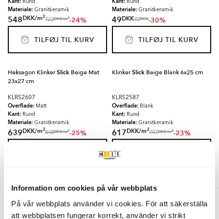
Kant:
Kant:
Rund
Rund
Materiale:
Materiale:
Granitkeramik
Granitkeramik
2
DKK
/
m
DKK
548
49
-24%
-30%
2
DKK
/
m
DKK
723
70
TILFØJ TIL KURV
TILFØJ TIL KURV
Heksagon Klinker
Slick
Beige Mat
Klinker
Slick
Beige Blank 6x25 cm
23x27 cm
KLRS2607
KLRS2587
Overflade:
Overflade:
Matt
Blank
Kant:
Kant:
Rund
Rund
Materiale:
Materiale:
Granitkeramik
Granitkeramik
2
2
DKK
/
m
DKK
/
m
639
617
-25%
-23%
2
2
DKK
/
m
DKK
/
m
848
797
TILFØJ TIL KURV
TILFØJ TIL KURV
Information om cookies på vår webbplats
Gul
På vår webbplats använder vi cookies. För att säkerställa
att webbplatsen fungerar korrekt, använder vi strikt