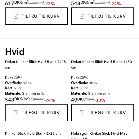
2
2
DKK
/
m
DKK
/
m
617
548
-23%
-24%
2
2
DKK
/
m
DKK
/
m
797
723
TILFØJ TIL KURV
TILFØJ TIL KURV
Hvid
Dekor Klinker
Slick
Hvid Blank 7x28
Dekor Klinker
Slick
Hvid Blank 1x30
cm
cm
KLRS2597
KLRS2590
Overflade:
Overflade:
Blank
Blank
Kant:
Kant:
Rund
Rund
Materiale:
Materiale:
Granitkeramik
Granitkeramik
2
DKK
/
m
DKK
548
49
-24%
-30%
2
DKK
/
m
DKK
723
70
TILFØJ TIL KURV
TILFØJ TIL KURV
Klinker
Slick
Hvid Blank 6x25 cm
Heksagon Klinker
Slick
Hvid Mat