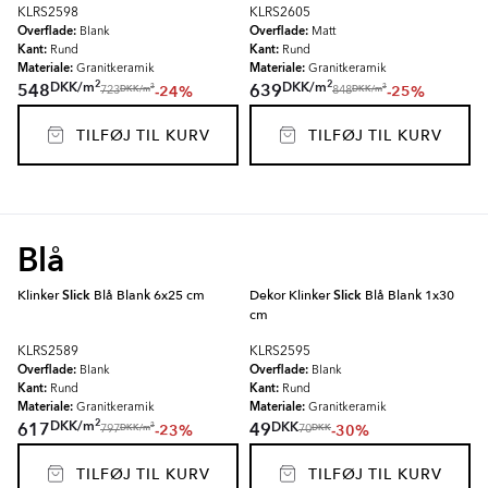
KLRS2598
KLRS2605
Overflade:
Overflade:
Blank
Matt
Kant:
Kant:
Rund
Rund
Materiale:
Materiale:
Granitkeramik
Granitkeramik
2
2
DKK
/
m
DKK
/
m
548
639
-24%
-25%
2
2
DKK
/
m
DKK
/
m
723
848
TILFØJ TIL KURV
TILFØJ TIL KURV
Blå
Klinker
Slick
Blå Blank 6x25 cm
Dekor Klinker
Slick
Blå Blank 1x30
cm
KLRS2589
KLRS2595
Overflade:
Overflade:
Blank
Blank
Kant:
Kant:
Rund
Rund
Materiale:
Materiale:
Granitkeramik
Granitkeramik
2
DKK
/
m
DKK
617
49
-23%
-30%
2
DKK
/
m
DKK
797
70
TILFØJ TIL KURV
TILFØJ TIL KURV