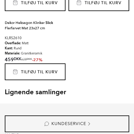
TILFØJ TIL KURV
TILFØJ TIL KURV
Dekor Heksagon Klinker
Slick
Flerfarvet Mat 23x27 cm
KLRS2610
Overflade:
Matt
Kant:
Rund
Materiale:
Granitkeramik
DKK
459
-27%
DKK
628
TILFØJ TIL KURV
Lignende samlinger
SEKEL
RAINBOW
Item
1
of
8
KUNDESERVICE