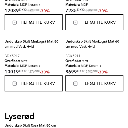
Matt
Matt
Materiale:
Materiale:
MDF, Keramik
MDF
DKK
DKK
12089
7235
-30%
-30%
DKK
DKK
17227
10309
TILFØJ TIL KURV
TILFØJ TIL KURV
Underskab
Skift
Mørkegrå Mat 80
Underskab
Skift
Mørkegrå Mat 60
cm med Vask Hvid
cm med Vask Hvid
BDK5917
BDK5911
Overflade:
Overflade:
Matt
Matt
Materiale:
Materiale:
MDF, Keramik
MDF, Keramik
DKK
DKK
10019
8699
-30%
-30%
DKK
DKK
14276
12402
TILFØJ TIL KURV
TILFØJ TIL KURV
Lyserød
Underskab
Skift
Rosa Mat 80 cm