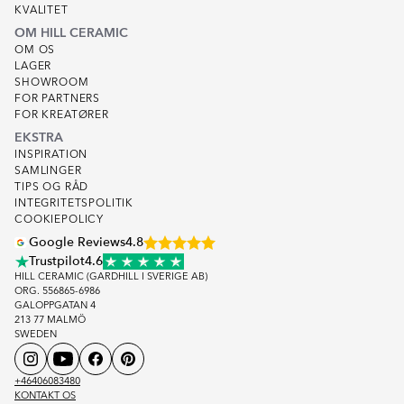
KVALITET
OM HILL CERAMIC
OM OS
LAGER
SHOWROOM
FOR PARTNERS
FOR KREATØRER
EKSTRA
INSPIRATION
SAMLINGER
TIPS OG RÅD
INTEGRITETSPOLITIK
COOKIEPOLICY
Google Reviews
4.8
Trustpilot
4.6
HILL CERAMIC (GARDHILL I SVERIGE AB)
ORG. 556865-6986
GALOPPGATAN 4
213 77 MALMÖ
SWEDEN
+46406083480
KONTAKT OS