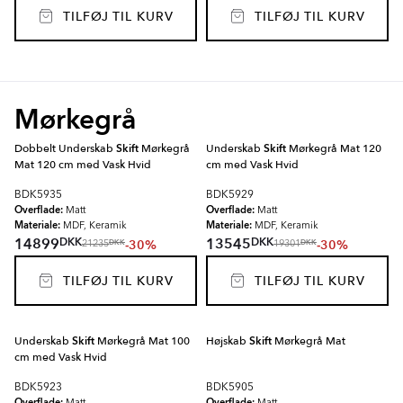
TILFØJ TIL KURV
TILFØJ TIL KURV
Mørkegrå
Dobbelt Underskab
Skift
Mørkegrå
Underskab
Skift
Mørkegrå Mat 120
Mat 120 cm med Vask Hvid
cm med Vask Hvid
BDK5935
BDK5929
Overflade:
Overflade:
Matt
Matt
Materiale:
Materiale:
MDF, Keramik
MDF, Keramik
DKK
DKK
14899
13545
-30%
-30%
DKK
DKK
21235
19301
TILFØJ TIL KURV
TILFØJ TIL KURV
Underskab
Skift
Mørkegrå Mat 100
Højskab
Skift
Mørkegrå Mat
cm med Vask Hvid
BDK5923
BDK5905
Overflade:
Overflade: