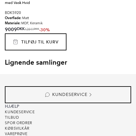
med Vask Hvid
BDK5920
Overflade:
Matt
Materiale:
MDF, Keramik
DKK
9009
-30%
DKK
12841
TILFØJ TIL KURV
Lignende samlinger
EKSKÄR TOPS
OMNI
Item
1
of
6
KUNDESERVICE
HJÆLP
KUNDESERVICE
TILBUD
SPOR ORDRER
KØBSVILKÅR
VAREPRØVE