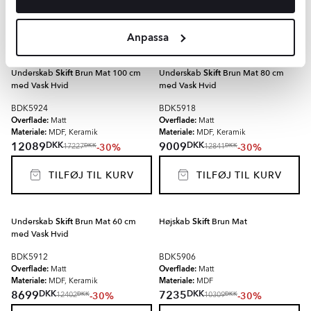
TILFØJ TIL KURV
TILFØJ TIL KURV
Anpassa
Underskab
Skift
Brun Mat 100 cm
Underskab
Skift
Brun Mat 80 cm
med Vask Hvid
med Vask Hvid
BDK5924
BDK5918
Overflade:
Overflade:
Matt
Matt
Materiale:
Materiale:
MDF, Keramik
MDF, Keramik
DKK
DKK
12089
9009
-30%
-30%
DKK
DKK
17227
12841
TILFØJ TIL KURV
TILFØJ TIL KURV
Underskab
Skift
Brun Mat 60 cm
Højskab
Skift
Brun Mat
med Vask Hvid
BDK5912
BDK5906
Overflade:
Overflade:
Matt
Matt
Materiale:
Materiale:
MDF, Keramik
MDF
DKK
DKK
8699
7235
-30%
-30%
DKK
DKK
12402
10309