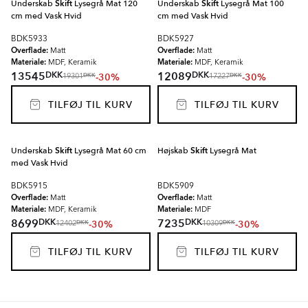
Underskab
Skift
Lysegrå Mat 120
Underskab
Skift
Lysegrå Mat 100
cm med Vask Hvid
cm med Vask Hvid
BDK5933
BDK5927
Overflade:
Overflade:
Matt
Matt
Materiale:
Materiale:
MDF, Keramik
MDF, Keramik
DKK
DKK
13545
12089
-30%
-30%
DKK
DKK
19301
17227
TILFØJ TIL KURV
TILFØJ TIL KURV
Underskab
Skift
Lysegrå Mat 60 cm
Højskab
Skift
Lysegrå Mat
med Vask Hvid
BDK5915
BDK5909
Overflade:
Overflade:
Matt
Matt
Materiale:
Materiale:
MDF, Keramik
MDF
DKK
DKK
8699
7235
-30%
-30%
DKK
DKK
12402
10309
TILFØJ TIL KURV
TILFØJ TIL KURV