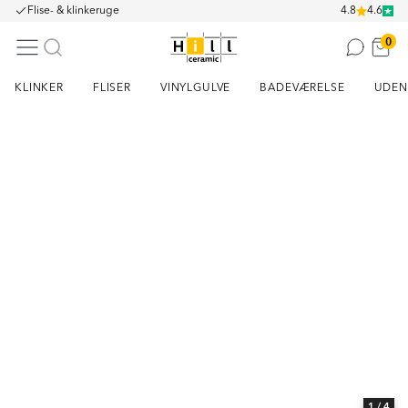
Flise- & klinkeruge
4.8
4.6
0
KLINKER
FLISER
VINYLGULVE
BADEVÆRELSE
UDEN
Item
1
of
4
1
/ 4