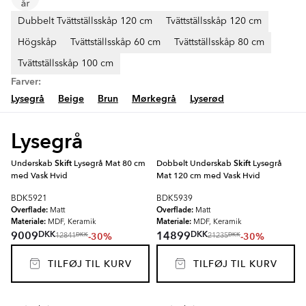
Dubbelt Tvättställsskåp 120 cm
Tvättställsskåp 120 cm
Högskåp
Tvättställsskåp 60 cm
Tvättställsskåp 80 cm
Tvättställsskåp 100 cm
Farver:
Lysegrå
Beige
Brun
Mørkegrå
Lyserød
Lysegrå
Underskab
Skift
Lysegrå Mat 80 cm
Dobbelt Underskab
Skift
Lysegrå
med Vask Hvid
Mat 120 cm med Vask Hvid
BDK5921
BDK5939
Overflade:
Overflade:
Matt
Matt
Materiale:
Materiale:
MDF, Keramik
MDF, Keramik
DKK
DKK
9009
14899
-30%
-30%
DKK
DKK
12841
21235
TILFØJ TIL KURV
TILFØJ TIL KURV