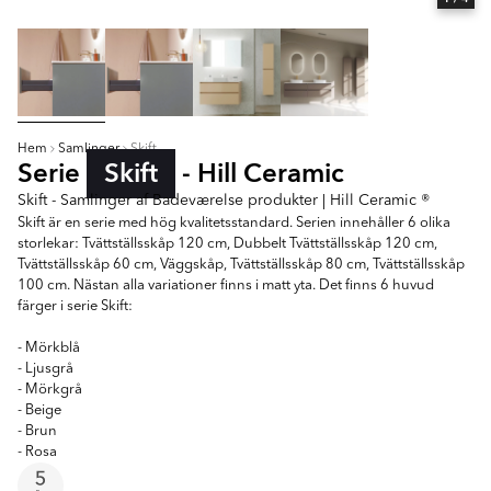
Hem
Samlinger
Skift
Serie
Skift
- Hill Ceramic
Skift - Samlinger af Badeværelse produkter | Hill Ceramic ®
Skift är en serie med hög kvalitetsstandard. Serien innehåller 6 olika
storlekar: Tvättställsskåp 120 cm, Dubbelt Tvättställsskåp 120 cm,
Tvättställsskåp 60 cm, Väggskåp, Tvättställsskåp 80 cm, Tvättställsskåp
100 cm. Nästan alla variationer finns i matt yta. Det finns 6 huvud
färger i serie Skift:
- Mörkblå
- Ljusgrå
- Mörkgrå
- Beige
- Brun
- Rosa