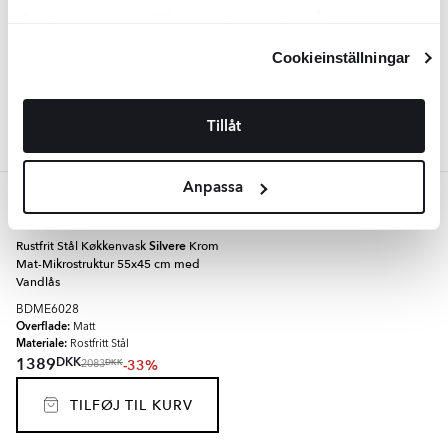
BDME6030
kan ändra dina inställningar, vänligen se vår
Overflade:
Matt
Materiale:
Rostfritt Stål
Integritetspolicy
och
Cookiepolicy
.
DKK
1727
Cookieinställningar
-33%
DKK
2583
TILFØJ TIL KURV
Tillåt
Anpassa
Krom
Rustfrit Stål Køkkenvask
Silvere
Krom
Mat-Mikrostruktur 55x45 cm med
Vandlås
BDME6028
Overflade:
Matt
Materiale:
Rostfritt Stål
DKK
1389
-33%
DKK
2083
TILFØJ TIL KURV