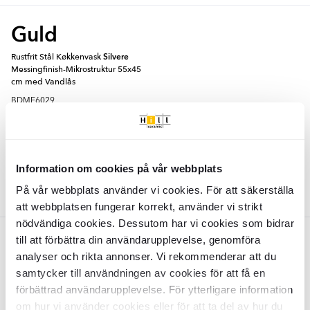
Guld
Rustfrit Stål Køkkenvask
Silvere
Messingfinish-Mikrostruktur 55x45
cm med Vandlås
BDME6029
Overflade:
Matt
Materiale:
Rostfritt Stål
DKK
1727
-33%
DKK
2583
TILFØJ TIL KURV
Information om cookies på vår webbplats
På vår webbplats använder vi cookies. För att säkerställa
att webbplatsen fungerar korrekt, använder vi strikt
nödvändiga cookies. Dessutom har vi cookies som bidrar
Mørkegrå
till att förbättra din användarupplevelse, genomföra
OUTLET
analyser och rikta annonser. Vi rekommenderar att du
Rustfrit Stål Køkkenvask
Silvere
samtycker till användningen av cookies för att få en
Grafit Mat-Mikrostruktur 55x45 cm
förbättrad användarupplevelse. För ytterligare information
med Vandlås
om hur vi använder cookies eller för att ta del av hur du