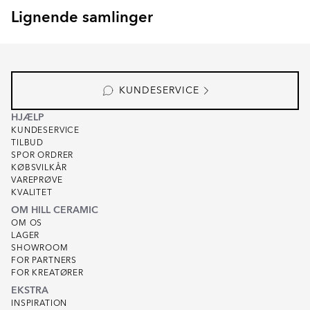
Lignende samlinger
ORVIANE
Item
1
of
1
KUNDESERVICE
HJÆLP
KUNDESERVICE
TILBUD
SPOR ORDRER
KØBSVILKÅR
VAREPRØVE
KVALITET
OM HILL CERAMIC
OM OS
LAGER
SHOWROOM
FOR PARTNERS
FOR KREATØRER
EKSTRA
INSPIRATION