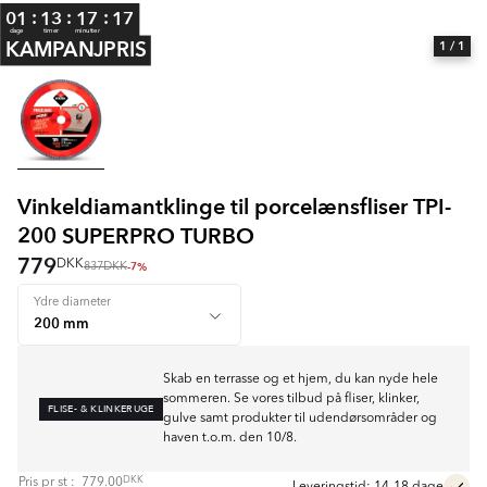
:
:
:
01
13
17
17
dage
timer
minutter
KAMPANJPRIS
1
/ 1
Vinkeldiamantklinge til porcelænsfliser TPI-
200 SUPERPRO TURBO
779
DKK
-7%
837
DKK
Ydre diameter
Skab en terrasse og et hjem, du kan nyde hele
sommeren. Se vores tilbud på fliser, klinker,
FLISE- & KLINKERUGE
gulve samt produkter til udendørsområder og
haven t.o.m. den 10/8.
DKK
Pris pr
st
:
779.00