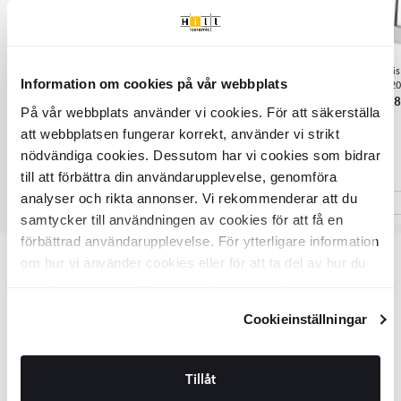
Rengøringsblok til
Rengøringsblok-N til at
Elektri
Information om cookies på vår webbplats
vedligeholdelse af
forbedre diamantklinger til
20
11
diamantklinge
skæring af porcelænsfliser og
På vår webbplats använder vi cookies. För att säkerställa
127
DKK
DKK
store diametersklinger
127
239
DKK
DKK
239
att webbplatsen fungerar korrekt, använder vi strikt
nödvändiga cookies. Dessutom har vi cookies som bidrar
till att förbättra din användarupplevelse, genomföra
analyser och rikta annonser. Vi rekommenderar att du
samtycker till användningen av cookies för att få en
Item
förbättrad användarupplevelse. För ytterligare information
1
om hur vi använder cookies eller för att ta del av hur du
of
Varenummer: VKR9153
kan ändra dina inställningar, vänligen se vår
3
Integritetspolicy
och
Cookiepolicy
.
Cookieinställningar
Vigtigste info
Tillåt
SKU:
VKR9153
Produktstatus:
Beställningsvara