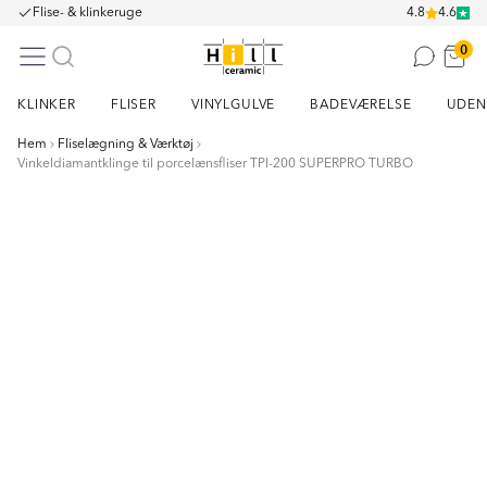
Flise- & klinkeruge
4.8
4.6
0
KLINKER
FLISER
VINYLGULVE
BADEVÆRELSE
UDEN
Hem
Fliselægning & Værktøj
Vinkeldiamantklinge til porcelænsfliser TPI-200 SUPERPRO TURBO
Item
1
of
1