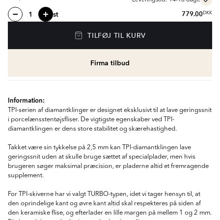
Leveringstid: 14-18 dage
st
779.00
DKK
TILFØJ TIL KURV
Firma tilbud
Information:
TPI-serien af diamantklinger er designet eksklusivt til at lave geringssnit
i porcelænsstentøjsfliser. De vigtigste egenskaber ved TPI-
diamantklingen er dens store stabilitet og skærehastighed.
Takket være sin tykkelse på 2,5 mm kan TPI-diamantklingen lave
geringssnit uden at skulle bruge sættet af specialplader, men hvis
brugeren søger maksimal præcision, er pladerne altid et fremragende
supplement.
For TPI-skiverne har vi valgt TURBO-typen, idet vi tager hensyn til, at
den oprindelige kant og øvre kant altid skal respekteres på siden af
den keramiske flise, og efterlader en lille margen på mellem 1 og 2 mm.