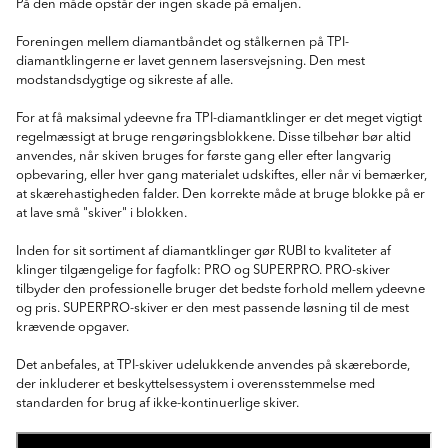
På den måde opstår der ingen skade på emaljen.
Foreningen mellem diamantbåndet og stålkernen på TPI-
diamantklingerne er lavet gennem lasersvejsning. Den mest
modstandsdygtige og sikreste af alle.
For at få maksimal ydeevne fra TPI-diamantklinger er det meget vigtigt
regelmæssigt at bruge rengøringsblokkene. Disse tilbehør bør altid
anvendes, når skiven bruges for første gang eller efter langvarig
opbevaring, eller hver gang materialet udskiftes, eller når vi bemærker,
at skærehastigheden falder. Den korrekte måde at bruge blokke på er
at lave små "skiver" i blokken.
Inden for sit sortiment af diamantklinger gør RUBI to kvaliteter af
klinger tilgængelige for fagfolk: PRO og SUPERPRO. PRO-skiver
tilbyder den professionelle bruger det bedste forhold mellem ydeevne
og pris. SUPERPRO-skiver er den mest passende løsning til de mest
krævende opgaver.
Det anbefales, at TPI-skiver udelukkende anvendes på skæreborde,
der inkluderer et beskyttelsessystem i overensstemmelse med
standarden for brug af ikke-kontinuerlige skiver.