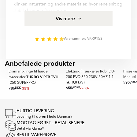
Item
klinker, natursten og andre materialer, hvor rene snit og
1
stabil skæring efterspørges.
of
Egenskaber og anvendelsesområde kan variere mellem
Vis mere
6
forskellige modeller og materialetyper. Mere
information og produktspecifikationer for
Vinkeldiamantklinge til porcelænsfliser TPI-200
Varenummer: VKR9153
SUPERPRO TURBO finder I i beskrivelsesfeltet på denne
side.
Anbefalede produkter
PRO
Diamantklinge til hårde
Elektrisk Fliseskærer Rubi DU-
Flisesk
TURBO VIPER TVH
Hz
200 EVO 850 230V-50HZ 1,1
Manuel
materialer
5907
DK
hk (0,8 kW)
-250 SUPERPRO
6556
DKK
-28%
786
DKK
-35%
Item
1
of
HURTIG LEVERING
16
Levering til døren i hele Danmark
MODTAG FØRST - BETAL SENERE
Betal via Klarna®
BESTIL VAREPRØVE