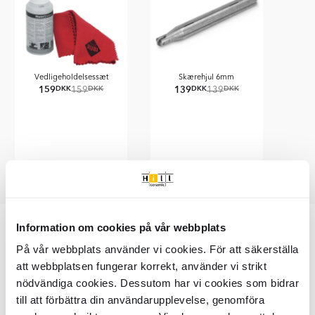
Vedligeholdelsessæt
Skærehjul 6mm
159
139
DKK
DKK
DKK
DKK
159
139
Item
1
Information om cookies på vår webbplats
of
Varenummer: VKR9001
2
På vår webbplats använder vi cookies. För att säkerställa
att webbplatsen fungerar korrekt, använder vi strikt
nödvändiga cookies. Dessutom har vi cookies som bidrar
Vigtigste info
till att förbättra din användarupplevelse, genomföra