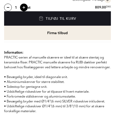
Leveringstid: 1-3 dage
st
809.00
DKK
TILFØJ TIL KURV
Firma tilbud
Information:
PRACTIC-serien af manuelle skærere er ideel til at skære stentøj og
keramiske fliser. PRACTIC manuelle skærere fra RUBI dækker perfekt
behovet hos fliselæggeren ved lettere arbejde og mindre renoveringer.
• Bevægelig bryder, ideel til diagonale snit.
• Aluminiumskenner for større stabilitet.
• Sidestop for gentagne snit.
• Udskiftelige ridseskiver for at tilpasse til hvert materiale.
• Forkromede stålskenner og aluminiumsstøtte.
• Bevægelig bryder med Ø1/4"(6 mm) SILVER ridseskive inkluderet.
• Udskiftelige ridseskiver Ø1/4"(6 mm) til 3/8"(10 mm) for at skære
forskellige materialer.