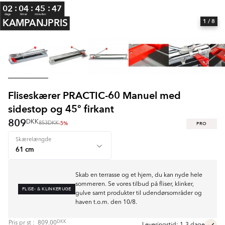
:
:
:
02
04
45
47
dage
timer
minutter
KAMPANJPRIS
1
/ 8
Fliseskærer PRACTIC-60 Manuel med
sidestop og 45º firkant
809
DKK
-5%
PRO
853
DKK
Skærelængde
Skab en terrasse og et hjem, du kan nyde hele
sommeren. Se vores tilbud på fliser, klinker,
FLISE- & KLINKERUGE
gulve samt produkter til udendørsområder og
haven t.o.m. den 10/8.
DKK
Pris pr
st
:
809.00