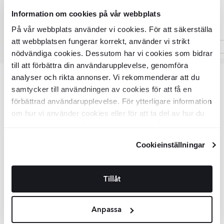
239
DKK
DKK
239
Information om cookies på vår webbplats
På vår webbplats använder vi cookies. För att säkerställa
att webbplatsen fungerar korrekt, använder vi strikt
nödvändiga cookies. Dessutom har vi cookies som bidrar
Item
till att förbättra din användarupplevelse, genomföra
1
analyser och rikta annonser. Vi rekommenderar att du
of
Varenummer: VKR9165
samtycker till användningen av cookies för att få en
3
förbättrad användarupplevelse. För ytterligare information
om hur vi använder cookies eller för att ta del av hur du
Vigtigste info
kan ändra dina inställningar, vänligen se vår
Integritetspolicy
och
Cookiepolicy
.
Cookieinställningar
SKU:
VKR9165
Produktstatus:
Beställningsvara
14 dage (kunde betaler 20% af
Returneringsbetingelser:
ordreværdi)
Tillåt
Samlinger:
TURBO VIPER TVH
Ydre diameter:
300 mm
Segmenthøjde (klinge):
10 mm
Anpassa
Vandtilsluttet:
Ja
Garanti:
3 år