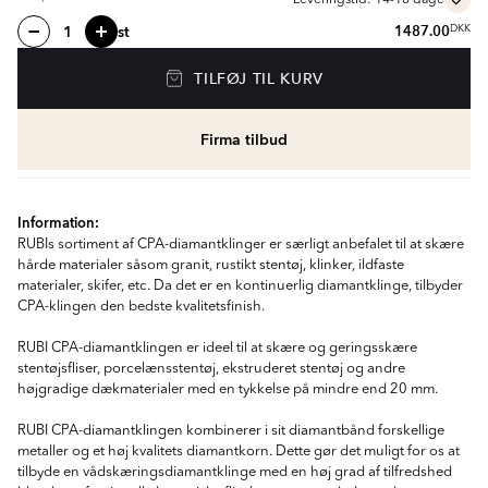
Leveringstid: 14-18 dage
st
1487.00
DKK
TILFØJ TIL KURV
Firma tilbud
Information:
RUBIs sortiment af CPA-diamantklinger er særligt anbefalet til at skære
hårde materialer såsom granit, rustikt stentøj, klinker, ildfaste
materialer, skifer, etc. Da det er en kontinuerlig diamantklinge, tilbyder
CPA-klingen den bedste kvalitetsfinish.
RUBI CPA-diamantklingen er ideel til at skære og geringsskære
stentøjsfliser, porcelænsstentøj, ekstruderet stentøj og andre
højgradige dækmaterialer med en tykkelse på mindre end 20 mm.
RUBI CPA-diamantklingen kombinerer i sit diamantbånd forskellige
metaller og et høj kvalitets diamantkorn. Dette gør det muligt for os at
tilbyde en vådskæringsdiamantklinge med en høj grad af tilfredshed