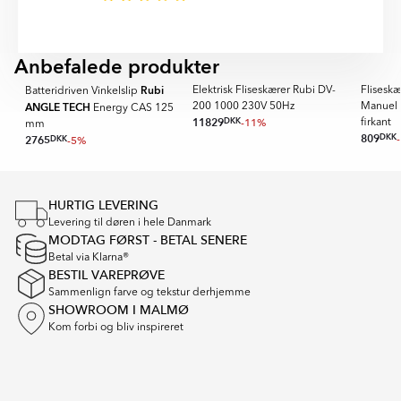
300 SUPERPRO finder I i beskrivelsesfeltet på denne
side.
Anbefalede produkter
SUPERPRO
PRO
Rubi
Elektrisk Fliseskærer Rubi DV-
Flisesk
Batteridriven Vinkelslip
ANGLE TECH
200 1000 230V 50Hz
Manuel 
Energy CAS 125
11829
DKK
-11%
firkant
mm
809
DKK
2765
DKK
-5%
Item
1
of
HURTIG LEVERING
16
Levering til døren i hele Danmark
MODTAG FØRST - BETAL SENERE
Betal via Klarna®
BESTIL VAREPRØVE
Sammenlign farve og tekstur derhjemme
SHOWROOM I MALMØ
Kom forbi og bliv inspireret