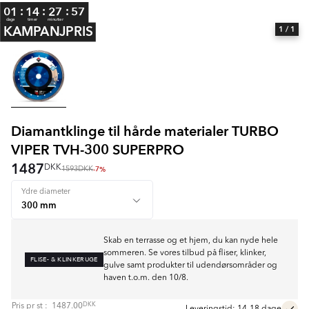
:
:
:
01
14
27
56
dage
timer
minutter
KAMPANJPRIS
1
/ 1
Diamantklinge til hårde materialer TURBO
VIPER TVH-300 SUPERPRO
1487
DKK
-7%
1593
DKK
Ydre diameter
Skab en terrasse og et hjem, du kan nyde hele
sommeren. Se vores tilbud på fliser, klinker,
FLISE- & KLINKERUGE
gulve samt produkter til udendørsområder og
haven t.o.m. den 10/8.
DKK
Pris pr
st
:
1487.00