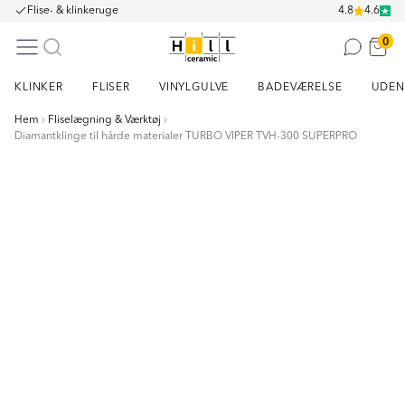
Flise- & klinkeruge
4.8
4.6
0
KLINKER
FLISER
VINYLGULVE
BADEVÆRELSE
UDEN
Hem
Fliselægning & Værktøj
Diamantklinge til hårde materialer TURBO VIPER TVH-300 SUPERPRO
Item
1
of
1