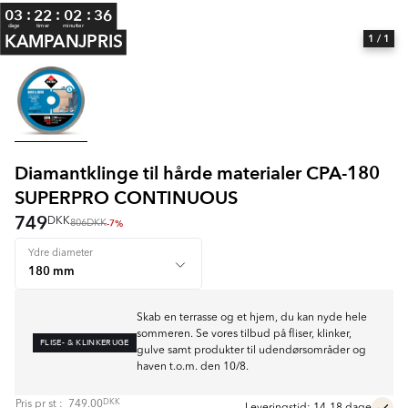
:
:
:
03
22
02
36
dage
timer
minutter
KAMPANJPRIS
1
/ 1
Diamantklinge til hårde materialer CPA-180
SUPERPRO CONTINUOUS
749
DKK
-7%
806
DKK
Ydre diameter
Skab en terrasse og et hjem, du kan nyde hele
sommeren. Se vores tilbud på fliser, klinker,
FLISE- & KLINKERUGE
gulve samt produkter til udendørsområder og
haven t.o.m. den 10/8.
DKK
Pris pr
st
:
749.00