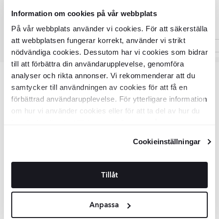
239
DKK
DKK
239
Information om cookies på vår webbplats
På vår webbplats använder vi cookies. För att säkerställa
att webbplatsen fungerar korrekt, använder vi strikt
nödvändiga cookies. Dessutom har vi cookies som bidrar
Item
till att förbättra din användarupplevelse, genomföra
1
analyser och rikta annonser. Vi rekommenderar att du
of
Varenummer: VKR9161
samtycker till användningen av cookies för att få en
3
förbättrad användarupplevelse. För ytterligare information
om hur vi använder cookies eller för att ta del av hur du
Vigtigste info
kan ändra dina inställningar, vänligen se vår
Integritetspolicy
och
Cookiepolicy
.
Cookieinställningar
SKU:
VKR9161
Produktstatus:
Beställningsvara
14 dage (kunde betaler 20% af
Returneringsbetingelser:
ordreværdi)
Tillåt
Samlinger:
CPA SUPERPRO CONTINUOUS
Ydre diameter:
180 mm
Segmenthøjde (klinge):
8 mm
Anpassa
Vandtilsluttet:
Ja
Garanti:
3 år