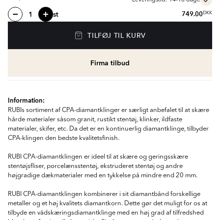
Leveringstid: 14-18 dage
st
749.00
DKK
TILFØJ TIL KURV
Firma tilbud
Information:
RUBIs sortiment af CPA-diamantklinger er særligt anbefalet til at skære
hårde materialer såsom granit, rustikt stentøj, klinker, ildfaste
materialer, skifer, etc. Da det er en kontinuerlig diamantklinge, tilbyder
CPA-klingen den bedste kvalitetsfinish.
RUBI CPA-diamantklingen er ideel til at skære og geringsskære
stentøjsfliser, porcelænsstentøj, ekstruderet stentøj og andre
højgradige dækmaterialer med en tykkelse på mindre end 20 mm.
RUBI CPA-diamantklingen kombinerer i sit diamantbånd forskellige
metaller og et høj kvalitets diamantkorn. Dette gør det muligt for os at
tilbyde en vådskæringsdiamantklinge med en høj grad af tilfredshed