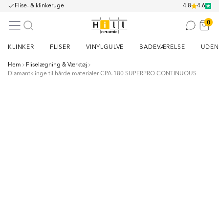
Flise- & klinkeruge
4.8
4.6
0
KLINKER
FLISER
VINYLGULVE
BADEVÆRELSE
UDEN
Hem
Fliselægning & Værktøj
Diamantklinge til hårde materialer CPA-180 SUPERPRO CONTINUOUS
Item
1
of
1