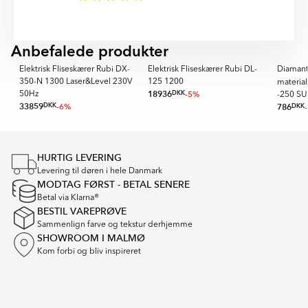
CONTINUOUS finder I i beskrivelsesfeltet på denne
side.
Anbefalede produkter
PREMIUM
Elektrisk Fliseskærer Rubi DX-
Elektrisk Fliseskærer Rubi DL-
Diamantk
350-N 1300 Laser&Level 230V
125 1200
materia
18936
DKK
-5%
50Hz
-250 S
33859
DKK
-6%
786
DKK
Item
1
of
HURTIG LEVERING
16
Levering til døren i hele Danmark
MODTAG FØRST - BETAL SENERE
Betal via Klarna®
BESTIL VAREPRØVE
Sammenlign farve og tekstur derhjemme
SHOWROOM I MALMØ
Kom forbi og bliv inspireret