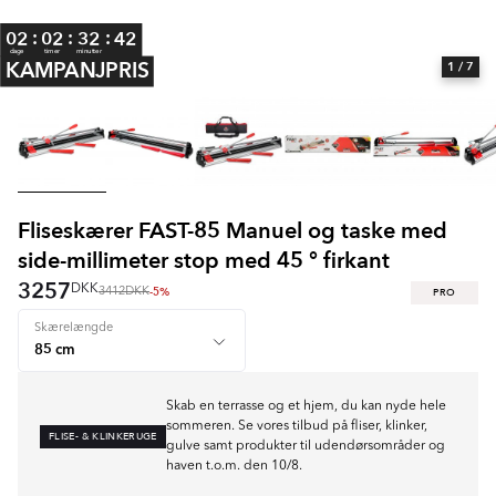
:
:
:
02
02
32
42
dage
timer
minutter
KAMPANJPRIS
1
/ 7
Fliseskærer FAST-85 Manuel og taske med
side-millimeter stop med 45 ° firkant
3257
DKK
-5%
PRO
3412
DKK
Skærelængde
Skab en terrasse og et hjem, du kan nyde hele
sommeren. Se vores tilbud på fliser, klinker,
FLISE- & KLINKERUGE
gulve samt produkter til udendørsområder og
haven t.o.m. den 10/8.