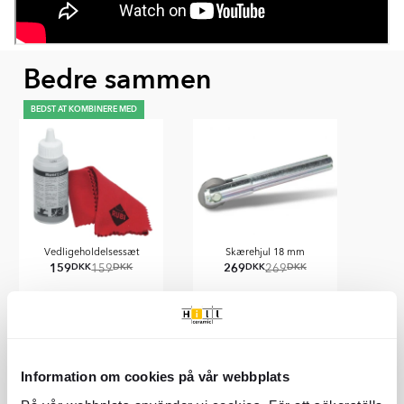
Bedre sammen
BEDST AT KOMBINERE MED
Vedligeholdelsessæt
Skærehjul 18 mm
159
269
DKK
DKK
DKK
DKK
159
269
Information om cookies på vår webbplats