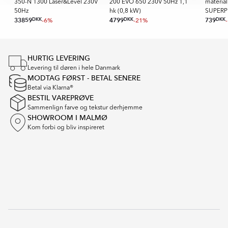
H
350-N 1300 Laser&Level 230V
200 EVO 650 230V 50Hz 1,1
materia
50Hz
hk (0,8 kW)
SUPER
33859
DKK
-6%
4799
DKK
-21%
739
DKK
Item
1
of
HURTIG LEVERING
16
Levering til døren i hele Danmark
MODTAG FØRST - BETAL SENERE
Betal via Klarna®
BESTIL VAREPRØVE
Sammenlign farve og tekstur derhjemme
SHOWROOM I MALMØ
Kom forbi og bliv inspireret