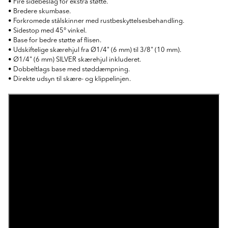
• Fire sidebeslag for ekstra støtte.
• Bredere skumbase.
• Forkromede stålskinner med rustbeskyttelsesbehandling.
• Sidestop med 45° vinkel.
• Base for bedre støtte af flisen.
• Udskiftelige skærehjul fra Ø1/4" (6 mm) til 3/8" (10 mm).
• Ø1/4" (6 mm) SILVER skærehjul inkluderet.
• Dobbeltlags base med støddæmpning.
• Direkte udsyn til skære- og klippelinjen.