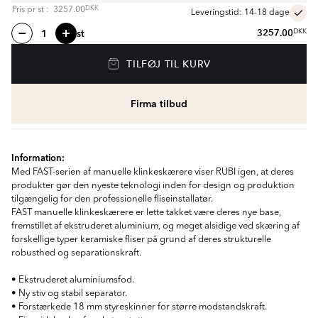
DKK
Pris pr
st
:
3257.00
Leveringstid: 14-18 dage
st
3257.00
DKK
TILFØJ TIL KURV
Firma tilbud
Information:
Med FAST-serien af manuelle klinkeskærere viser RUBI igen, at deres
produkter gør den nyeste teknologi inden for design og produktion
tilgængelig for den professionelle fliseinstallatør.
FAST manuelle klinkeskærere er lette takket være deres nye base,
fremstillet af ekstruderet aluminium, og meget alsidige ved skæring af
forskellige typer keramiske fliser på grund af deres strukturelle
robusthed og separationskraft.
• Ekstruderet aluminiumsfod.
• Ny stiv og stabil separator.
• Forstærkede 18 mm styreskinner for større modstandskraft.