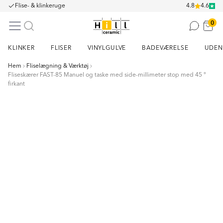
Flise- & klinkeruge
4.8
4.6
0
KLINKER
FLISER
VINYLGULVE
BADEVÆRELSE
UDEN
Hem
Fliselægning & Værktøj
Fliseskærer FAST-85 Manuel og taske med side-millimeter stop med 45 °
firkant
Item
1
of
7