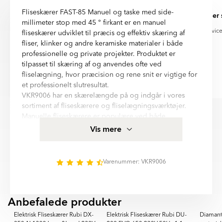
kameraindstillinger og andre faktorer.
Når du vælger levering via DHL eller DSV, er du med til at støtte
fast-85-manuell-och-vaska-med-
fast-85-manuell-och-vaska-med-
en mere bæredygtig fremtid og reducere transportens
Fliseskærer FAST-85 Manuel og taske med side-
Alt fint
Super 
sido-milimeterstopp-med-45-
sido-milimeterstopp-med-45-
klimaaftryk.
millimeter stop med 45 ° firkant er en manuel
kvadrat-vkr9006.pdf
kvadrat-vkr9006-1.pdf
Alt fint, wonderful Tiles amazing coulour
Super service 
fliseskærer udviklet til præcis og effektiv skæring af
fliser, klinker og andre keramiske materialer i både
professionelle og private projekter. Produktet er
tilpasset til skæring af og anvendes ofte ved
fliselægning, hvor præcision og rene snit er vigtige for
et professionelt slutresultat.
Jeannette Kirbach
Cutter
VKR9006 har en skærelængde på og indgår i vores
Item
sortiment af fliseskærere og fliselægningsværktøjer.
1
Manuelle fliseskærere er populære ved både
of
renovering og nybyggeri takket være nem anvendelse,
Vis mere
6
høj nøjagtighed og effektiv skæring af forskellige
fliseformater.
Produkter inden for denne kategori anvendes ofte af
Varenummer: VKR9006
både håndværkere og gør-det-selv folk, der søger
stabile og holdbare værktøjer til fliselægning. Mere
information og produktspecifikationer for Fliseskærer
PRO
Anbefalede produkter
FAST-85 Manuel og taske med side-millimeter stop med
PREMIUM
BÄSTSÄLJARE
45 ° firkant finder I i beskrivelsesfeltet på denne side.
Elektrisk Fliseskærer Rubi DX-
Elektrisk Fliseskærer Rubi DU-
Diamantk