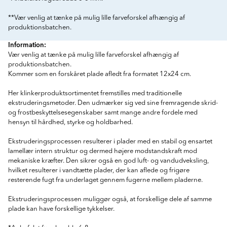
**Vær venlig at tænke på mulig lille farveforskel afhængig af
produktionsbatchen.
Information:
Vær venlig at tænke på mulig lille farveforskel afhængig af
produktionsbatchen.
Kommer som en forskåret plade afledt fra formatet 12x24 cm.
Her klinkerproduktsortimentet fremstilles med traditionelle
ekstruderingsmetoder. Den udmærker sig ved sine fremragende skrid-
og frostbeskyttelsesegenskaber samt mange andre fordele med
hensyn til hårdhed, styrke og holdbarhed.
Ekstruderingsprocessen resulterer i plader med en stabil og ensartet
lamellær intern struktur og dermed højere modstandskraft mod
mekaniske kræfter. Den sikrer også en god luft- og vandudveksling,
hvilket resulterer i vandtætte plader, der kan aflede og frigøre
resterende fugt fra underlaget gennem fugerne mellem pladerne.
Ekstruderingsprocessen muliggør også, at forskellige dele af samme
plade kan have forskellige tykkelser.