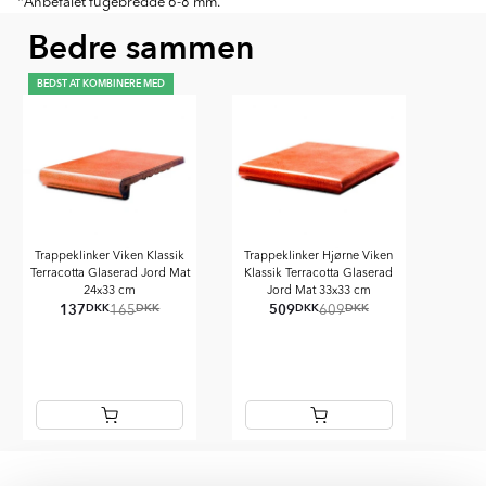
*Anbefalet fugebredde 6-8 mm.
Bedre sammen
BEDST AT KOMBINERE MED
Trappeklinker Viken Klassik
Trappeklinker Hjørne Viken
Terracotta Glaserad Jord Mat
Klassik Terracotta Glaserad
24x33 cm
Jord Mat 33x33 cm
137
509
DKK
DKK
DKK
DKK
165
609
Item
1