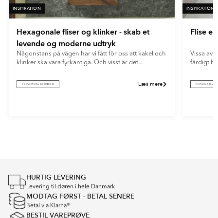
INSPIRATION
INSPIRATION
Hexagonale fliser og klinker - skab et
Flise e
levende og moderne udtryk
Någonstans på vägen har vi fått för oss att kakel och
Vissa av o
klinker ska vara fyrkantiga. Och visst är det...
färdigt b
Læs mere
FLISER OG KLINKER
FLISER OG K
Item
1
of
5
HURTIG LEVERING
Levering til døren i hele Danmark
MODTAG FØRST - BETAL SENERE
Betal via Klarna®
BESTIL VAREPRØVE