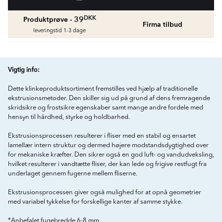
fr.
1429
DKK
DKK
39
Produktprøve -
Firma tilbud
Vådrumssilikone
leveringstid 1-3 dage
Se farver og beregn den rette mængde
vådrumssilikone
fr.
75
DKK
Vigtig info:
Rengøring & Vedligeholdelse
Dette klinkeproduktsortiment fremstilles ved hjælp af traditionelle
fr.
169
DKK
ekstrusionsmetoder. Den skiller sig ud på grund af dens fremragende
skridsikre og frostsikre egenskaber samt mange andre fordele med
hensyn til hårdhed, styrke og holdbarhed.
Fliseliste
Beregn og køb
Ekstrusionsprocessen resulterer i fliser med en stabil og ensartet
fr.
38
DKK
lamellær intern struktur og dermed højere modstandsdygtighed over
for mekaniske kræfter. Den sikrer også en god luft- og vandudveksling,
hvilket resulterer i vandtætte fliser, der kan lede og frigive restfugt fra
underlaget gennem fugerne mellem fliserne.
Ekstrusionsprocessen giver også mulighed for at opnå geometrier
med variabel tykkelse for forskellige kanter af samme stykke.
*Anbefalet fugebredde 6-8 mm.