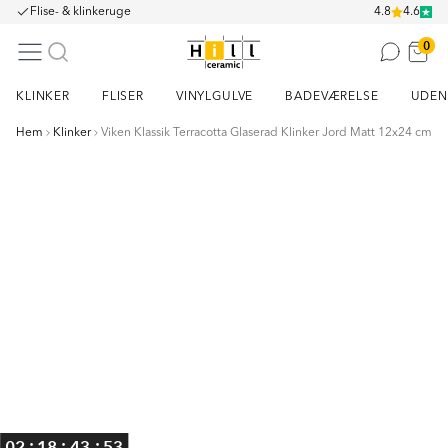
Flise- & klinkeruge
4.8
4.6
0
KLINKER
FLISER
VINYLGULVE
BADEVÆRELSE
UDEN
Hem
Klinker
Viken Klassik Terracotta Glaserad Klinker Jord Matt 12x24 cm
Item
1
of
1
:
:
:
02
18
43
53