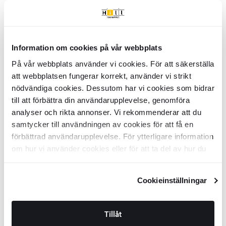
of
Varenummer: KLGA4252
2
Vigtigste info
Information om cookies på vår webbplats
På vår webbplats använder vi cookies. För att säkerställa
SKU:
KLGA4252
att webbplatsen fungerar korrekt, använder vi strikt
Produktstatus:
Beställningsvara
nödvändiga cookies. Dessutom har vi cookies som bidrar
14 dage (kunde betaler 20% af
Returneringsbetingelser:
ordreværdi)
till att förbättra din användarupplevelse, genomföra
Samlinger:
Kullaberg Terracotta
analyser och rikta annonser. Vi rekommenderar att du
Gulv eller væg:
Væg, Gulv
samtycker till användningen av cookies för att få en
Overflade:
Mat
Kant:
förbättrad användarupplevelse. För ytterligare information
Rund
Tåler gulvvarme:
Tåler gulvvarme
om hur vi använder cookies eller för att ta del av hur du
Frostbestandighed:
Ja
kan ändra dina inställningar, vänligen se vår
m² pr. pakke:
0.5
Integritetspolicy
och
Cookiepolicy
.
Tykkelse (mm):
14
mm
Cookieinställningar
Mål:
119x244
mm
Specifikationer
Tillåt