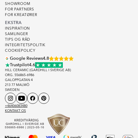
SHOWROOM
FOR PARTNERS
FOR KREATØRER
EKSTRA
INSPIRATION
SAMLINGER
TIPS OG RÅD
INTEGRITETSPOLITIK
COOKIEPOLICY
Google Reviews
4.8
Trustpilot
4.6
HILL CERAMIC (GARDHILL I SVERIGE AB)
ORG. 556865-6986
GALOPPGATAN 4
213 77 MALMÖ
SWEDEN
+46406083480
KONTAKT OS