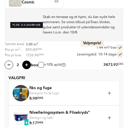
Cosmic
Skab en terrasse og et hjem, du kan nyde hele
sommeren. Se vores tilbud på fliser, klinker,
FLISE- & KLINKERUGE
gulve samt produkter til udendørsområder og
haven t.o.m. den 10/8.
Volympris!
2
2.88
m
Samlet areal:
2
1.44
m
/ box
2
DKK
Pris pr
m
:
859.00
Leveringstid: 10-14 dage
DKK
Pris pr box:
1236.96
box
2473.92
DKK
+10% spild
VALGFRI
fiks og fuge
Beregne fix & fuge
fr.
98
DKK
Nivelleringssystem & Flisekryds"
Beregn og køb
fr.
17
DKK