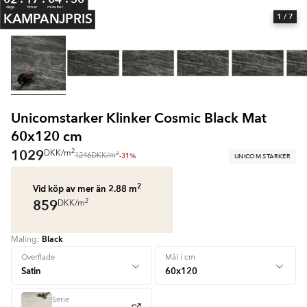
dage
timer
minutter
KAMPANJPRIS
1
/ 7
Unicomstarker Klinker Cosmic Black Mat
60x120 cm
1029
2
DKK
/
m
2
-31%
UNICOM STARKER
1246
DKK
/
m
2
Vid köp av mer än 2.88
m
859
2
DKK
/
m
Black
Maling:
Overflade
Mål i cm
Serie