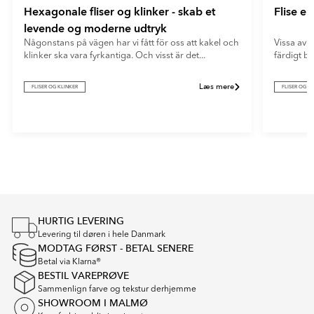
Hexagonale fliser og klinker - skab et
Flise e
levende og moderne udtryk
Någonstans på vägen har vi fått för oss att kakel och
Vissa av o
klinker ska vara fyrkantiga. Och visst är det...
färdigt b
Læs mere
FLISER OG KLINKER
FLISER OG K
Item
1
of
5
HURTIG LEVERING
Levering til døren i hele Danmark
MODTAG FØRST - BETAL SENERE
Betal via Klarna®
BESTIL VAREPRØVE
Sammenlign farve og tekstur derhjemme
SHOWROOM I MALMØ