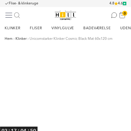
Flise- & klinkeruge
4.8
4.6
0
KLINKER
FLISER
VINYLGULVE
BADEVÆRELSE
UDEN
Hem
Klinker
Unicomstarker Klinker Cosmic Black Mat 60x120 cm
Item
1
of
7
:
:
:
02
17
04
50