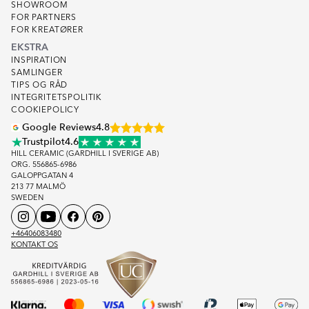
SHOWROOM
FOR PARTNERS
FOR KREATØRER
EKSTRA
INSPIRATION
SAMLINGER
TIPS OG RÅD
INTEGRITETSPOLITIK
COOKIEPOLICY
Google Reviews
4.8
Trustpilot
4.6
HILL CERAMIC (GARDHILL I SVERIGE AB)
ORG. 556865-6986
GALOPPGATAN 4
213 77 MALMÖ
SWEDEN
+46406083480
KONTAKT OS