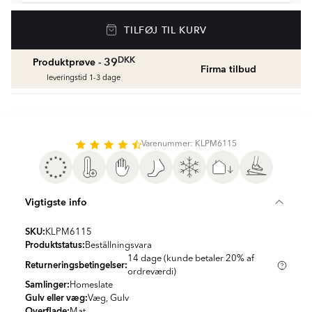
Gulvvarme
TILFØJ TIL KURV
Golvvärmepaket med termostat
fr.
1429
DKK
DKK
39
Produktprøve -
Firma tilbud
Vådrumssilikone
leveringstid 1-3 dage
Se farver og beregn den rette mængde
vådrumssilikone
fr.
75
DKK
Varenummer: KLPM6115
Rengøring & Vedligeholdelse
fr.
169
DKK
Vigtigste info
Fliseliste
Beregn og køb
SKU:
KLPM6115
fr.
38
DKK
Produktstatus:
Beställningsvara
14 dage (kunde betaler 20% af
Returneringsbetingelser:
ordreværdi)
Samlinger:
Homeslate
Gulv eller væg:
Væg, Gulv
Overflade:
Mat