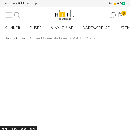
Flise- & klinkeruge
4.8
4.6
0
KLINKER
FLISER
VINYLGULVE
BADEVÆRELSE
UDEN
Hem
Klinker
Klinker Homeslate Lysegrå Mat 15x15 cm
Item
1
of
9
:
:
:
02
10
33
52