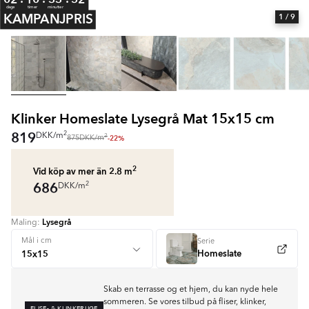
dage
timer
minutter
KAMPANJPRIS
1
/ 9
Klinker Homeslate Lysegrå Mat 15x15 cm
819
2
DKK
/
m
2
-22%
875
DKK
/
m
2
Vid köp av mer än 2.8
m
686
2
DKK
/
m
Lysegrå
Maling:
Mål i cm
Serie
Homeslate
Skab en terrasse og et hjem, du kan nyde hele
sommeren. Se vores tilbud på fliser, klinker,
FLISE- & KLINKERUGE