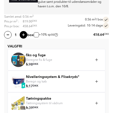
gulve samt produkter til udendørsområder og
haven t.o.m. den 10/8.
2
Samlet areal:
0.56
m
2
0.56
m
/ box
2
DKK
Pris pr
m
:
819.00
Leveringstid: 10-14 dage
DKK
Pris pr box:
458.64
box
458.64
DKK
+10% spild
VALGFRI
fiks og fuge
Beregne fix & fuge
fr.
98
DKK
Nivelleringssystem & Flisekryds"
Beregn og køb
fr.
17
DKK
Tætningspakke
Tætningssystem til vådrum
fr.
39
DKK