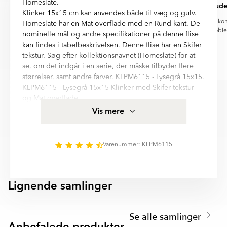
Homeslate.
En meget mat overflade med minimal lysrefleksion. Ultramatte
specielle…
ud
Klinker 15x15 cm kan anvendes både til væg og gulv.
fliser giver et blødt og moderne udtryk og skjuler effektivt
Det tog lidt tid at få disse specielle
Min bestilling ko
fingeraftryk og genskin.
Homeslate har en Mat overflade med en Rund kant. De
vandhaner. Men de kom !
proble
nominelle mål og andre specifikationer på denne flise
kan findes i tabelbeskrivelsen. Denne flise har en Skifer
tekstur. Søg efter kollektionsnavnet (Homeslate) for at
se, om det indgår i en serie, der måske tilbyder flere
Henning
Den glade
størrelser, samt andre farver. KLPM6115 - Lysegrå 15x15.
Item
KLPM6115 - Lysegrå 15x15 Klinker med Skifer tekstur
1
og Mat overflade.
of
Frostsikker og tåler gulvvarme er egenskaber for denne
Vis mere
6
klinker, hvilket gør, at den egner sig i alle rum, for
eksempel: Pool, Køkken, Badeværelse.
Varenummer: KLPM6115
Homeslate er kvalitetsklinker fra Hill Ceramic®, alle
produkter er fremstillet i EU og opfylder svensk
byggestandard for kakel og klinker. Mere
Lignende samlinger
produktspecifikation for Klinker Homeslate Lysegrå Mat
OCEAN
BRAZILIAN SLATE
15x15 cm finder I i informationsfeltet på denne side.
Item
Homeslate är en serie med hög kvalitetsstandard.
1
Se alle samlinger
MAINZU
Serien innehåller 6 olika storlekar: Mosaik, 15x15 cm,
of
SPARA MER
MAINZU
8x30 cm, 60x60 cm, 30x60 cm, 60x120 cm. Nästan alla