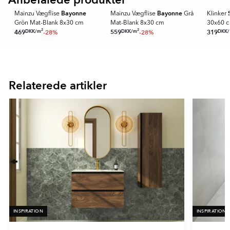
Anbefalede produkter
2
variationer finns i matt, halvpolerad yta. Det finns 5
l
Bayonne
Bayonne
Mainzu Vægflise
Mainzu Vægflise
Grå
Klinker
huvud färger i serie Homeslate:
Grön Mat-Blank 8x30 cm
Mat-Blank 8x30 cm
30x60 
cm
2
2
DKK
/
m
DKK
/
m
DKK
/
469
-28%
559
-28%
319
- Ljusgrå
Item
- Grå
1
- Brons
of
- Blå
Relaterede artikler
16
- Grön
INSPIRATION
INSPIRATION