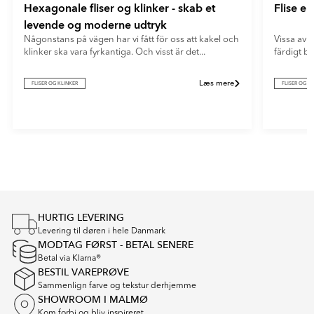
Hexagonale fliser og klinker - skab et
Flise e
levende og moderne udtryk
Någonstans på vägen har vi fått för oss att kakel och
Vissa av o
klinker ska vara fyrkantiga. Och visst är det...
färdigt b
Læs mere
FLISER OG KLINKER
FLISER OG K
Item
1
of
4
HURTIG LEVERING
Levering til døren i hele Danmark
MODTAG FØRST - BETAL SENERE
Betal via Klarna®
BESTIL VAREPRØVE
Sammenlign farve og tekstur derhjemme
SHOWROOM I MALMØ
Kom forbi og bliv inspireret