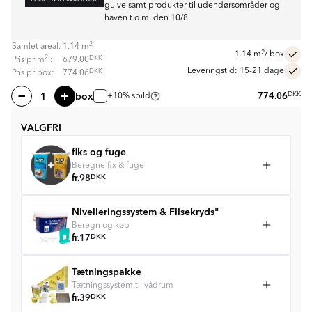
gulve samt produkter til udendørsområder og
haven t.o.m. den 10/8.
2
Samlet areal:
1.14
m
2
1.14
m
/ box
2
DKK
Pris pr
m
:
679.00
Leveringstid: 15-21 dage
DKK
Pris pr box:
774.06
box
774.06
DKK
+10% spild
VALGFRI
fiks og fuge
Beregne fix & fuge
fr.
98
DKK
Nivelleringssystem & Flisekryds"
Beregn og køb
fr.
17
DKK
Tætningspakke
Tætningssystem til vådrum
fr.
39
DKK