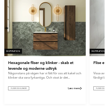
fliser giver et blødt og moderne udtryk og skjuler effektivt
fingeraftryk og genskin.
INSPIRATION
INSPIRATION
Hexagonale fliser og klinker - skab et
Flise e
levende og moderne udtryk
Någonstans på vägen har vi fått för oss att kakel och
Vissa av o
klinker ska vara fyrkantiga. Och visst är det...
färdigt b
Læs mere
FLISER OG KLINKER
FLISER OG K