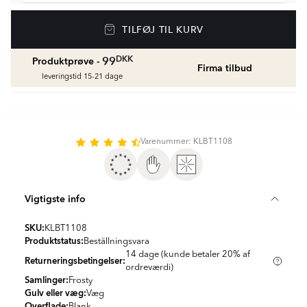
Vådrumssilikone
TILFØJ TIL KURV
Se farver og beregn den rette mængde
vådrumssilikone
fr.
75
DKK
DKK
99
Produktprøve -
Firma tilbud
leveringstid 15-21 dage
Rengøring & Vedligeholdelse
fr.
169
DKK
Varenummer: KLBT1108
Fliseliste
Beregn og køb
fr.
38
DKK
Vigtigste info
SKU:
KLBT1108
Produktstatus:
Beställningsvara
14 dage (kunde betaler 20% af
Returneringsbetingelser:
ordreværdi)
Samlinger:
Frosty
Gulv eller væg:
Væg
Overflade:
Blank