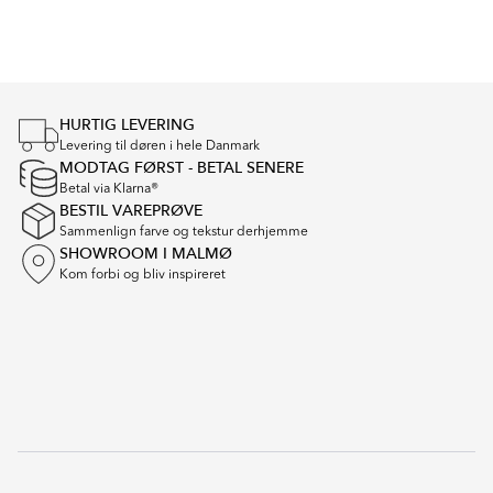
Item
1
of
4
HURTIG LEVERING
Levering til døren i hele Danmark
MODTAG FØRST - BETAL SENERE
Betal via Klarna®
BESTIL VAREPRØVE
Sammenlign farve og tekstur derhjemme
SHOWROOM I MALMØ
Kom forbi og bliv inspireret