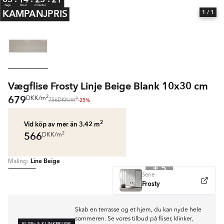
dage
timer
minutter
KAMPANJPRIS
1
/ 1
Vægflise Frosty Linje Beige Blank 10x30 cm
679
2
DKK
/
m
2
-25%
756
DKK
/
m
2
Vid köp av mer än 3.42
m
566
2
DKK
/
m
Line Beige
Maling:
+ 5
Serie
Frosty
Skab en terrasse og et hjem, du kan nyde hele
sommeren. Se vores tilbud på fliser, klinker,
FLISE- & KLINKERUGE