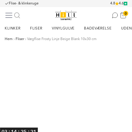
Flise- & klinkeruge
4.8
4.6
0
KLINKER
FLISER
VINYLGULVE
BADEVÆRELSE
UDEN
Hem
Fliser
Vægflise Frosty Linje Beige Blank 10x30 cm
Item
1
of
1
:
:
:
03
14
25
20