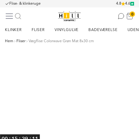
Flise- & klinkeruge
4.8
4.6
0
KLINKER
FLISER
VINYLGULVE
BADEVÆRELSE
UDEN
Hem
Fliser
Vægflise Colorwave Grøn Mat 8x30 cm
Item
1
of
2
:
:
:
00
15
29
11