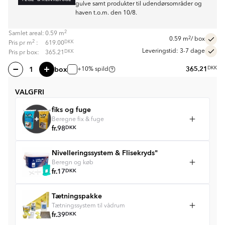
gulve samt produkter til udendørsområder og
haven t.o.m. den 10/8.
2
Samlet areal:
0.59
m
2
0.59
m
/ box
2
DKK
Pris pr
m
:
619.00
Leveringstid: 3-7 dage
DKK
Pris pr box:
365.21
box
365.21
DKK
+10% spild
VALGFRI
fiks og fuge
Beregne fix & fuge
fr.
98
DKK
Nivelleringssystem & Flisekryds"
Beregn og køb
fr.
17
DKK
Tætningspakke
Tætningssystem til vådrum
fr.
39
DKK