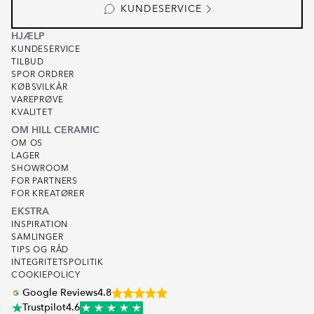
KUNDESERVICE
HJÆLP
KUNDESERVICE
TILBUD
SPOR ORDRER
KØBSVILKÅR
VAREPRØVE
KVALITET
OM HILL CERAMIC
OM OS
LAGER
SHOWROOM
FOR PARTNERS
FOR KREATØRER
EKSTRA
INSPIRATION
SAMLINGER
TIPS OG RÅD
INTEGRITETSPOLITIK
COOKIEPOLICY
Google Reviews
4.8
Trustpilot
4.6