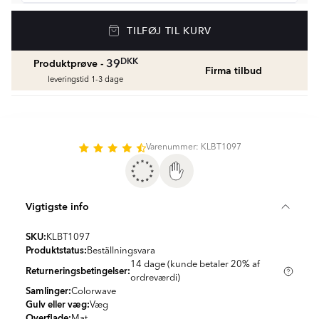
Vådrumssilikone
TILFØJ TIL KURV
Se farver og beregn den rette mængde
vådrumssilikone
fr.
75
DKK
DKK
39
Produktprøve -
Firma tilbud
leveringstid 1-3 dage
Rengøring & Vedligeholdelse
fr.
169
DKK
Varenummer: KLBT1097
Fliseliste
Beregn og køb
fr.
38
DKK
Vigtigste info
SKU:
KLBT1097
Produktstatus:
Beställningsvara
14 dage (kunde betaler 20% af
Returneringsbetingelser:
ordreværdi)
Samlinger:
Colorwave
Gulv eller væg:
Væg
Overflade:
Mat