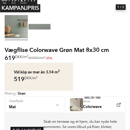
dage
timer
minutter
KAMPANJPRIS
1
/ 2
Vægflise Colorwave Grøn Mat 8x30 cm
619
2
DKK
/
m
2
-25%
694
DKK
/
m
2
Vid köp av mer än 3.54
m
519
2
DKK
/
m
Grøn
Maling:
+ 4
Overflade
Serie
Colorwave
Skab en terrasse og et hjem, du kan nyde hele
sommeren. Se vores tilbud på fliser, klinker,
FLISE- & KLINKERUGE