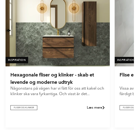
fliser giver et blødt og moderne udtryk og skjuler effektivt
- Vit
fingeraftryk og genskin.
INSPIRATION
INSPIRATION
Hexagonale fliser og klinker - skab et
Flise e
levende og moderne udtryk
Någonstans på vägen har vi fått för oss att kakel och
Vissa av o
klinker ska vara fyrkantiga. Och visst är det...
färdigt b
Læs mere
FLISER OG KLINKER
FLISER OG K
Item