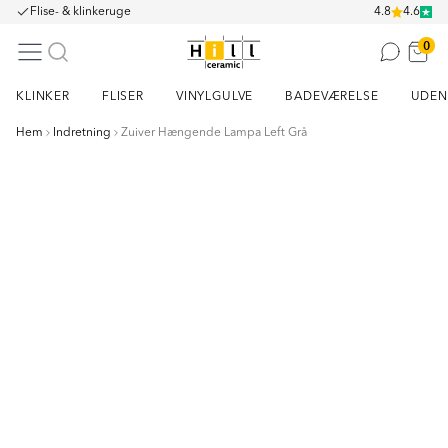
Flise- & klinkeruge
4.8
4.6
0
KLINKER
FLISER
VINYLGULVE
BADEVÆRELSE
UDEN
Hem
Indretning
Zuiver Hængende Lampa Left Grå
Item
1
of
6