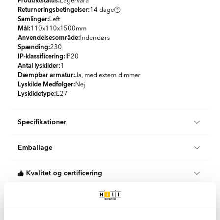
Produktstatus:
Lagervara
Returneringsbetingelser:
14 dage
Samlinger:
Left
Mål:
110x110x1500
mm
Anvendelsesområde:
Indendørs
Spænding:
230
IP-klassificering:
IP20
Antal lyskilder:
1
Dæmpbar armatur:
Ja, med extern dimmer
Lyskilde Medfølger:
Nej
Lyskildetype:
E27
Specifikationer
Produktmateriale:
Beton
Emballage
Farve:
Gra
Land:
Nederlandene
Stk/boks:
1
Stil:
Industrial
Kvalitet og certificering
KG per Kasse:
1.1
Når du køber interiørprodukter hos Hill Ceramic, kan du være
Klimakompenseret levering
tryg ved, at vores produkter kommer fra etablerede europæiske
leverandører i Holland, Tyskland, Italien og Grækenland. Vi
Vi tilbyder 100 % klimakompenserede leveringer i samarbejde