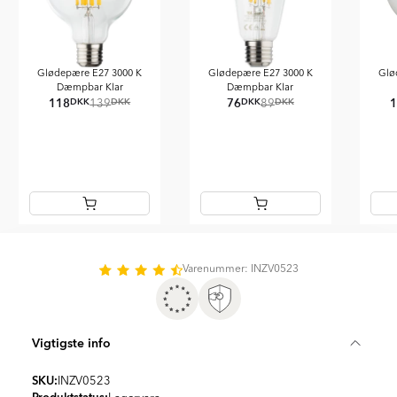
Glødepære E27 3000 K
Glødepære E27 3000 K
Glø
Dæmpbar Klar
Dæmpbar Klar
118
76
DKK
DKK
DKK
DKK
139
89
Item
1
of
Varenummer: INZV0523
5
Vigtigste info
SKU:
INZV0523