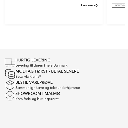
Læs mere
INDRETNING
Item
1
of
2
HURTIG LEVERING
Levering til døren i hele Danmark
MODTAG FØRST - BETAL SENERE
Betal via Klarna®
BESTIL VAREPRØVE
Sammenlign farve og tekstur derhjemme
SHOWROOM I MALMØ
Kom forbi og bliv inspireret