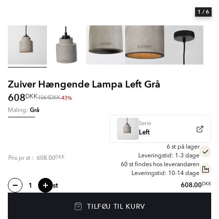
1
/ 6
Zuiver Hængende Lampa Left Grå
608
DKK
-43%
1064
DKK
Grå
Maling:
Serie
Left
6 st på lager
Leveringstid: 1-3 dage
DKK
Pris pr
st
:
608.00
60 st findes hos leverandøren
Leveringstid: 10-14 dage
st
608.00
DKK
TILFØJ TIL KURV