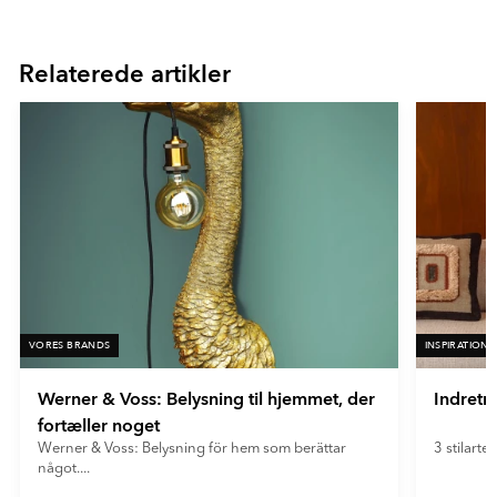
Item
1
of
Relaterede artikler
16
VORES BRANDS
INSPIRATION
Werner & Voss: Belysning til hjemmet, der
Indretn
fortæller noget
Werner & Voss: Belysning för hem som berättar
3 stilarter
något....