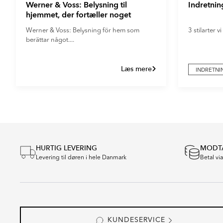
Werner & Voss: Belysning til
Indretni
hjemmet, der fortæller noget
Werner & Voss: Belysning för hem som
3 stilarter v
berättar något....
Læs mere
INDRETNI
Item
1
of
2
HURTIG LEVERING
MODTA
Levering til døren i hele Danmark
Betal vi
KUNDESERVICE