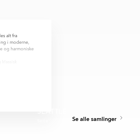
s alt fra
ing i moderne,
lle og harmoniske
 klassisk
 eller elegante
ge behov og miljøer.
alg af trendy og
onalitet for at
.
SEATTLE
Se alle samlinger
Serie