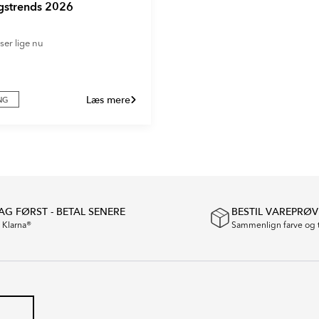
ngstrends 2026
i ser lige nu
Læs mere
NG
G FØRST - BETAL SENERE
BESTIL VAREPRØV
a Klarna®
Sammenlign farve og 