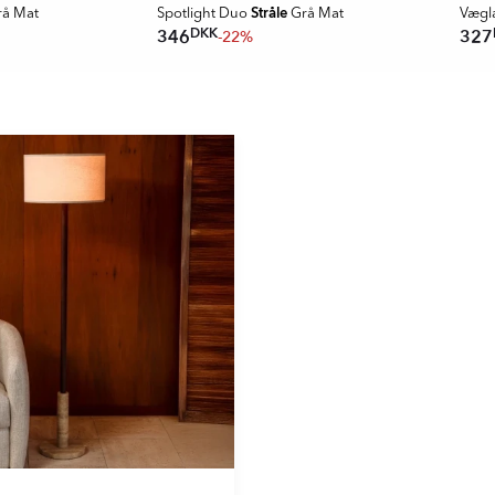
Stråle
å Mat
Spotlight Duo
Grå Mat
Væg
DKK
346
327
-22%