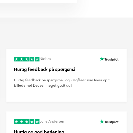
lger EU’s regler for miljø og
nisering og investerer løbende i
redygtige logistikløsninger i hele
pørgsmål eller ønsker mere
nt om fremskridt inden for
litetssikringsprocesser.
ovation for fremtidens
afvige fra den faktiske vare på
andre tekniske faktorer.
 du med til at støtte en mere
billedet kan afvige fra den
s klimaaftryk.
es forvrængning af
llinger og andre faktorer.
Nicklas
Hurtig feedback på spørgsmål
Hurtig feedback på spørgsmål, og vægfliser som lever op til
billederne! Det ser meget godt ud!
Lone Andersen
Hurtig og god betjening