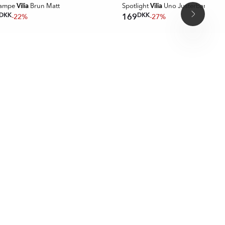
Vilia
Vilia
lampe
Brun Matt
Spotlight
Uno Justerbar Hvid 
DKK
DKK
169
-22%
-27%