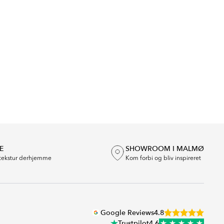
E
SHOWROOM I MALMØ
tekstur derhjemme
Kom forbi og bliv inspireret
Google Reviews
4.8
Trustpilot
4.6