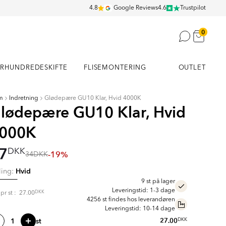
4.8
Google Reviews
4.6
Trustpilot
0
RHUNDREDESKIFTE
FLISEMONTERING
OUTLET
m
Indretning
Glødepære GU10 Klar, Hvid 4000K
lødepære GU10 Klar, Hvid
000K
7
DKK
-19%
34
DKK
Hvid
ling:
9 st på lager
Leveringstid: 1-3 dage
DKK
s pr
st
:
27.00
4256 st findes hos leverandøren
Leveringstid: 10-14 dage
st
27.00
DKK