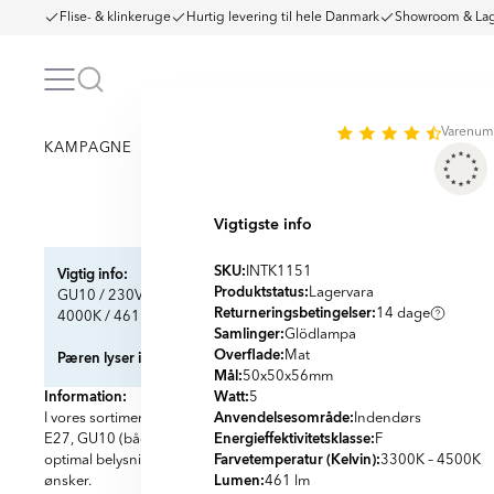
Flise- & klinkeruge
Hurtig levering til hele Danmark
Showroom & Lag
Varenum
KAMPAGNE
KLINKER
FLISER
VINYLGULVE
BA
Vigtigste info
Item
1
SKU:
Vigtig info:
INTK1151
of
Produktstatus:
Lagervara
GU10 / 230V, 50 Hz / 5W
2
Returneringsbetingelser:
14 dage
4000K / 461 lm / 25000 h / LED
Samlinger:
Glödlampa
Overflade:
Pæren lyser i 25.000 timer. Kold hvid farve.
Mat
Mål:
50x50x56
mm
Information:
Watt:
5
Anvendelsesområde:
I vores sortiment finder du et bredt udvalg af lyskilder, der opfylder a
Indendørs
Energieffektivitetsklasse:
E27, GU10 (både sorte og hvide), G9, E14. Vores lyskilder findes med kla
F
Farvetemperatur (Kelvin):
optimal belysning i hvert rum. Du kan vælge mellem varmt eller koldt ly
3300K – 4500K
Lumen:
ønsker.
461 lm