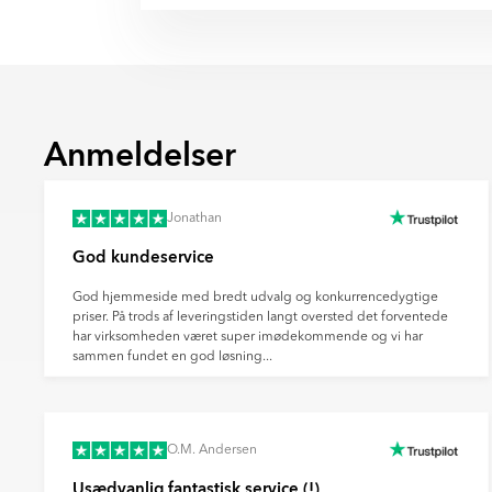
% siden 2008.
ansvarligt, bruger holdbare materialer og fø
DSV har en klar strategi for dekarbo
produktsikkerhed.
grøn energi, energieffektivitet og bæ
Norden.
Tøv ikke med at kontakte os, hvis du har s
Begge virksomheder rapporterer åbe
information om vores materialevalg eller kva
Scope 1–3-udledninger og driver inn
anslutningsschema-till-elsystemet-
Bemærk, at produktets farve på billedet kan 
klimavenlige leverancer.
0742.pdf
Anmeldelser
grund af skærmindstillinger, lysforhold og 
Når du vælger levering via DHL eller DSV, er
Bemærk venligst, at farven på produktet på 
bæredygtig fremtid og reducere transporten
faktiske produkts farve, da dette kan skyld
farvegengivelse fra din skærm, kameraindsti
Jonathan
God kundeservice
certificate-0458-
181024072301828.pdf
God hjemmeside med bredt udvalg og konkurrencedygtige
priser. På trods af leveringstiden langt oversted det forventede
har virksomheden været super imødekommende og vi har
sammen fundet en god løsning...
O.M. Andersen
Usædvanlig fantastisk service (!)