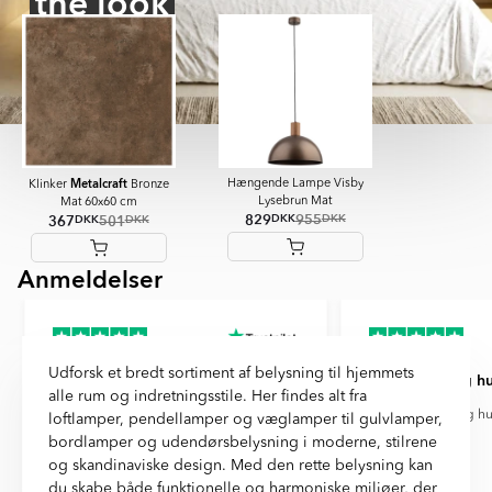
the look
Metalcraft
Hængende Lampe Visby
Klinker
Bronze
Lysebrun Mat
Mat 60x60 cm
829
955
DKK
DKK
367
501
DKK
DKK
Anmeldelser
Item
1
of
2
Udforsk et bredt sortiment af belysning til hjemmets
Skønne fliser og super hurtig
Præcis og hu
alle rum og indretningsstile. Her findes alt fra
levering
Præcis og hu
loftlamper, pendellamper og væglamper til gulvlamper,
Skønne fliser og super hurtig levering. 2
bordlamper og udendørsbelysning i moderne, stilrene
dage, så fik vi fliserne selvom vi fik oplyst
og skandinaviske design. Med den rette belysning kan
8/4.
du skabe både funktionelle og harmoniske miljøer, der