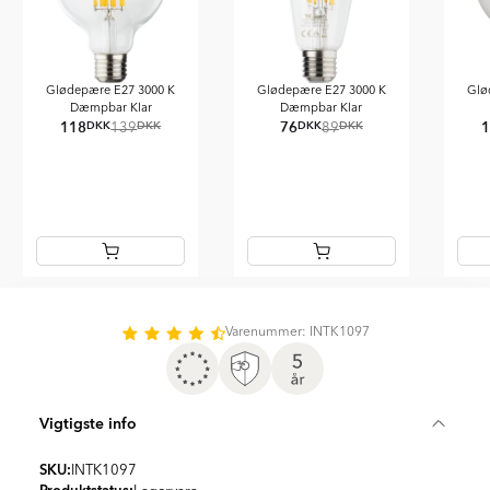
Glødepære E27 3000 K
Glødepære E27 3000 K
Glø
Dæmpbar Klar
Dæmpbar Klar
118
76
DKK
DKK
DKK
DKK
139
89
Item
1
of
Varenummer: INTK1097
5
Vigtigste info
SKU:
INTK1097