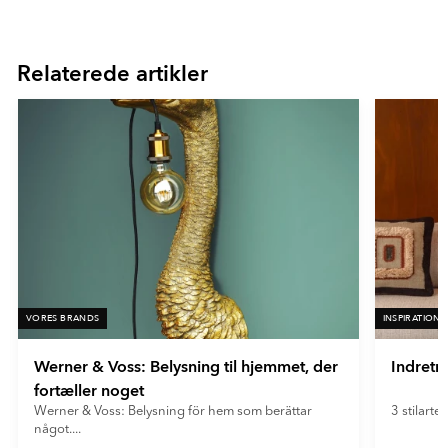
Item
1
of
Relaterede artikler
16
VORES BRANDS
INSPIRATION
Werner & Voss: Belysning til hjemmet, der
Indretn
fortæller noget
Werner & Voss: Belysning för hem som berättar
3 stilarter
något....