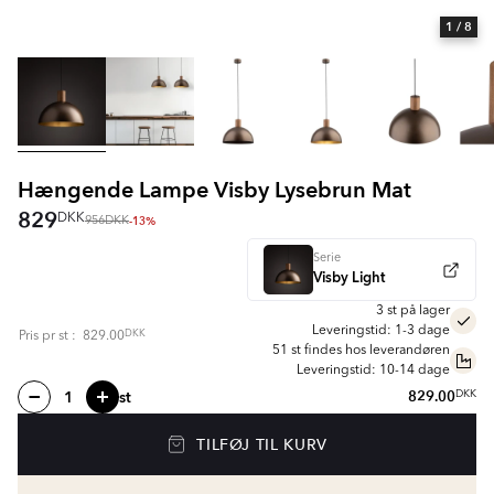
1
/ 8
Hængende Lampe Visby Lysebrun Mat
829
DKK
-13%
956
DKK
Serie
Visby Light
3 st på lager
Leveringstid: 1-3 dage
DKK
Pris pr
st
:
829.00
51 st findes hos leverandøren
Leveringstid: 10-14 dage
st
829.00
DKK
TILFØJ TIL KURV