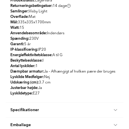
Produktstatus:
Lagervara
Returneringsbetingelser:
14 dage
Samlinger:
Visby Light
Overflade:
Mat
Mål:
335x335x1700
mm
Watt:
15
Anvendelsesområde:
Indendørs
Spænding:
230V
Garanti:
5 år
IP-klassificering:
IP20
Energieffektivitetsklasse:
A til G
Beskyttelsesklasse:
I
Antal lyskilder:
1
Dæmpbar armatur:
Ja – Afhængigt af hvilken pære der bruges
Lyskilde Medfølger:
Nej
Udskæring (cm):
3.7 cm
Justerbar højde:
Ja
Lyskildetype:
E27
Specifikationer
Produktmateriale:
Metal, Træ, Plast
Emballage
Farve:
Brun