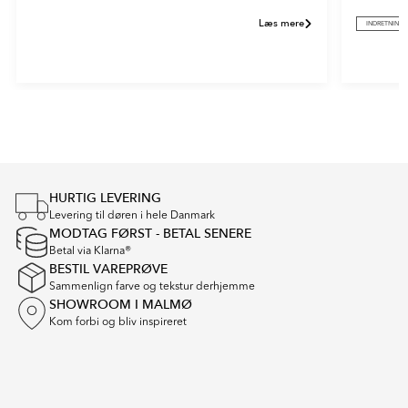
Læs mere
INDRETNING
Item
1
of
2
HURTIG LEVERING
Levering til døren i hele Danmark
MODTAG FØRST - BETAL SENERE
Betal via Klarna®
BESTIL VAREPRØVE
Sammenlign farve og tekstur derhjemme
SHOWROOM I MALMØ
Kom forbi og bliv inspireret