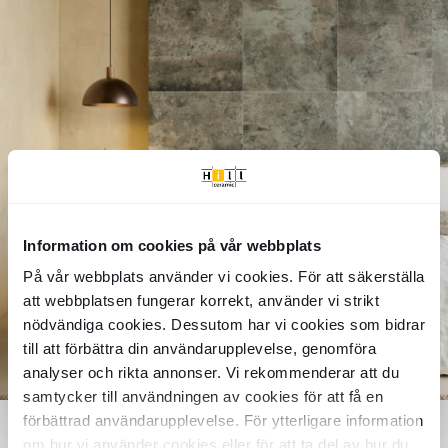
Bemærk, at produktets farve på billedet kan afvige fra den
en mere bæredygtig fremtid og reducere transportens
faktiske vare på grund af skærmindstillinger, lysforhold og
klimaaftryk.
andre tekniske faktorer.
Bemærk venligst, at farven på produktet på billedet kan afvige
fra den faktiske produkts farve, da dette kan skyldes
forvrængning af farvegengivelse fra din skærm,
kameraindstillinger og andre faktorer.
Shop
Information om cookies på vår webbplats
På vår webbplats använder vi cookies. För att säkerställa
the look
att webbplatsen fungerar korrekt, använder vi strikt
nödvändiga cookies. Dessutom har vi cookies som bidrar
till att förbättra din användarupplevelse, genomföra
analyser och rikta annonser. Vi rekommenderar att du
samtycker till användningen av cookies för att få en
förbättrad användarupplevelse. För ytterligare information
om hur vi använder cookies eller för att ta del av hur du