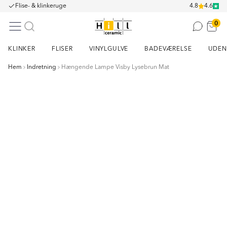
Flise- & klinkeruge
4.8
4.6
0
KLINKER
FLISER
VINYLGULVE
BADEVÆRELSE
UDEN
Hem
Indretning
Hængende Lampe Visby Lysebrun Mat
Item
1
of
8