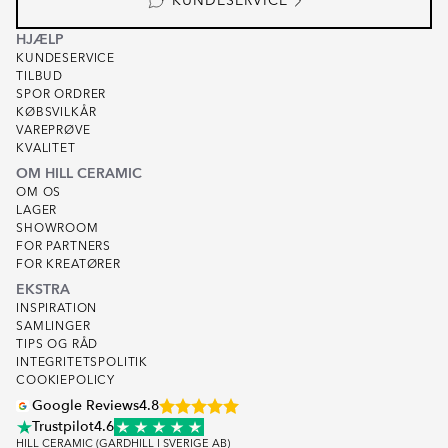
KUNDESERVICE
HJÆLP
KUNDESERVICE
TILBUD
SPOR ORDRER
KØBSVILKÅR
VAREPRØVE
KVALITET
OM HILL CERAMIC
OM OS
LAGER
SHOWROOM
FOR PARTNERS
FOR KREATØRER
EKSTRA
INSPIRATION
SAMLINGER
TIPS OG RÅD
INTEGRITETSPOLITIK
COOKIEPOLICY
Google Reviews
4.8
Trustpilot
4.6
HILL CERAMIC (GARDHILL I SVERIGE AB)