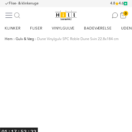
Flise- & klinkeruge
4.8
4.6
0
KLINKER
FLISER
VINYLGULVE
BADEVÆRELSE
UDEN
Hem
Gulv & Væg
Dune Vinylgulv SPC Roble Dune Svin 22.8x184 cm
Item
1
of
6
:
:
:
01
17
52
22