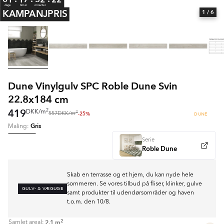
dage
timer
minutter
KAMPANJPRIS
1
/ 6
Dune Vinylgulv SPC Roble Dune Svin
22.8x184 cm
419
2
DKK
/
m
2
-25%
DUNE
557
DKK
/
m
Gris
Maling:
Serie
Roble Dune
Skab en terrasse og et hjem, du kan nyde hele
sommeren. Se vores tilbud på fliser, klinker, gulve
GULV- & VÆGUGE
samt produkter til udendørsområder og haven
t.o.m. den 10/8.
2
2.1
m
Samlet areal: