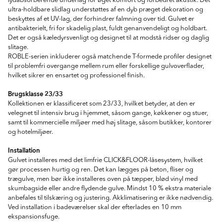
lydabsorberende underlag for øget komfort og forbedret akustik. Det
ultra-holdbare slidlag understøttes af en dyb præget dekoration og
beskyttes af et UV-lag, der forhindrer falmning over tid. Gulvet er
antibakterielt, fri for skadelig plast, fuldt genanvendeligt og holdbart.
Det er også kæledyrsvenligt og designet til at modstå ridser og daglig
slitage.
ROBLE-serien inkluderer også matchende T-formede profiler designet
til problemfri overgange mellem rum eller forskellige gulvoverflader,
hvilket sikrer en ensartet og professionel finish.
Brugsklasse 23/33
Kollektionen er klassificeret som 23/33, hvilket betyder, at den er
velegnet til intensiv brug i hjemmet, såsom gange, køkkener og stuer,
samt til kommercielle miljøer med høj slitage, såsom butikker, kontorer
og hotelmiljøer.
Installation
Gulvet installeres med det limfrie CLICK&FLOOR-låsesystem, hvilket
gør processen hurtig og ren. Det kan lægges på beton, fliser og
trægulve, men bør ikke installeres oven på tæpper, blød vinyl med
skumbagside eller andre flydende gulve. Mindst 10 % ekstra materiale
anbefales til tilskæring og justering. Akklimatisering er ikke nødvendig.
Ved installation i badeværelser skal der efterlades en 10 mm
ekspansionsfuge.