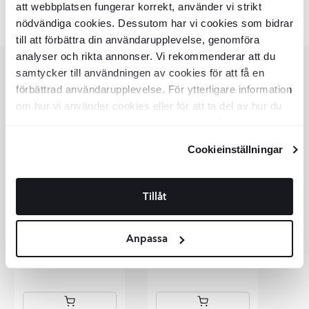
att webbplatsen fungerar korrekt, använder vi strikt
nödvändiga cookies. Dessutom har vi cookies som bidrar
till att förbättra din användarupplevelse, genomföra
analyser och rikta annonser. Vi rekommenderar att du
Bedre sammen
samtycker till användningen av cookies för att få en
förbättrad användarupplevelse. För ytterligare information
BEDST AT KOMBINERE MED
om hur vi använder cookies eller för att ta del av hur du
kan ändra dina inställningar, vänligen se vår
Integritetspolicy
och
Cookiepolicy
.
Cookieinställningar
Tillåt
Roble Dune
Dune Semifleksibel PVC Sokkel
Dune SPC T-list
Svin
Hvid 8×200 cm
4.5x240 cm
339
DKK
DKK
179
DKK
DKK
409
219
Anpassa