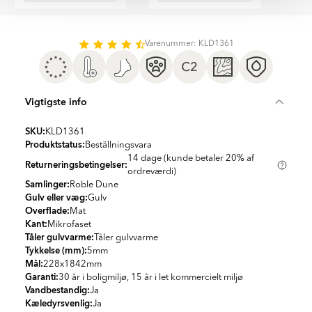
Item
1
of
Varenummer: KLD1361
2
Vigtigste info
SKU:
KLD1361
Produktstatus:
Beställningsvara
14 dage (kunde betaler 20% af
Returneringsbetingelser:
ordreværdi)
Samlinger:
Roble Dune
Gulv eller væg:
Gulv
Overflade:
Mat
Kant:
Mikrofaset
Tåler gulvvarme:
Tåler gulvvarme
Tykkelse (mm):
5
mm
Mål:
228x1842
mm
Garanti:
30 år i boligmiljø, 15 år i let kommercielt miljø
Vandbestandig:
Ja
Kæledyrsvenlig:
Ja