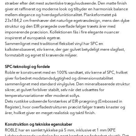
stræber efter det mest autentiske trægulvudseende. Den matte finish
giver et raffineret og moderne look og tilbyder en harmonisk balance
mellem elegance og hverdagsfunktionalitet. Plankeformatet på
23x184,2 cm fremhæver det naturlige egetræsdesign, mens den dybe
struktur og den EIR-prægede overflade følger træets årer med
imponerende præcision. Kollektionen fås i fire elegante nuancer
inspireret af europæisk egetræ.
Sammenlignet med traditionel fleksibel vinyl har SPC en
kalkstensbaseret, stiv kerne, der gør gulvet betydeligt mere slagfast,
formstabilt og egnet til krævende miljøer.
SPC-teknologi og fordele
Roble er konstrueret med en 100% vandtæt, stiv kerne af SPC, hvilket
giver forbedret modstandsdygtighed og dimensionsstabilitet
sammenlignet med standard vinylgulve. Den mineralbaserede struktur
sikrer, at gulvet forbliver stabilt, selv når det udsættes for
temperaturvariationer eller moderat sollys.
Dets rustikke udseende forstærkes af EIR-prægning (Embossed in
Register), hvor overfladestrukturen præcist følger træets knaster og
årer, hvilket giver en meget realistisk og taktil finish.
Konstruktion og tekniske egenskaber
ROBLE har en samlet tykkelse på 5 mm, inklusive et 1 mm IXPE