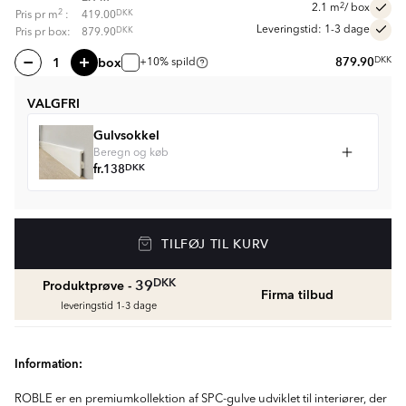
2
2.1
m
/ box
2
DKK
Pris pr
m
:
419.00
Leveringstid: 1-3 dage
DKK
Pris pr box:
879.90
box
879.90
DKK
+10% spild
VALGFRI
Gulvsokkel
Beregn og køb
fr.
138
DKK
TILFØJ TIL KURV
DKK
39
Produktprøve -
Firma tilbud
leveringstid 1-3 dage
Information:
ROBLE er en premiumkollektion af SPC-gulve udviklet til interiører, der