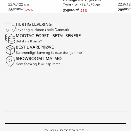
Virgin Oak-
22.9x122 cm
Ultramat
22.9x12
Træstruktur 14.8x59 cm
2
DKK
/
m
DKK
/
268
-26%
289
2
DKK
/
m
358
-25%
En meget mat overflade med minimal lysrefleksion. Ultramatte
Item
fliser giver et blødt og moderne udtryk og skjuler effektivt
fingeraftryk og genskin.
1
HURTIG LEVERING
of
Levering til døren i hele Danmark
16
MODTAG FØRST - BETAL SENERE
Betal via Klarna®
BESTIL VAREPRØVE
Sammenlign farve og tekstur derhjemme
SHOWROOM I MALMØ
Kom forbi og bliv inspireret