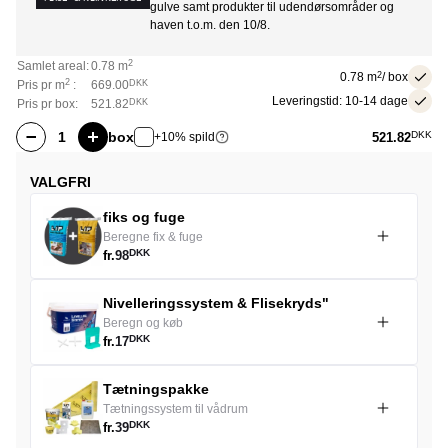
gulve samt produkter til udendørsområder og
haven t.o.m. den 10/8.
2
Samlet areal:
0.78
m
0.78
m
2
/ box
2
Pris pr
m
:
669.00
DKK
Leveringstid: 10-14 dage
Pris pr box:
521.82
DKK
box
DKK
521.82
+10% spild
VALGFRI
fiks og fuge
Beregne fix & fuge
DKK
fr.
98
Nivelleringssystem & Flisekryds"
Beregn og køb
DKK
fr.
17
Tætningspakke
Tætningssystem til vådrum
DKK
fr.
39