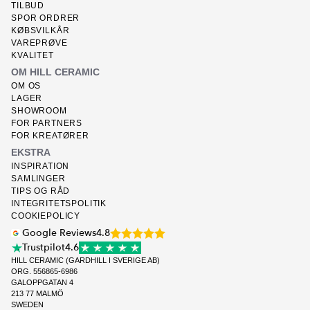
TILBUD
SPOR ORDRER
KØBSVILKÅR
VAREPRØVE
KVALITET
OM HILL CERAMIC
OM OS
LAGER
SHOWROOM
FOR PARTNERS
FOR KREATØRER
EKSTRA
INSPIRATION
SAMLINGER
TIPS OG RÅD
INTEGRITETSPOLITIK
COOKIEPOLICY
Google Reviews
4.8
Trustpilot
4.6
HILL CERAMIC (GARDHILL I SVERIGE AB)
ORG. 556865-6986
GALOPPGATAN 4
213 77 MALMÖ
SWEDEN