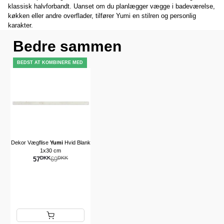
klassisk halvforbandt. Uanset om du planlægger vægge i badeværelse,
køkken eller andre overflader, tilfører Yumi en stilren og personlig
karakter.
Bedre sammen
BEDST AT KOMBINERE MED
Dekor Vægflise
Yumi
Hvid Blank
1x30 cm
DKK
DKK
57
69