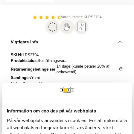
Item
1
of
Varenummer: KLRS2794
1
Vigtigste info
SKU:
KLRS2794
Produktstatus:
Beställningsvara
14 dage (kunde betaler 20% af
Returneringsbetingelser:
ordreværdi)
Samlinger:
Yumi
Gulv eller væg:
Væg
Overflade:
Blank
Kant:
Rund
Tåler gulvvarme:
Nej
Frostbestandighed:
Nej
Information om cookies på vår webbplats
m² pr. pakke:
0.78
Mål:
65x200
mm
På vår webbplats använder vi cookies. För att säkerställa
att webbplatsen fungerar korrekt, använder vi strikt