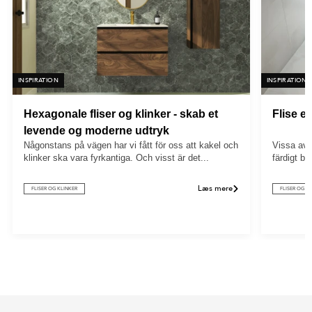
INSPIRATION
INSPIRATION
Hexagonale fliser og klinker - skab et
Flise e
levende og moderne udtryk
Någonstans på vägen har vi fått för oss att kakel och
Vissa av o
klinker ska vara fyrkantiga. Och visst är det...
färdigt b
Læs mere
FLISER OG KLINKER
FLISER OG K
Item
1
of
4