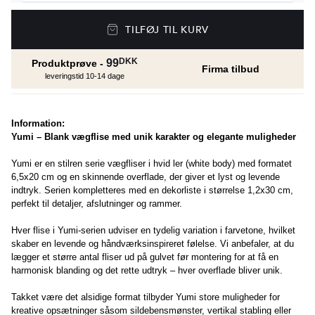
Vådrumssilikone
TILFØJ TIL KURV
Se farver og beregn den rette mængde
vådrumssilikone
DKK
fr.
75
DKK
99
Produktprøve -
Firma tilbud
leveringstid 10-14 dage
Rengøring & Vedligeholdelse
DKK
fr.
169
Information:
Yumi – Blank vægflise med unik karakter og elegante muligheder
Fliseliste
Yumi er en stilren serie vægfliser i hvid ler (white body) med formatet
Beregn og køb
6,5x20 cm og en skinnende overflade, der giver et lyst og levende
DKK
fr.
38
indtryk. Serien kompletteres med en dekorliste i størrelse 1,2x30 cm,
perfekt til detaljer, afslutninger og rammer.
Hver flise i Yumi-serien udviser en tydelig variation i farvetone, hvilket
skaber en levende og håndværksinspireret følelse. Vi anbefaler, at du
lægger et større antal fliser ud på gulvet før montering for at få en
harmonisk blanding og det rette udtryk – hver overflade bliver unik.
Takket være det alsidige format tilbyder Yumi store muligheder for
kreative opsætninger såsom sildebensmønster, vertikal stabling eller