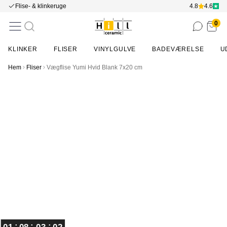
Flise- & klinkeruge
4.8
4.6
0
KLINKER
FLISER
VINYLGULVE
BADEVÆRELSE
U
Hem
Fliser
Vægflise Yumi Hvid Blank 7x20 cm
Item
1
of
12
:
:
:
01
08
03
01