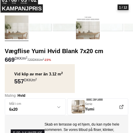
dage
timer
minutter
KAMPANJPRIS
1
/ 12
Vægflise Yumi Hvid Blank 7x20 cm
2
669
DKK
/
m
2
720
DKK
/
m
-23%
2
Vid köp av mer än 3.12
m
2
557
DKK
/
m
Maling:
Hvid
+ 2
Mål i cm
Serie
Yumi
Skab en terrasse og et hjem, du kan nyde hele
sommeren. Se vores tilbud på fliser, klinker,
FLISE- & KLINKERUGE