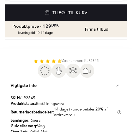
Vådrumssilikone
TILFØJ TIL KURV
Se farver og beregn den rette mængde
vådrumssilikone
fr.
75
DKK
DKK
129
Produktprøve -
Firma tilbud
leveringstid 10-14 dage
Rengøring & Vedligeholdelse
fr.
169
DKK
Varenummer: KLR2845
Fliseliste
Beregn og køb
fr.
38
DKK
Vigtigste info
SKU:
KLR2845
Produktstatus:
Beställningsvara
14 dage (kunde betaler 20% af
Returneringsbetingelser:
ordreværdi)
Samlinger:
Ribera
Gulv eller væg:
Væg
Overflade:
Relief, Mat