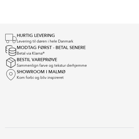
Item
1
of
4
HURTIG LEVERING
Levering til døren i hele Danmark
MODTAG FØRST - BETAL SENERE
Betal via Klarna®
BESTIL VAREPRØVE
Sammenlign farve og tekstur derhjemme
SHOWROOM I MALMØ
Kom forbi og bliv inspireret