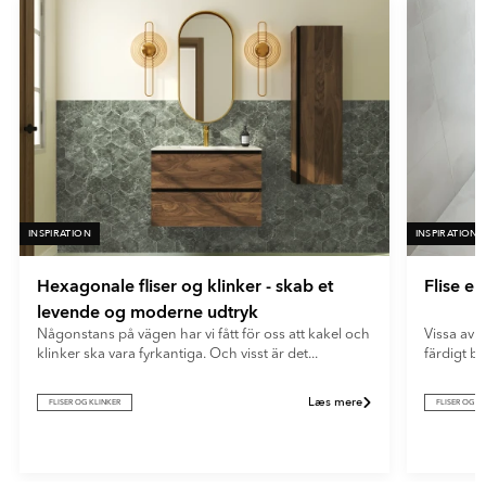
En meget mat overflade med minimal lysrefleksion. Ultramatte
fliser giver et blødt og moderne udtryk og skjuler effektivt
fingeraftryk og genskin.
INSPIRATION
INSPIRATION
Hexagonale fliser og klinker - skab et
Flise e
levende og moderne udtryk
Någonstans på vägen har vi fått för oss att kakel och
Vissa av o
klinker ska vara fyrkantiga. Och visst är det...
färdigt b
Læs mere
FLISER OG KLINKER
FLISER OG K