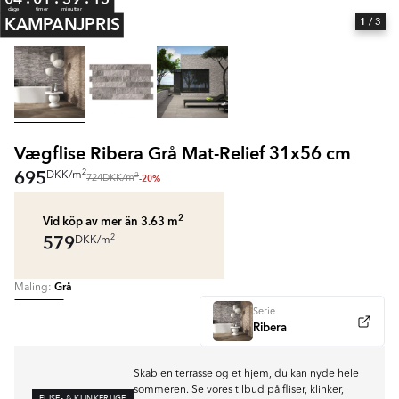
dage
timer
minutter
KAMPANJPRIS
1
/ 3
Vægflise Ribera Grå Mat-Relief 31x56 cm
695
2
DKK
/
m
2
-20%
724
DKK
/
m
2
Vid köp av mer än 3.63
m
579
2
DKK
/
m
Grå
Maling:
Serie
Ribera
Skab en terrasse og et hjem, du kan nyde hele
sommeren. Se vores tilbud på fliser, klinker,
FLISE- & KLINKERUGE