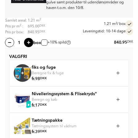
gulve samt produkter til udendørsområder og
haven t.o.m. den 10/8.
2
Samlet areal:
1.21
m
2
1.21
m
/ box
2
DKK
Pris pr
m
:
695.00
Leveringstid: 10-14 dage
DKK
Pris pr box:
840.95
box
840.95
DKK
+10% spild
VALGFRI
fiks og fuge
Beregne fix & fuge
fr.
98
DKK
Nivelleringssystem & Flisekryds"
Beregn og køb
fr.
17
DKK
Tætningspakke
Tætningssystem til vådrum
fr.
39
DKK