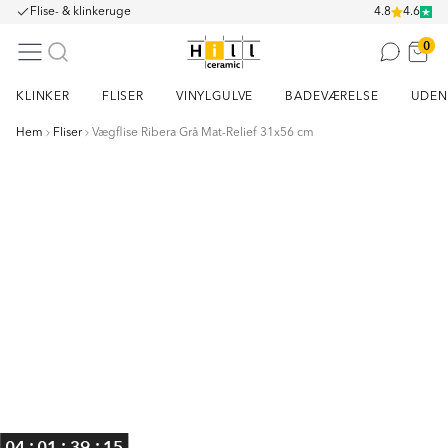
Flise- & klinkeruge
4.8
4.6
0
KLINKER
FLISER
VINYLGULVE
BADEVÆRELSE
UDEN
Hem
Fliser
Vægflise Ribera Grå Mat-Relief 31x56 cm
Item
1
of
3
:
:
:
04
01
39
14