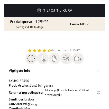
Vådrumssilikone
TILFØJ TIL KURV
Se farver og beregn den rette mængde
vådrumssilikone
fr.
75
DKK
DKK
129
Produktprøve -
Firma tilbud
leveringstid 10-14 dage
Rengøring & Vedligeholdelse
fr.
169
DKK
Varenummer: KLR2490
Fliseliste
Beregn og køb
fr.
38
DKK
Vigtigste info
SKU:
KLR2490
Produktstatus:
Beställningsvara
14 dage (kunde betaler 20% af
Returneringsbetingelser:
ordreværdi)
Samlinger:
Erebor
Gulv eller væg:
Væg
Overflade:
Mat