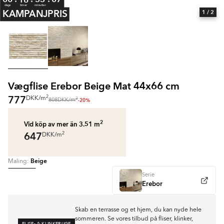
dage
timer
minutter
KAMPANJPRIS
1
/ 2
Vægflise Erebor Beige Mat 44x66 cm
777
2
DKK
/
m
2
-20%
808
DKK
/
m
2
Vid köp av mer än 3.51
m
647
2
DKK
/
m
Beige
Maling:
Serie
Erebor
Skab en terrasse og et hjem, du kan nyde hele
sommeren. Se vores tilbud på fliser, klinker,
FLISE- & KLINKERUGE