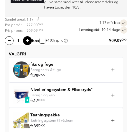
gulve samt produkter til udendørsområder og
haven t.o.m. den 10/8.
2
Samlet areal:
1.17
m
2
1.17
m
/ box
2
DKK
Pris pr
m
:
777.00
Leveringstid: 10-14 dage
DKK
Pris pr box:
909.09
box
909.09
DKK
+10% spild
VALGFRI
fiks og fuge
Beregne fix & fuge
fr.
98
DKK
Nivelleringssystem & Flisekryds"
Beregn og køb
fr.
17
DKK
Tætningspakke
Tætningssystem til vådrum
fr.
39
DKK