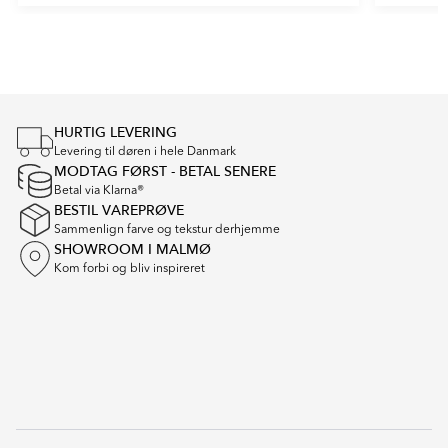
Item
1
of
4
HURTIG LEVERING
Levering til døren i hele Danmark
MODTAG FØRST - BETAL SENERE
Betal via Klarna®
BESTIL VAREPRØVE
Sammenlign farve og tekstur derhjemme
SHOWROOM I MALMØ
Kom forbi og bliv inspireret