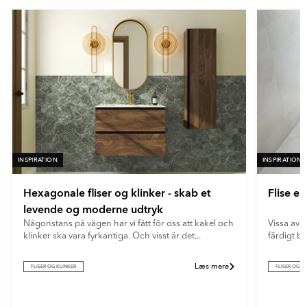
En meget mat overflade med minimal lysrefleksion. Ultramatte
fliser giver et blødt og moderne udtryk og skjuler effektivt
fingeraftryk og genskin.
INSPIRATION
INSPIRATION
Hexagonale fliser og klinker - skab et
Flise e
levende og moderne udtryk
Någonstans på vägen har vi fått för oss att kakel och
Vissa av o
klinker ska vara fyrkantiga. Och visst är det...
färdigt b
Læs mere
FLISER OG KLINKER
FLISER OG K