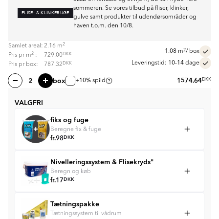
sommeren. Se vores tilbud på fliser, klinker,
FLISE- & KLINKERUGE
gulve samt produkter til udendørsområder og
haven t.o.m. den 10/8.
2
Samlet areal:
2.16
m
2
1.08
m
/ box
2
DKK
Pris pr
m
:
729.00
Leveringstid: 10-14 dage
DKK
Pris pr box:
787.32
box
1574.64
DKK
+10% spild
VALGFRI
fiks og fuge
Beregne fix & fuge
fr.
98
DKK
Nivelleringssystem & Flisekryds"
Beregn og køb
fr.
17
DKK
Tætningspakke
Tætningssystem til vådrum