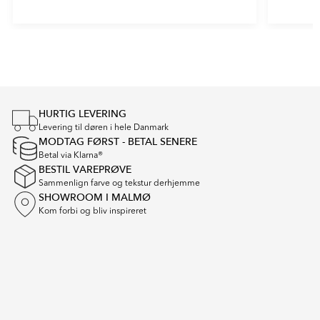
Item
1
of
5
HURTIG LEVERING
Levering til døren i hele Danmark
MODTAG FØRST - BETAL SENERE
Betal via Klarna®
BESTIL VAREPRØVE
Sammenlign farve og tekstur derhjemme
SHOWROOM I MALMØ
Kom forbi og bliv inspireret