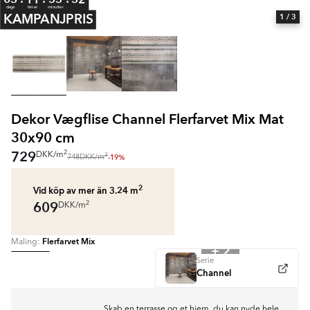
dage
timer
minutter
KAMPANJPRIS
1
/ 3
Dekor Vægflise Channel Flerfarvet Mix Mat
30x90 cm
729
2
DKK
/
m
2
-19%
748
DKK
/
m
2
Vid köp av mer än 3.24
m
609
2
DKK
/
m
Flerfarvet Mix
Maling:
+ 2
Serie
Channel
Skab en terrasse og et hjem, du kan nyde hele