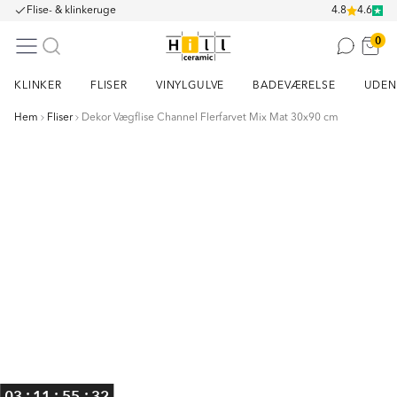
Flise- & klinkeruge
4.8
4.6
0
KLINKER
FLISER
VINYLGULVE
BADEVÆRELSE
UDEN
Hem
Fliser
Dekor Vægflise Channel Flerfarvet Mix Mat 30x90 cm
Item
1
of
3
:
:
:
03
11
55
32