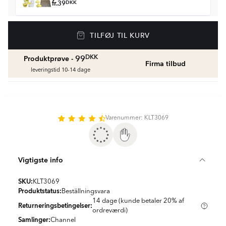
fr.
39
DKK
Vådrumssilikone
TILFØJ TIL KURV
Se farver og beregn den rette mængde
vådrumssilikone
fr.
75
DKK
DKK
99
Produktprøve -
Firma tilbud
leveringstid 10-14 dage
Rengøring & Vedligeholdelse
fr.
169
DKK
Varenummer: KLT3069
Fliseliste
Beregn og køb
fr.
38
DKK
Vigtigste info
SKU:
KLT3069
Produktstatus:
Beställningsvara
14 dage (kunde betaler 20% af
Returneringsbetingelser:
ordreværdi)
Samlinger:
Channel