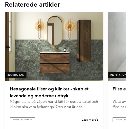
Relaterede artikler
16
- Vit
Ultramat
En meget mat overflade med minimal lysrefleksion. Ultramatte
fliser giver et blødt og moderne udtryk og skjuler effektivt
fingeraftryk og genskin.
INSPIRATION
INSPIRATION
Hexagonale fliser og klinker - skab et
Flise e
levende og moderne udtryk
Någonstans på vägen har vi fått för oss att kakel och
Vissa av o
klinker ska vara fyrkantiga. Och visst är det...
färdigt b
Læs mere
FLISER OG KLINKER
FLISER OG K