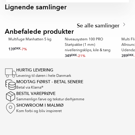
Lignende samlinger
Niveaudistance 1 mm 100 st finder I i beskrivelsesfeltet
NIVÅSYSTEM
KAKELKRYSS
på denne side.
Item
1
Se alle samlinger
of
Anbefalede produkter
REKOMME
5
m
Multifuge Manhatten 5 kg
Niveausystem 100 PRO
Multi Fl
Startpakke (1 mm)
Allroun
139
DKK
-7%
nivelleringsklips, kile & tang
Udendø
349
DKK
-21%
289
DKK
Item
1
HURTIG LEVERING
of
Levering til døren i hele Danmark
16
MODTAG FØRST - BETAL SENERE
Betal via Klarna®
BESTIL VAREPRØVE
Sammenlign farve og tekstur derhjemme
SHOWROOM I MALMØ
Kom forbi og bliv inspireret