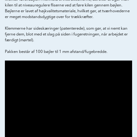
kilen til at niveauregulere fliserne ved at føre kilen gennem bøjlen.
Bøjlerne er lavet af højkvalitetsmateriale, hvilket gør, at tværhovederne
er meget modstandsdygtige over for trækkræfter.
Klemmerne har sideskæringer (patenterede), som gør, at vi nemt kan
fjerne dem, blot med et slag på siden i fugeretningen, når arbejdet er
færdigt (mørtel).
Pakken består af 100 bøjler til 1 mm afstand/fugebredde.