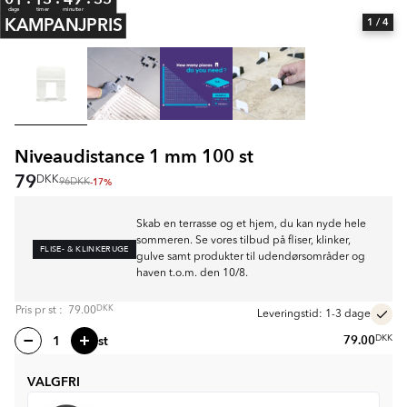
dage
timer
minutter
KAMPANJPRIS
1
/ 4
Niveaudistance 1 mm 100 st
79
DKK
-17%
96
DKK
Skab en terrasse og et hjem, du kan nyde hele
sommeren. Se vores tilbud på fliser, klinker,
FLISE- & KLINKERUGE
gulve samt produkter til udendørsområder og
haven t.o.m. den 10/8.
DKK
Pris pr
st
:
79.00
Leveringstid: 1-3 dage
st
79.00
DKK
VALGFRI