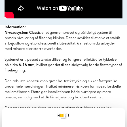
Information:
Niveausystem Classic
er et gennemprøvet og pålideligt system til
præcis nivellering af fliser og klinker. Det er udviklet til at give et stabilt
arbejdsflow og et professionelt slutresultat, uanset om du arbejder
med mindre eller større overflader.
Systemet er tilpasset standardfliser og fungerer effektivt for tykkelser
6–16 mm
på cirka
, hvilket gør det til et alsidigt valg for de fleste typer af
fliselægning.
Den robuste konstruktion giver høj trækstyrke og sikker fastgørelse
under hele hærdningen, hvilket minimerer risikoen for niveauforskelle
mellem fliserne. Dette gør installationen både hurtigere og mere
præcis, samtidig med at du får et jævnt og holdbart resultat.
De patenterede brudpunkter gør, at afstandsstykkerne nemt kan
fjernes efter at fixet er hærdet. Ved at banke i fugens retning brydes
clipsen rent under flisen uden at påvirke det færdige resultat.