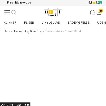
Flise- & klinkeruge
4.8
4.6
0
KLINKER
FLISER
VINYLGULVE
BADEVÆRELSE
UDEN
Hem
Fliselægning & Værktøj
Niveaudistance 1 mm 100 st
Item
1
of
4
:
:
:
01
13
49
35