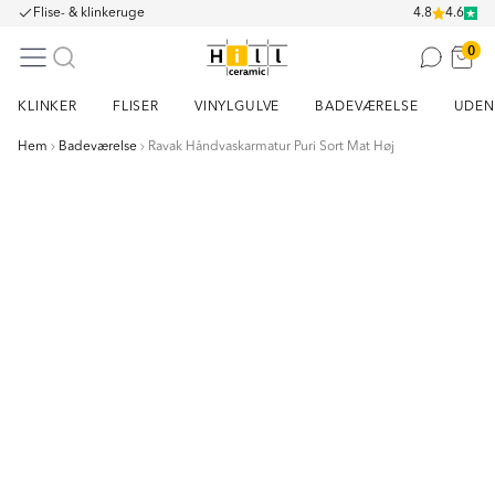
Flise- & klinkeruge
4.8
4.6
0
KLINKER
FLISER
VINYLGULVE
BADEVÆRELSE
UDEN
Hem
Badeværelse
Ravak Håndvaskarmatur Puri Sort Mat Høj
Item
1
of
5