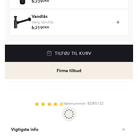
fr.
239
DKK
Vandlås
Vælg Vandlås
fr.
219
DKK
TILFØJ TIL KURV
Firma tilbud
Varenummer: BDR5132
Vigtigste info