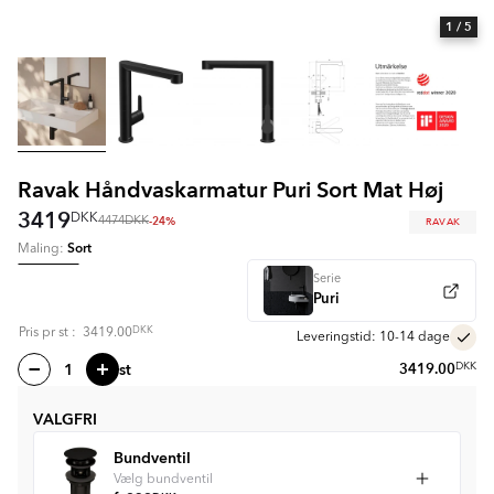
1
/ 5
Ravak Håndvaskarmatur Puri Sort Mat Høj
3419
DKK
-24%
RAVAK
4474
DKK
Sort
Maling:
Serie
Puri
DKK
Pris pr
st
:
3419.00
Leveringstid: 10-14 dage
st
3419.00
DKK
VALGFRI
Bundventil
Vælg bundventil