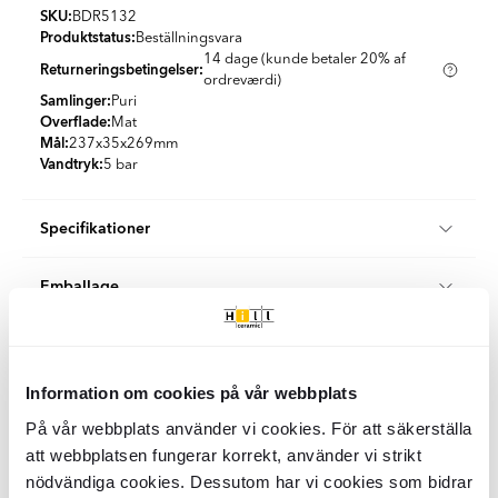
SKU:
BDR5132
Produktstatus:
Beställningsvara
14 dage (kunde betaler 20% af
Returneringsbetingelser:
ordreværdi)
Samlinger:
Puri
Overflade:
Mat
Mål:
237x35x269
mm
Vandtryk:
5 bar
Specifikationer
Produktmateriale:
Messing
Emballage
Udseende:
Solid farve
Farve:
Sort
Stk/boks:
1
Land:
Tjekkiet
Kvalitet og certificering
KG per Kasse:
2.6
Information om cookies på vår webbplats
Når du handler hos Hill Ceramic, køber du certificerede
Klimakompenseret levering
produkter af højeste klasse, der opfylder svenske
På vår webbplats använder vi cookies. För att säkerställa
byggestandarder.
Vi tilbyder 100 % klimakompenserede leveringer i samarbejde
att webbplatsen fungerar korrekt, använder vi strikt
Document
Hill Ceramic tilbyder kvalitets- og certificerede
med DHL og DSV i Danmark og Sverige.
nödvändiga cookies. Dessutom har vi cookies som bidrar
badeværelsesprodukter. De fleste af vores produkter kommer