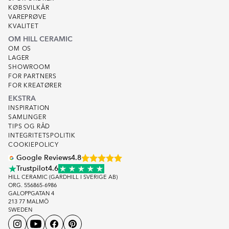
KØBSVILKÅR
VAREPRØVE
KVALITET
OM HILL CERAMIC
OM OS
LAGER
SHOWROOM
FOR PARTNERS
FOR KREATØRER
EKSTRA
INSPIRATION
SAMLINGER
TIPS OG RÅD
INTEGRITETSPOLITIK
COOKIEPOLICY
Google Reviews
4.8
Trustpilot
4.6
HILL CERAMIC (GARDHILL I SVERIGE AB)
ORG. 556865-6986
GALOPPGATAN 4
213 77 MALMÖ
SWEDEN