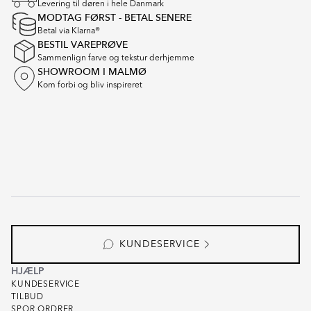
Levering til døren i hele Danmark
16
MODTAG FØRST - BETAL SENERE
Betal via Klarna®
BESTIL VAREPRØVE
Sammenlign farve og tekstur derhjemme
SHOWROOM I MALMØ
Kom forbi og bliv inspireret
KUNDESERVICE
HJÆLP
KUNDESERVICE
TILBUD
SPOR ORDRER